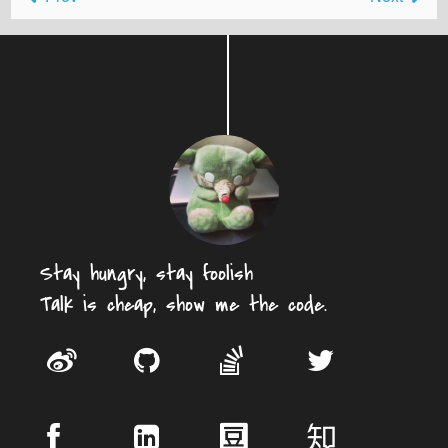
Stay hungry, stay foolish
Talk is cheap, show me the code.