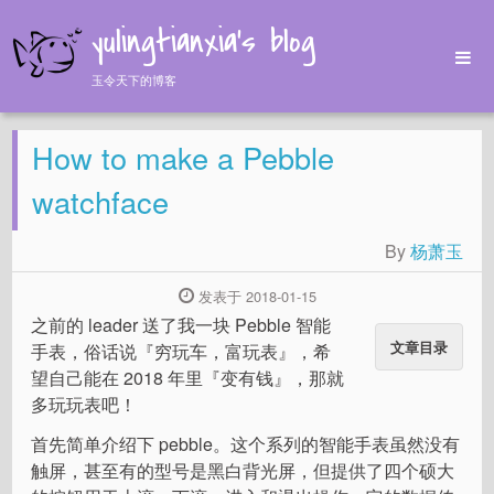
yulingtianxia's blog
玉令天下的博客
Home
How to make a Pebble
Archives
Tags
watchface
About
By
杨萧玉
发表于 2018-01-15
之前的 leader 送了我一块 Pebble 智能
文章目录
手表，俗话说『穷玩车，富玩表』，希
望自己能在 2018 年里『变有钱』，那就
多玩玩表吧！
首先简单介绍下 pebble。这个系列的智能手表虽然没有
触屏，甚至有的型号是黑白背光屏，但提供了四个硕大