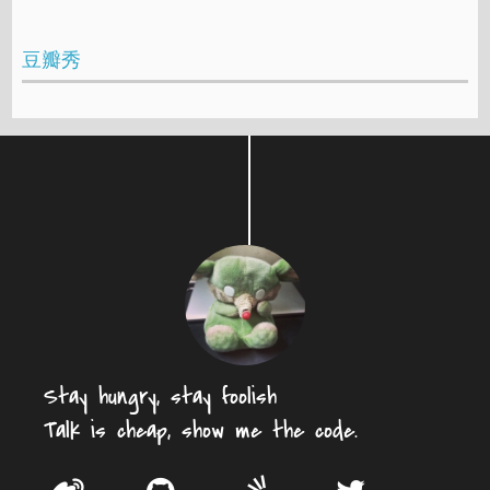
豆瓣秀
Stay hungry, stay foolish
Talk is cheap, show me the code.