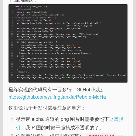
1
static
void
update_time
()
{
2
// 获取当地时间戳
3
time_t
 temp = time(
NULL
);
4
struct
tm
 *
tick_time
 = 
localtime
(&
temp
);
5
// 时间戳转字符串：时，分，显示到 label 上
6
static
char
 s_hour_buffer[
4
];
7
  strftime(s_hour_buffer, 
sizeof
(s_hour_buffer), clock_is_24h_style() ?
8
"%H"
 : 
"%I"
, tick_time);
9
  text_layer_set_text(s_left_time_layer, s_hour_buffer);
10
static
char
 s_minute_buffer[
4
];
11
  strftime(s_minute_buffer, 
sizeof
(s_minute_buffer), 
"%M"
, tick_time);
12
  text_layer_set_text(s_right_time_layer, s_minute_buffer);
13
// 每隔一秒切换下显示状态
14
if
 (tick_time->tm_sec % 
2
 == 
0
) {
15
    layer_set_hidden((Layer *)s_eye_layer, 
true
);
16
    layer_set_hidden((Layer *)s_left_time_layer, 
false
);
17
    layer_set_hidden((Layer *)s_right_time_layer, 
false
);
18
    bitmap_layer_set_bitmap(s_nose_layer, s_nose_empty_bitmap);
19
  } 
else
 {
20
    layer_set_hidden((Layer *)s_eye_layer, 
false
);
21
    layer_set_hidden((Layer *)s_left_time_layer, 
true
);
22
    layer_set_hidden((Layer *)s_right_time_layer, 
true
);
23
    bitmap_layer_set_bitmap(s_nose_layer, s_nose_bitmap);
24
  }
25
// 显示每日金句
26
static
char
 *s_words[] = {
"You Naive!"
, 
"I'm angry!"
, 
"2 young 2 simple"
, 
"Wearing 3 watch"
, 
"App
27
  text_layer_set_text(s_word_layer, s_words[tick_time->tm_wday]);
28
}
最终实现的代码只有一百多行，GitHub 地址：
https://github.com/yulingtianxia/Pebble-MoHa
这里说几个开发时需要注意的地方：
显示带 alpha 通道的 png 图片时需要参照下
这篇指
引
，我 P 图的时候干脆搞成不透明的了。
位图无法缩放，但可以设置其在
中