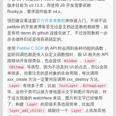
版本目前为 v3.12.3，而使用 JS 开发需要依赖
Rocky.js，要求固件版本 v4.x。
强烈建议看这篇
官方开发者教程
来快速入门。不得不说
pebble 的开发者博客里无论是文档还是教程都很赞，就
是有些 demo 的 github 连接失效了。不过按照教程一步
步去做终归还是很容易搞定的。
使用
Pebble C SDK
的 API 时会用到各种功能的函数，
监听回调也都是传入自定义函数指针。跟 UI 相关的 API
跟移动开发很类似，也会提供
，
，
Window
Layer
等类型。因为不涉及到 UI 的点击，所以会简
GBitmap
单很多。但要注意的是对象的生命周期，每次调用
xxx_create 方法一定要对应调用 xxx_destroy 方法。
有很多子类，比如
,
Layer
TextLayer
BitmapLayer
等。这些子类可以很方便地显示文字和图片等内容。对
于这次我做的 watchface 来说，图片和文字已经够用
了。构建
的层级关系也很简单，比如用
Layer
就能往一个
上添加其他
layer_add_child()
Layer