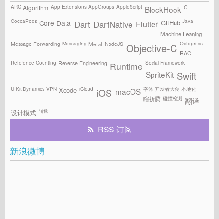
ARC
App Extensions
AppGroups
AppleScript
C
Algorithm
BlockHook
CocoaPods
Java
GitHub
Core Data
Flutter
Dart
DartNative
Machine Leaning
Messaging
Octopress
Message Forwarding
NodeJS
Metal
Objective-C
RAC
Reference Counting
Social Framework
Reverse Engineering
Runtime
SpriteKit
Swift
UIKit Dynamics
VPN
iCloud
字体
开发者大会
本地化
Xcode
macOS
iOS
碰撞检测
瞎折腾
翻译
转载
设计模式
RSS 订阅
新浪微博