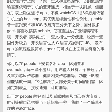
的按钮用于上滚、下滚，进入和退出操作。它的数据传
输需要依赖于手机的蓝牙连接，相当于一块副屏。但能
在手表上独立运行 app，不像 watchOS 1 那样必须依赖
手机上的 host app。其优势是续航性和性价比。pebble
曾一度跟安卓和 iOS 系统有三分天下之势，国外很多
geek 都喜欢搞搞 pebble。它甚至提供了云端编程环
境，开发者很容易上手，查文档也十分便捷。经历一些
固件升级后，开发语言也从 C 语言拓展到了 JS。 发布
app 的流程也很简单，geek 们可以在上面搞些有趣的事
情了。
你可以在 pebble 上安装各种 app，比如查看
evernote，玩一些小游戏。用户输入只有四个按钮，以
及重力感应传感器、健康相关传感器等。功能上略差，
但能续航一周。它也解决了大部分关于时间的刚需，比
如定制表盘，接收通知，计时器等。
出于对 pebble 的好奇以及感叹时间从自己身边流逝，
时刻提醒自己把握当下珍惜每一秒，我做了一个简单有
趣的 watchface。