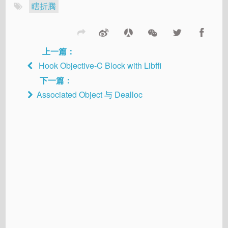
瞎折腾
上一篇：
Hook Objective-C Block with Libffi
下一篇：
Associated Object 与 Dealloc