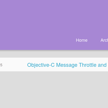
Home
Arc
Objective-C Message Throttle an
05