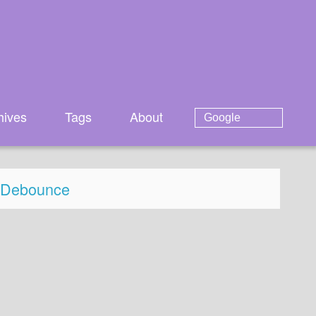
hives
Tags
About
d Debounce