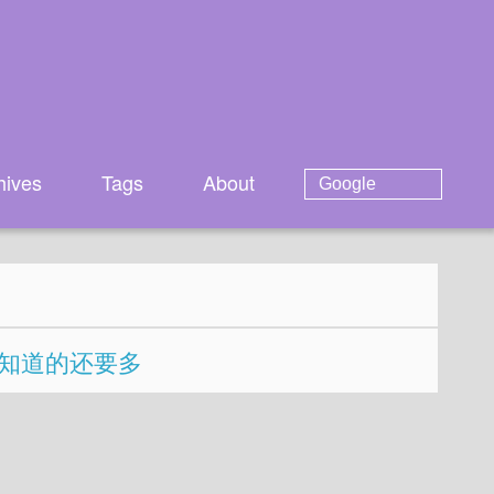
hives
Tags
About
你想知道的还要多