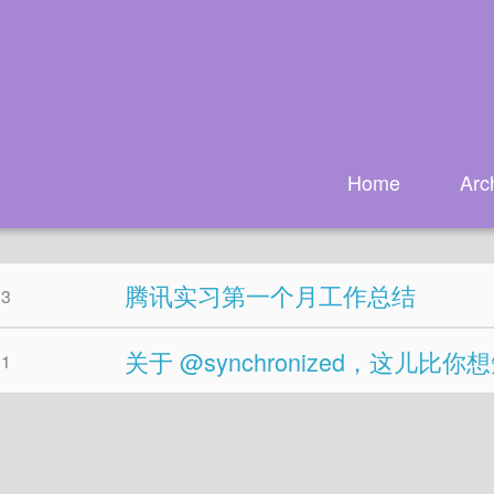
Home
Arc
腾讯实习第一个月工作总结
13
关于 @synchronized，这儿比
01