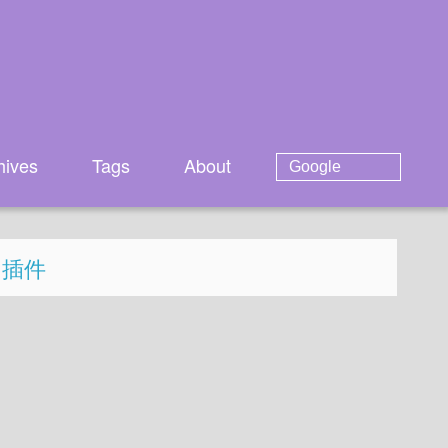
hives
Tags
About
 插件