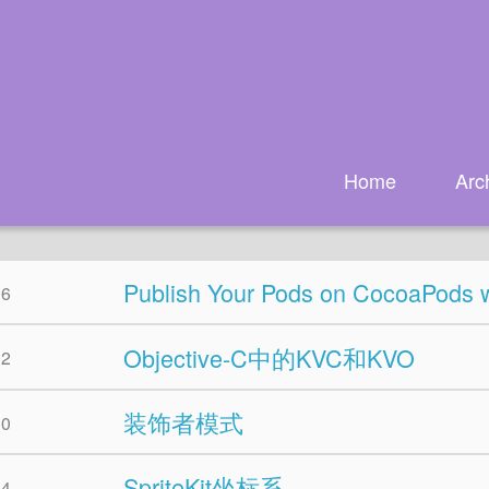
Home
Arc
Publish Your Pods on CocoaPods w
26
Objective-C中的KVC和KVO
12
装饰者模式
10
SpriteKit坐标系
04