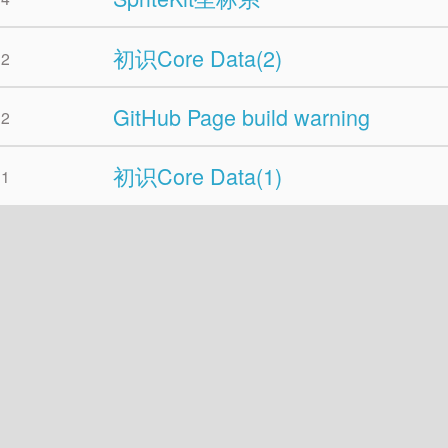
初识Core Data(2)
02
GitHub Page build warning
02
初识Core Data(1)
01