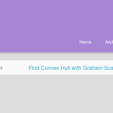
Home
Arc
Find Convex Hull with Graham Sca
28