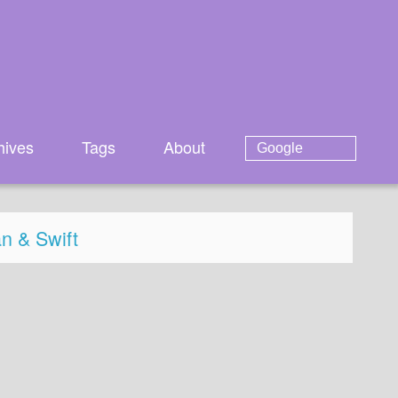
hives
Tags
About
n & Swift