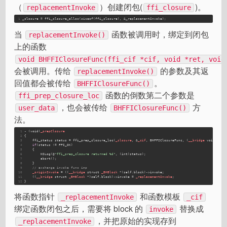
（
）创建闭包(
)。
replacementInvoke
ffi_closure
1
_closure = ffi_closure_alloc(
sizeof
(
ffi_closure
), 
&_replacementInvoke
)
;
当
函数被调用时，绑定到闭包
replacementInvoke()
上的函数
void BHFFIClosureFunc(ffi_cif *cif, void *ret, void
会被调用。传给
的参数及其返
replacementInvoke()
回值都会被传给
。
BHFFIClosureFunc()
函数的倒数第二个参数是
ffi_prep_closure_loc
，也会被传给
方
user_data
BHFFIClosureFunc()
法。
1
- (void)
_prepClosure
2
{
3
    ffi_status status = ffi_prep_closure_loc(
_closure
, &
_cif
, BHFFIClosureFunc, (
__bridge
 void *)(s
4
if
(status != FFI_OK)
5
    {
6
        NSLog(@
"ffi_prep_closure returned %d"
, (int)status);
7
        abort();
8
    }
9
// exchange invoke func imp
10
_originInvoke
 = ((
__bridge
 struct 
_BHBlock
 *)self.block)->invoke;
11
    ((
__bridge
 struct 
_BHBlock
 *)self.block)->invoke = 
_replacementInvoke
;
12
}
将函数指针
和函数模板
_replacementInvoke
_cif
绑定函数闭包之后，需要将 block 的
替换成
invoke
，并把原始的实现存到
_replacementInvoke