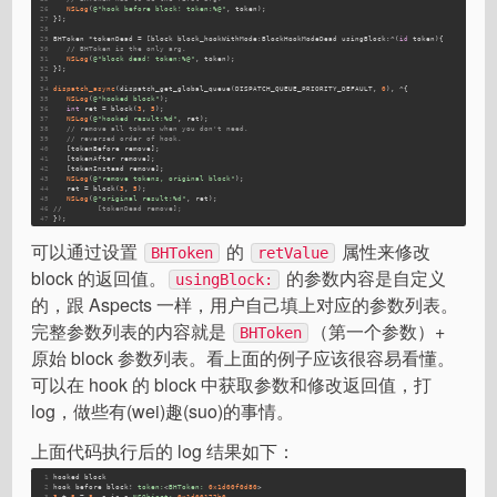
26
NSLog
(
@"hook before block! token:%@"
, token);
27
}];
28
29
BHToken *tokenDead = [block block_hookWithMode:BlockHookModeDead usingBlock:^(
id
 token){
30
// BHToken is the only arg.
31
NSLog
(
@"block dead! token:%@"
, token);
32
}];
33
34
dispatch_async
(dispatch_get_global_queue(DISPATCH_QUEUE_PRIORITY_DEFAULT, 
0
), ^{
35
NSLog
(
@"hooked block"
);
36
int
 ret = block(
3
, 
5
);
37
NSLog
(
@"hooked result:%d"
, ret);
38
// remove all tokens when you don't need.
39
// reversed order of hook.
40
   [tokenBefore remove];
41
   [tokenAfter remove];
42
   [tokenInstead remove];
43
NSLog
(
@"remove tokens, original block"
);
44
   ret = block(
3
, 
5
);
45
NSLog
(
@"original result:%d"
, ret);
46
//        [tokenDead remove];
47
});
可以通过设置
的
属性来修改
BHToken
retValue
block 的返回值。
的参数内容是自定义
usingBlock:
的，跟 Aspects 一样，用户自己填上对应的参数列表。
完整参数列表的内容就是
（第一个参数）+
BHToken
原始 block 参数列表。看上面的例子应该很容易看懂。
可以在 hook 的 block 中获取参数和修改返回值，打
log，做些有(wei)趣(suo)的事情。
上面代码执行后的 log 结果如下：
1
hooked block
2
hook before block! 
token:
<
BHToken:
0x1d00f0d80
>
3
3
 + 
5
 = 
8
, z is a 
NSObject:
0x1d00172b0