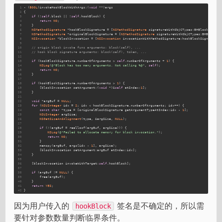
1
- (
BOOL
)invokeHookBlockWithArgs:(
void
 **)args
2
{
3
if
 (!
self
.block || !
self
.hookBlock) {
4
return
NO
;
5
    }
6
NSMethodSignature
 *hookBlockSignature = [
NSMethodSignature
 signatureWithObjCTypes:BHBlockTypeEn
7
NSMethodSignature
 *originalBlockSignature = [
NSMethodSignature
 signatureWithObjCTypes:BHBlockTy
8
NSInvocation
 *blockInvocation = [
NSInvocation
 invocationWithMethodSignature:hookBlockSignature]
9
10
// origin block invoke func arguments: block(self), ...
11
// hook block signature arguments: block(self), token, ...
12
13
if
 (hookBlockSignature.numberOfArguments > 
self
.numberOfArguments + 
1
) {
14
NSLog
(
@"Block has too many arguments. Not calling %@"
, 
self
);
15
return
NO
;
16
    }
17
18
if
 (hookBlockSignature.numberOfArguments > 
1
) {
19
        [blockInvocation setArgument:(
void
 *)&
self
 atIndex:
1
];
20
    }
21
22
void
 *argBuf = 
NULL
;
23
for
 (
NSUInteger
 idx = 
2
; idx < hookBlockSignature.numberOfArguments; idx++) {
24
const
char
 *type = [originalBlockSignature getArgumentTypeAtIndex:idx - 
1
];
25
NSUInteger
 argSize;
26
NSGetSizeAndAlignment
(type, &argSize, 
NULL
);
27
28
if
 (!(argBuf = reallocf(argBuf, argSize))) {
29
NSLog
(
@"Failed to allocate memory for block invocation."
);
30
return
NO
;
31
        }
32
        memcpy(argBuf, args[idx - 
1
], argSize);
33
        [blockInvocation setArgument:argBuf atIndex:idx];
34
    }
35
36
    [blockInvocation invokeWithTarget:
self
.hookBlock];
37
38
if
 (argBuf != 
NULL
) {
39
        free(argBuf);
40
    }
41
return
YES
;
42
}
因为用户传入的
签名是不确定的，所以需
hookBlock
要针对参数数量判断临界条件。