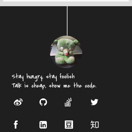
Stay hungry, stay foolish
Talk is cheap, show me the code.