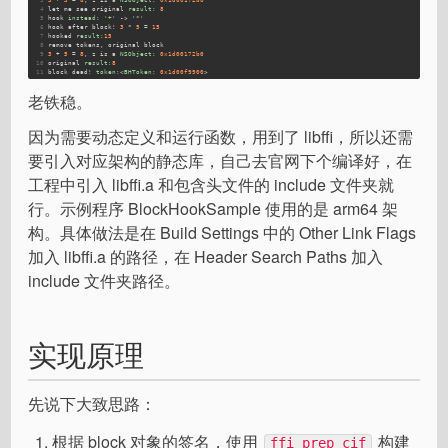
4
let me see original 
result:
8
5
hook 
instead:
'+'
 -> 
'*'
6
hook after block! 
3
 * 
5
 = 
15
7
hooked 
result:
15
8
remove tokens, original block
9
3
 + 
5
 = 
8
, z is a 
NSObject:
0x1d00172b0
10
original 
result:
8
11
block dead! 
token:
<
BHToken:
0x1d00f9900
>
老铁稳。
因为需要动态定义和运行函数，用到了 libffi，所以还需
要引入对应架构的静态库，自己去官网下个编译好，在
工程中引入 libffi.a 和包含头文件的 include 文件夹就
行。示例程序 BlockHookSample 使用的是 arm64 架
构。具体做法是在 Build Settings 中的 Other Link Flags
加入 libffi.a 的路径，在 Header Search Paths 加入
include 文件夹路径。
实现原理
先说下大致思路：
根据 block 对象的签名，使用
构建
ffi_prep_cif