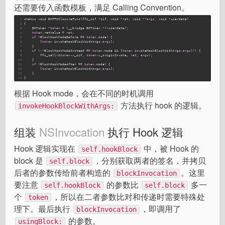
还需要传入函数模板，满足 Calling Convention。
1
static void BHFFIClosureFunc(ffi_cif *cif, void *
ret
, void **
args
, void *userdata)
2
{
3
    BHToken *
token
 = (__bridge BHToken *)(userdata);
4
token
.retValue = 
ret
;
5
if
 (BlockHookModeBefore == 
token
.mode) {
6
        [
token
 invokeHookBlockWithArgs:
args
];
7
    }
8
if
 (!(BlockHookModeInstead == 
token
.mode && [
token
 invokeHookBlockWithArgs:
args
])) {
9
        ffi_call(&
token
->_cif, 
token
->_originInvoke, 
ret
, 
args
);
10
    }
11
if
 (BlockHookModeAfter == 
token
.mode) {
12
        [
token
 invokeHookBlockWithArgs:
args
];
13
    }
14
}
根据 Hook mode，会在不同的时机调用
方法执行 hook 的逻辑。
invokeHookBlockWithArgs:
组装
NSInvocation
执行 Hook 逻辑
Hook 逻辑实现在
中，被 Hook 的
self.hookBlock
block 是
，分别获取两者的签名，并拷贝
self.block
后者的参数传给前者构造的
。这里
blockInvocation
要注意
的参数比
多一
self.hookBlock
self.block
个
，所以在二者参数比对和传递时需要特殊处
token
理下。最后执行
，即调用了
blockInvocation
的参数。
usingBlock: