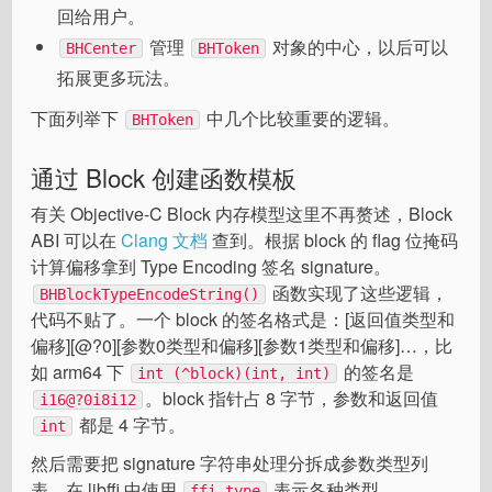
回给用户。
管理
对象的中心，以后可以
BHCenter
BHToken
拓展更多玩法。
下面列举下
中几个比较重要的逻辑。
BHToken
通过 Block 创建函数模板
有关 Objective-C Block 内存模型这里不再赘述，Block
ABI 可以在
Clang 文档
查到。根据 block 的 flag 位掩码
计算偏移拿到 Type Encoding 签名 signature。
函数实现了这些逻辑，
BHBlockTypeEncodeString()
代码不贴了。一个 block 的签名格式是：[返回值类型和
偏移][@?0][参数0类型和偏移][参数1类型和偏移]…，比
如 arm64 下
的签名是
int (^block)(int, int)
。block 指针占 8 字节，参数和返回值
i16@?0i8i12
都是 4 字节。
int
然后需要把 signature 字符串处理分拆成参数类型列
表，在 libffi 中使用
表示各种类型。
ffi_type