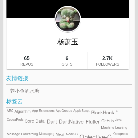
友情链接
养小鱼的水塘
标签云
ARC
App Extensions
AppGroups
AppleScript
C
Algorithm
BlockHook
CocoaPods
Java
GitHub
Core Data
Flutter
Dart
DartNative
Machine Leaning
Messaging
Octopress
Message Forwarding
NodeJS
Metal
Objective-C