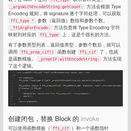
方法会根据 Type
_argsWithEncodeString:getCount:
Encoding 规则，将 signature 逐个字符处理，可以获取
参数（返回值）数组和参数个数。
ffi_type *
方法负责将 Type Encoding 字符
_ffiArgForEncode:
映射到对应的
上，这是个很长的方法。
ffi_type
有了参数类型列表，返回值类型，参数个数后，就可以
调用
函数创建
了，也就
ffi_prep_cif()
ffi_cif
是函数模板。
方法实现
_prepCIF:withEncodeString:
了这个逻辑。
1
- (
int
)
_prepCIF:
(ffi_cif *)cif 
withEncodeString:
(const 
char
 *)str
2
{
3
int
 argCount;
4
    ffi_type **argTypes = [self 
_argsWithEncodeString:
str 
getCount:
&argCount];
5
6
    ffi_status status = ffi_prep_cif(cif, FFI_DEFAULT_ABI, argCount, [self 
_ffiArgForEncode:
 str], 
7
if
(status != FFI_OK)
8
    {
9
        NSLog(@
"Got result %ld from ffi_prep_cif"
, (
long
)status);
10
        abort();
11
    }
12
return
 argCount;
13
}
创建闭包，替换 Block 的
invoke
可以使用函数模板（
）和一个函数指针
ffi_cif