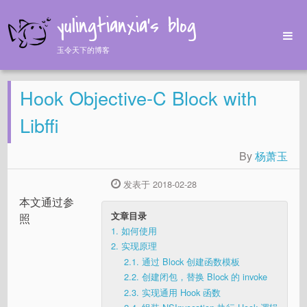
yulingtianxia's blog
玉令天下的博客
Home
Hook Objective-C Block with
Archives
Tags
Libffi
About
By
杨萧玉
发表于 2018-02-28
本文通过参
文章目录
照
1.
如何使用
2.
实现原理
2.1.
通过 Block 创建函数模板
2.2.
创建闭包，替换 Block 的 invoke
2.3.
实现通用 Hook 函数