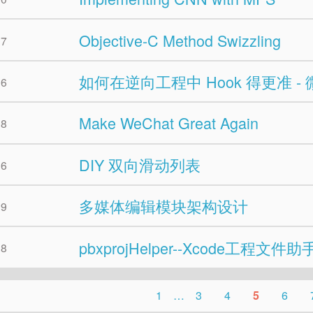
Objective-C Method Swizzling
17
如何在逆向工程中 Hook 得更准 
06
Make WeChat Great Again
28
DIY 双向滑动列表
16
多媒体编辑模块架构设计
29
pbxprojHelper--Xcode工程文件助
28
1
…
3
4
5
6