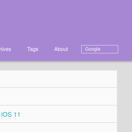
hives
Tags
About
 iOS 11