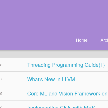
Home
Arc
Threading Programming Guide(1)
28
What's New in LLVM
17
Core ML and Vision Framework on
19
Implementing CNN with MPS
30