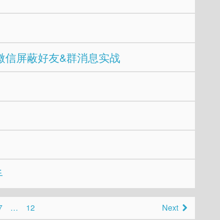
- 微信屏蔽好友&群消息实战
手
7
…
12
Next