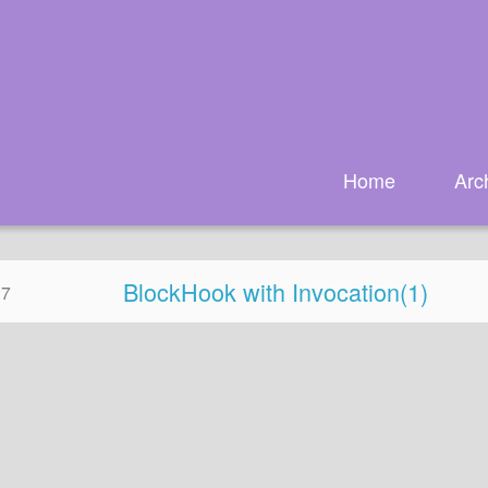
Home
Arc
BlockHook with Invocation(1)
27