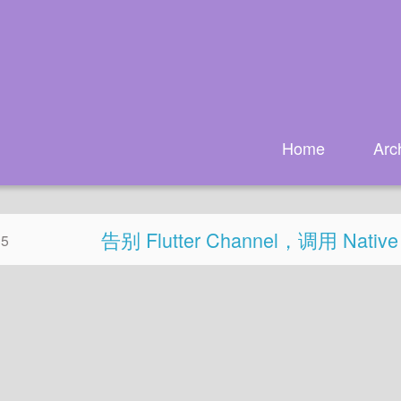
Home
Arc
告别 Flutter Channel，调用 Nat
25