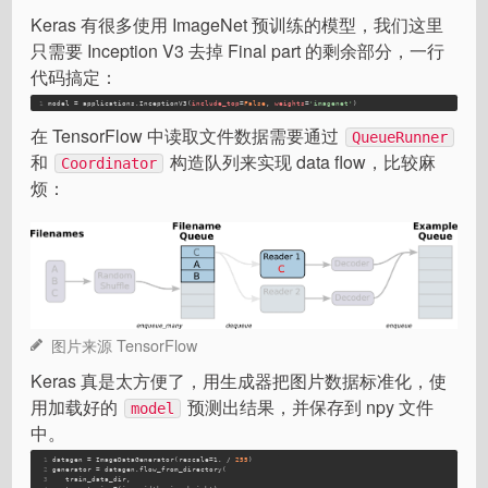
Keras 有很多使用 ImageNet 预训练的模型，我们这里
只需要 Inception V3 去掉 Final part 的剩余部分，一行
代码搞定：
1
model = applications.InceptionV3(
include_top
=
False
, 
weights
=
'imagenet'
)
在 TensorFlow 中读取文件数据需要通过
QueueRunner
和
构造队列来实现 data flow，比较麻
Coordinator
烦：
图片来源 TensorFlow
Keras 真是太方便了，用生成器把图片数据标准化，使
用加载好的
预测出结果，并保存到 npy 文件
model
中。
1
datagen
 = ImageDataGenerator(
rescale=1.
 / 
255
)
2
generator
 = datagen.flow_from_directory(
3
   train_data_dir,