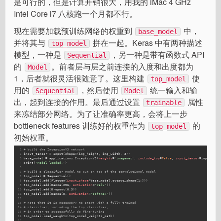
是可行的，但是计算开销很大，用我的 iMac 4 GHz
Intel Core i7 八核跑一个月都不行。
现在需要加载预训练网络的权重到
中，
base_model
并将其与
拼在一起。Keras 中有两种描述
top_model
模型，一种是
，另一种是带有函数式 API
Sequential
的
。前者层与层之前连接的入度和出度都为
Model
1，后者就很灵活很随意了。这里构建
使
top_model
用的
，然后使用
统一输入和输
Sequential
Model
出，起到连接的作用。最后通过设置
属性
trainable
来冻结部分网络。为了让准确率更高，会将上一步
bottleneck features 训练好的权重作为
的
top_model
初始权重。
1
# build the InceptionV3 network
2
input_tensor = Input(shape=(img_height, img_width, 3))
3
base_model = applications.InceptionV3(
weights
=
'imagenet'
, 
include_top
=
False
, 
input_tensor
=input_ten
4
print
(
'Model loaded.'
)
5
6
# build a classifier model to put on top of the convolutional model
7
top_model = Sequential()
8
top_model.
add
(Flatten(
input_shape
=base_model.output_shape[1:]))
9
top_model.
add
(Dense(256, 
activation
=
'relu'
))
10
top_model.
add
(Dropout(0.5))
11
top_model.
add
(Dense(5, 
activation
=
'softmax'
))
12
13
# note that it is necessary to start with a fully-trained
14
# classifier, including the top classifier,
15
# in order to successfully do fine-tuning
16
top_model.load_weights(top_model_weights_path)
17