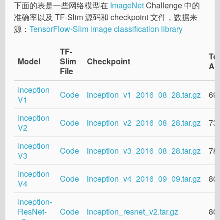
下面的表是一些网络模型在
ImageNet
Challenge 中的
准确率以及 TF-Slim 源码和 checkpoint 文件，数据来
源：
TensorFlow-Slim image classification library
TF-
To
Model
Slim
Checkpoint
Ac
File
Inception
Code
inception_v1_2016_08_28.tar.gz
69
V1
Inception
Code
inception_v2_2016_08_28.tar.gz
73
V2
Inception
Code
inception_v3_2016_08_28.tar.gz
78
V3
Inception
Code
inception_v4_2016_09_09.tar.gz
80
V4
Inception-
ResNet-
Code
inception_resnet_v2.tar.gz
80