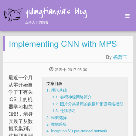
yulingtianxia's blog
玉令天下的博客
Home
Implementing CNN with MPS
Archives
Tags
By
杨萧玉
About
发表于 2017-05-30
最近一个月
文章目录
从零开始自
1.
理论基础
学了下有关
1.1.
卷积神经网络简介
iOS 上的机
1.2.
图片分类常用的数据和预设网络模型
器学习相关
1.3.
迁移学习
知识，亲身
2.
框架选择
实践了从数
3.
数据采集
据采集到训
4.
Inception V3 pre-trained network
练模型再到