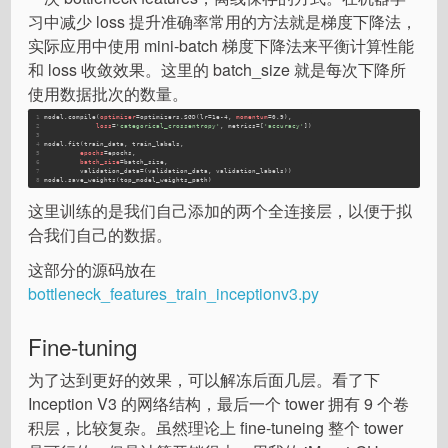
习中减少 loss 提升准确率常用的方法就是梯度下降法，
实际应用中使用 mini-batch 梯度下降法来平衡计算性能
和 loss 收敛效果。这里的 batch_size 就是每次下降所
使用数据批次的数量。
1
model.compile(
optimizer
=optimizers.SGD(lr=1e-4, 
momentum
=0.9),
2
loss
=
'categorical_crossentropy'
, metrics=[
'accuracy'
])
3
4
model.fit(train_data, train_labels,
5
epochs
=epochs,
6
batch_size
=batch_size,
7
         validation_data=(validation_data, validation_labels))
8
model.save_weights(top_model_weights_path)
这里训练的是我们自己添加的两个全连接层，以便于拟
合我们自己的数据。
这部分的源码放在
bottleneck_features_train_inceptionv3.py
Fine-tuning
为了达到更好的效果，可以解冻后面几层。看了下
Inception V3 的网络结构，最后一个 tower 拥有 9 个卷
积层，比较复杂。虽然理论上 fine-tuneing 整个 tower