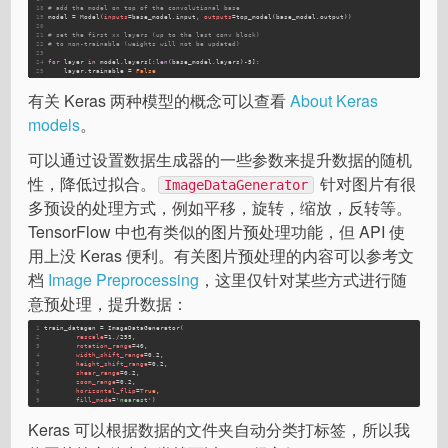
18
# add the model on top of the convolutional base
19
model = Model(
inputs
=base_model.input, 
outputs
=top_model(base_model.output))
20
21
# set the first xx layers (up to the last conv block)
22
# to non-trainable (weights will not be updated)
23
24
for
 layer 
in
 model.layers[
:len
(base_model.layers)-5]:
25
    layer.trainable = 
False
有关 Keras 两种模型的概念可以查看
About Keras
models
。
可以通过设置数据生成器的一些参数来提升数据的随机
性，降低过拟合。
针对图片有很
ImageDataGenerator
多预设的处理方式，例如平移，旋转，缩放，反转等。
TensorFlow 中也有类似的图片预处理功能，但 API 使
用上没 Keras 便利。有关图片预处理的内容可以参考文
档
Image Preprocessing
，这里仅针对某些方式进行随
意预处理，提升数据：
1
train_datagen = ImageDataGenerator(
2
rescale
=1./255,
3
rotation_range
=40,
4
width_shift_range
=0.2,
5
height_shift_range
=0.2,
6
shear_range
=0.2,
7
zoom_range
=0.2,
8
horizontal_flip
=
True
,
9
fill_mode
=
'nearest'
)
Keras 可以根据数据的文件夹自动分类打标签，所以我