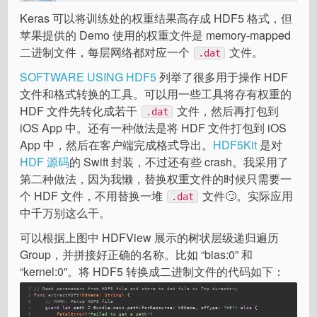
Keras 可以将训练处的权重结果高存成 HDF5 格式，但
苹果提供的 Demo 使用的权重文件是 memory-mapped
二进制文件，每层网络都对应一个
文件。
.dat
SOFTWARE USING HDF5
列举了很多用于操作 HDF
文件和格式转换的工具。可以用一些工具将存有权重的
HDF 文件先转化成若干
文件，然后再打包到
.dat
iOS App 中。还有一种做法是将 HDF 文件打包到 iOS
App 中，然后在客户端完成格式导出。
HDF5Kit
是对
HDF 源码
的 Swift 封装，不过还有些 crash。我采用了
第二种做法，因为我懒，替换权重文件的时候只需要一
个 HDF 文件，不用替换一堆
文件🙄。实际应用
.dat
中千万别这么干。
可以根据上图中 HDFView 展示的树状层级递归遍历
Group，并拼接好正确的名称。比如 “bias:0” 和
“kernel:0”。将 HDF5 转换成二进制文件的代码如下：
1
// Read parameters from HDF5 file and store to dat file in Tmp directory
2
func
extractHDF5
(h5Name: String)
 {
3
// MARK: Parse HDF5 file
4
guard
let
 path = 
Bundle
.main.path(forResource: h5Name, ofType: 
"h5"
) 
else
 {
5
fatalError
(
"Failed to get a path"
)