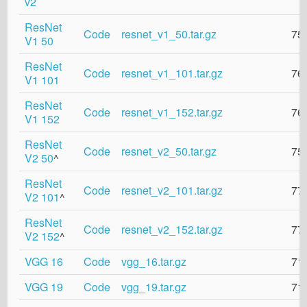
v2
ResNet
Code
resnet_v1_50.tar.gz
75
V1 50
ResNet
Code
resnet_v1_101.tar.gz
76
V1 101
ResNet
Code
resnet_v1_152.tar.gz
76
V1 152
ResNet
Code
resnet_v2_50.tar.gz
75
V2 50
^
ResNet
Code
resnet_v2_101.tar.gz
77
V2 101
^
ResNet
Code
resnet_v2_152.tar.gz
77
V2 152
^
VGG 16
Code
vgg_16.tar.gz
71
VGG 19
Code
vgg_19.tar.gz
71