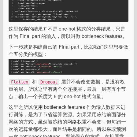
4
target_size=(img_width,
 img_height),
5
batch_size=batch_size,
6
class_mode=None,
7
shuffle=False)
8
bottleneck_features_train
 = model.predict_generator(
9
   generator, nb_train_samples // batch_size)
10
np.save(open('bottleneck_features_train.npy', 'w'),
11
       bottleneck_features_train)
这里保存的结果并不是 one-hot 格式的分类结果，只是
作为 Final part 的输入，所以叫做 bottleneck features。
下一步就是构建自己的 Final part，比如我们这里想要做
个五分类的模型：
1
model = Sequential()
2
model.
add
(Flatten(
input_shape
=train_data.shape[1:]))
3
model.
add
(Dense(256, 
activation
=
'relu'
))
4
model.
add
(Dropout(0.5))
5
model.
add
(Dense(5, 
activation
=
'softmax'
))
和
层并不会改变数据，是没有权
Flatten
Dropout
重的层。所以这里有两个全连接层，最后一层有五个节
点，输出一个长度为 5 的 one-hot 格式向量。
这里之所以使用 bottleneck features 作为输入数据来进
行训练，是为了节省运算资源。如果采用冻结前面部分
网络的方式，虽然被冻结的网络权重不会变，但每跑一
次的运算量都很大，而且结果是相同的。所以采取预测
一次 bottleneck features，离线保存的方式。在机器学