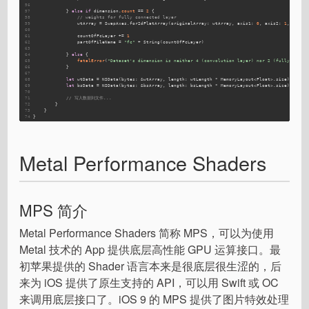
56
57
            } 
else
if
 dimension.
count
 == 
2
 {
58
// weights for fully connected layer
59
                wtArray = 
SwapAxes
.for2dFlatArray(originalArray: wtArray, axis1: 
0
, axis2: 
1
, dimen
60
61
                countOfFcLayer += 
1
62
                partOfFileName = 
"fc"
 + 
String
(countOfFcLayer)
63
64
            } 
else
 {
65
fatalError
(
"Dataset's dimension is neither 4 (convolution layer) nor 2 (fully conne
66
            }
67
68
let
 wtData = 
NSData
(bytes: &wtArray, length: wtLength * 
MemoryLayout
<
Float
>.size)
69
let
 bsData = 
NSData
(bytes: &bsArray, length: bsLength * 
MemoryLayout
<
Float
>.size)
70
71
// 写入数据到文件...
72
        }
73
    }
74
}
Metal Performance Shaders
MPS 简介
Metal Performance Shaders 简称 MPS，可以为使用
Metal 技术的 App 提供底层高性能 GPU 运算接口。最
初苹果提供的 Shader 语言本来是很底层很生涩的，后
来为 iOS 提供了原生支持的 API，可以用 Swift 或 OC
来调用底层接口了。iOS 9 的 MPS 提供了图片特效处理