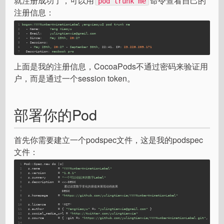
就注册成功了，可以用
命令查看自己的
pod trunk me
注册信息：
1
bogon:YXYNumberAnimationLabel
yangxiaoyu$
pod
trunk
me
2
-
Name:
Yang
Xiaoyu
3
-
Email:
yulingtianxia@gmail.com
4
-
Since:
May
25th,
20
:27
5
-
Sessions:
6
-
May
25th,
20
:27
-
September
30th,
22:41. IP:
23.228
.209
.171
7
Description:
macbook
pro
上面是我的注册信息，CocoaPods不通过密码来验证用
户，而是通过一个session token。
部署你的Pod
首先你需要建立一个podspec文件，这是我的podspec
文件：
1
Pod::Spec.new do |s|
2
  s.
name
         = 
"YXYNumberAnimationLabel"
3
  s.
version
      = 
"1.0.1"
4
  s.
summary
      = 
"一个可以动起来的数字Label"
5
  s.
description
  = <<-DESC
6
                    通过设置数字变化的插值来展现动画效果
7
                   DESC
8
  s.
homepage
     = 
"https://github.com/yulingtianxia/YXYNumberAnimationLabel"
9
10
  s.
license
      = 'MIT'
11
  s.
author
       = { 
"YangXiaoyu"
 => 
"yulingtianxia@gmail.com"
 }
12
  s.
social_media_url
 = 
"http://twitter.com/yulingtianxia"
13
  s.
source
       = { :
git
 => 
"https://github.com/yulingtianxia/YXYNumberAnimationLabel.git"
, :
tag
 =
14