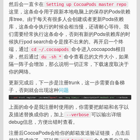
然后会一直卡在
Setting up CocoaPods master repo
这里，这条命令用于跟新本地电脑上的保存的Pods依赖
库tree。由于每天有很多人会创建或者更新Pods依赖
库，这条命令执行的时候会相当慢，还请耐心等待。我
们需要经常执行这条命令，否则有新的Pods依赖库的时
候执行pod search命令是搜不出来的。再开启一个终
端，通过
命令进入cocoapods根目
cd ~/.cocoapods
录，然后通过
命令查看总的文件大小，如果
du -sh *
隔一阵子会增加，那么说明一切正常，下载速度取决于
你的网络。
更新完成后，下一步是注册trunk，这一步需要自备梯
子，否则就会出现这种
问题
1
pod
 trunk register  youremail
@gmail
.com 
'Yang Xiaoyu'
 --description=
'macbook pro'
 --verbose
上面的命令是我注册时使用的，你需要把邮箱和名字以
及描述替换成你的，加上
可以输出详细
--verbose
debug信息，方便出错时查看。
注册后CocoaPods会给你的邮箱发送验证链接，点击后