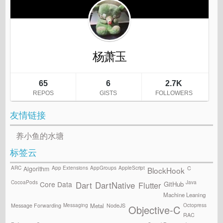
友情链接
养小鱼的水塘
标签云
ARC
App Extensions
AppGroups
AppleScript
C
Algorithm
BlockHook
CocoaPods
Java
GitHub
Core Data
Flutter
Dart
DartNative
Machine Leaning
Messaging
Octopress
Message Forwarding
NodeJS
Metal
Objective-C
RAC