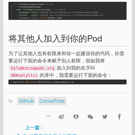
1
-> YXYNumberAnimationLabel (
1.0
.1
)
2
   一个可以动起来的数字Label
3
   pod 
'YXYNumberAnimationLabel'
, 
'~> 1.0.1'
4
   - 
Homepage:
https:
//github.com/yulingtianxia/YXYNumberAnimationLabel
5
   - 
Source:
https:
//github.com/yulingtianxia/YXYNumberAnimationLabel.git
6
   - 
Versions:
1.0
.1
, 
1.0
.0
 [master repo]
将其他人加入到你的Pod
为了让其他人也有权限来和你一起建设你的代码，你需
要运行下面的命令来赋予别人权限，假如我将
加入到我的名字叫
kyle@cocoapods.org
的库中，我需要运行下面的命令：
ARAnalytics
1
pod trunk
 add-owner 
ARAnalytics kyle@cocoapods.org
GitHub
CocoaPods
上一篇：