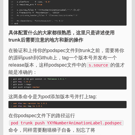
15
  s.
platform
     = :ios, '
6.0
'
16
  s.
requires_arc
 = 
true
17
18
  s.
source_files
 = 'YXYNumberAnimationLabel
/**/
*.{h,m}'
19
  s.
frameworks
 = 'Foundation', 'UIKit'
20
#s.private_header_files = 'Classes/ios/private/*.h'
21
22
#s.dependency 'FLKAutoLayout', '~> 0.1'
23
end
具体配置什么的大家都很熟悉，这里只是讲述使用
trunk后需要注意的地方和新的操作
在验证和上传你的podspec文件到trunk之前，需要将你
的源码push到Github上，tag一个版本号并发布一个
release版本，这样podspec文件中的
的值才
s.source
能是准确的：
1
git add -A && git commit -m 
"Release 1.0.1."
2
git 
tag
'1
.
0.1
'  
3
git push --tags  
4
git push origin 
master
这两条命令是为pod添加版本号并打上tag:
1
set
the
new
version
to
1.0
.1
2
set
the
new
 tag 
to
1.0
.1
在你podspec文件下的路径运行
pod trunk push YXYNumberAnimationLabel.podspec
命令，同样需要翻墙梯子自备，别忘了将