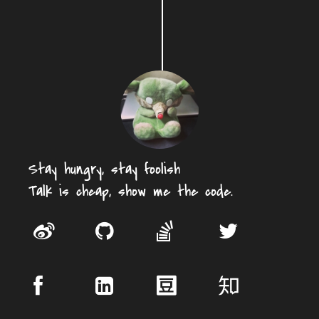
Stay hungry, stay foolish
Talk is cheap, show me the code.