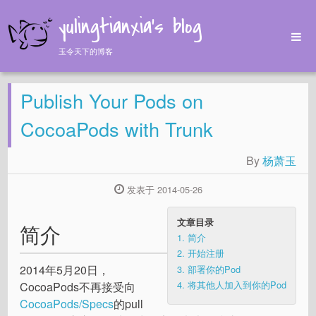
yulingtianxia's blog
玉令天下的博客
Home
Publish Your Pods on
Archives
Tags
CocoaPods with Trunk
About
By
杨萧玉
发表于 2014-05-26
文章目录
简介
1.
简介
2.
开始注册
2014年5月20日，
3.
部署你的Pod
4.
将其他人加入到你的Pod
CocoaPods不再接受向
CocoaPods/Specs
的pull