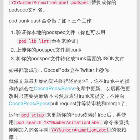
替换成你的
YXYNumberAnimationLabel.podspec
podspec文件名。
pod trunk push命令做了如下三个工作：
验证你本地的podspec文件（你也可以用
命令来验证）
pod lib lint
上传你的podspec文件到trunk
将你的podspec文件转化成trunk需要的JSON文件
如果部署成功，CocosPods会在Twitter上@你
就像文章最开始的架构图描述的那样，你在trunk中的操
作依然会在
CocoaPods/Specs
仓库中更新。以后再做更
改时只需要更新版本号然后通过trunk来提交，不用向
CocoaPods/Specs
pull request并等待审核和merge了。
运行
来更新你的Pods依赖库tree后，再使
pod setup
用
命令来查找
pod search YXYNumberAnimationLabel
刚刚加入的名字叫
的依赖
YXYNumberAnimationLabel
库：