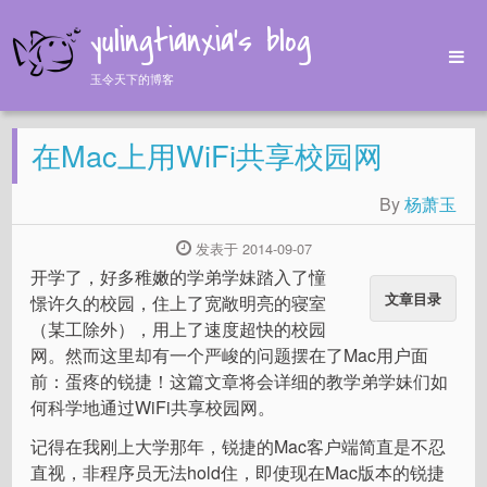
yulingtianxia's blog
玉令天下的博客
Home
在Mac上用WiFi共享校园网
Archives
Tags
By
杨萧玉
About
发表于 2014-09-07
开学了，好多稚嫩的学弟学妹踏入了憧
文章目录
憬许久的校园，住上了宽敞明亮的寝室
（某工除外），用上了速度超快的校园
网。然而这里却有一个严峻的问题摆在了Mac用户面
前：蛋疼的锐捷！这篇文章将会详细的教学弟学妹们如
何科学地通过WiFi共享校园网。
记得在我刚上大学那年，锐捷的Mac客户端简直是不忍
直视，非程序员无法hold住，即使现在Mac版本的锐捷