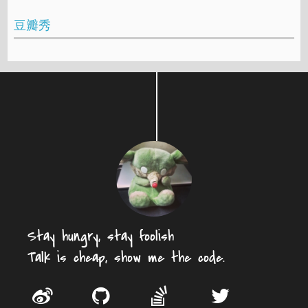
豆瓣秀
Stay hungry, stay foolish
Talk is cheap, show me the code.