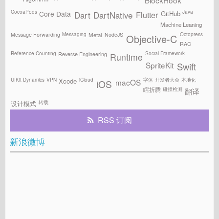
BlockHook
CocoaPods
Java
GitHub
Core Data
Flutter
Dart
DartNative
Machine Leaning
Messaging
Octopress
Message Forwarding
NodeJS
Metal
Objective-C
RAC
Reference Counting
Social Framework
Reverse Engineering
Runtime
SpriteKit
Swift
UIKit Dynamics
VPN
iCloud
字体
开发者大会
本地化
Xcode
macOS
iOS
碰撞检测
瞎折腾
翻译
转载
设计模式
RSS 订阅
新浪微博