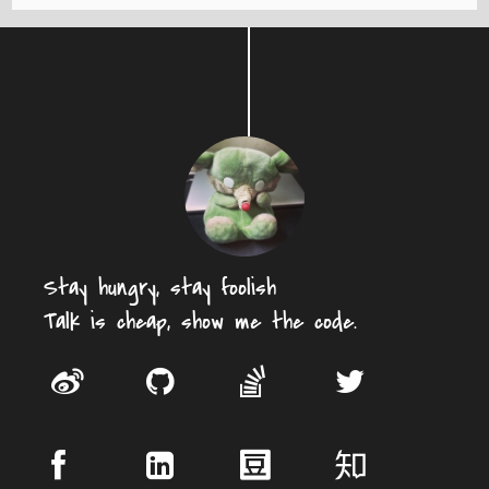
Stay hungry, stay foolish
Talk is cheap, show me the code.