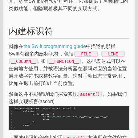
开。尽管Swift没有预处理程序，它却提供了名称相似的
类似功能，但隐藏着极其不同的实现方式。
内建标识符
就像在
the Swift programming guide
中描述的那样，
Swift有很多内建标识符，包括
,
,
__FILE__
__LINE__
, 和
。这些表达式可以在
__COLUMN__
__FUNCTION__
任何地方使用，并被语法分析器在源码对应的当前位置
展开成字符串或整数字面量。这对手动日志非常管用，
比如在退出前打印出当前位置。
然而这并不能帮助我们探索实现
。如果我们
assert()
这样实现断言(assert)：
1
func assert(predicate : @autoclosure () -> Bool) { 
2
#
if
 DEBUG
3
if
 !predicate() {
4
			println(
"assertion failed at \(__FILE__):\(__LINE__)"
)
5
			abort()
6
		}
7
#
endif
8
}
上面的代码将会输出实现
方法所在文件的文
assert()