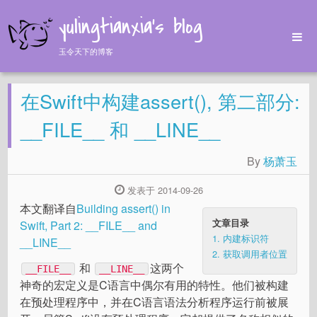
yulingtianxia's blog
玉令天下的博客
Home
在Swift中构建assert(), 第二部分:
Archives
Tags
__FILE__ 和 __LINE__
About
By
杨萧玉
发表于 2014-09-26
本文翻译自
Building assert() in
文章目录
Swift, Part 2: __FILE__ and
1.
内建标识符
__LINE__
2.
获取调用者位置
和
这两个
__FILE__
__LINE__
神奇的宏定义是C语言中偶尔有用的特性。他们被构建
在预处理程序中，并在C语言语法分析程序运行前被展