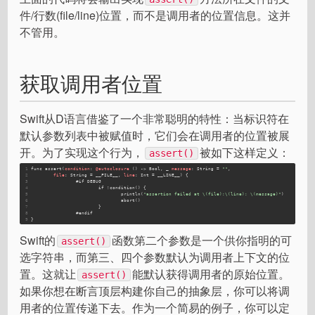
件/行数(file/line)位置，而不是调用者的位置信息。这并
不管用。
获取调用者位置
Swift从D语言借鉴了一个非常聪明的特性：当标识符在
默认参数列表中被赋值时，它们会在调用者的位置被展
开。为了实现这个行为，
被如下这样定义：
assert()
1
func
assert
(
condition
: 
@autoclosure
 () -> Bool, _ 
message
: String = 
""
,
2
file
: String = __FILE__, 
line
: Int = __LINE__) {
3
#if
DEBUG
4
if
 !
condition
() {
5
println
(
"assertion failed at \(file):\(line): \(message)"
)
6
abort
()
7
			}
8
#endif
9
}
Swift的
函数第二个参数是一个供你指明的可
assert()
选字符串，而第三、四个参数默认为调用者上下文的位
置。这就让
能默认获得调用者的原始位置。
assert()
如果你想在断言顶层构建你自己的抽象层，你可以将调
用者的位置传递下去。作为一个简易的例子，你可以定