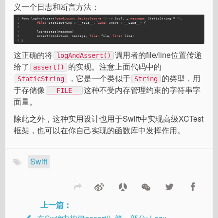
义一个日志和断言方法：
1
func
logAndAssert
(
condition
: 
@autoclosure
 () -> Bool, _ 
message
: StaticString = 
""
,
2
file
: StaticString = __FILE__, 
line
: UWord = __LINE__) {
3
4
logMessage
(message)
5
assert
(condition, message, 
file
: file, 
line
: line)
6
}
这正确的将
调用者的file/line位置传递
logAndAssert()
给了
的实现。注意上面代码中的
assert()
，它是一个类似于
的类型，用
StaticString
String
于存储像
这种不受内存管理约束的字符串字
__FILE__
面量。
除此之外，这种实用设计也用于Swift中实现高级XCTest
框架，也可以在你自己实现的函数库中发挥作用。
Swift
上一篇：