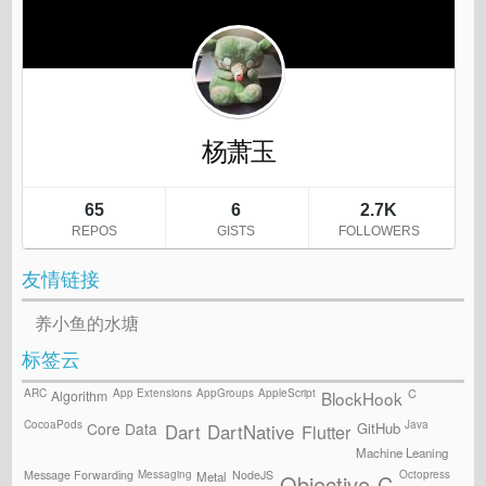
友情链接
养小鱼的水塘
标签云
ARC
App Extensions
AppGroups
AppleScript
C
Algorithm
BlockHook
CocoaPods
Java
GitHub
Core Data
Flutter
Dart
DartNative
Machine Leaning
Messaging
Octopress
Message Forwarding
NodeJS
Metal
Objective-C