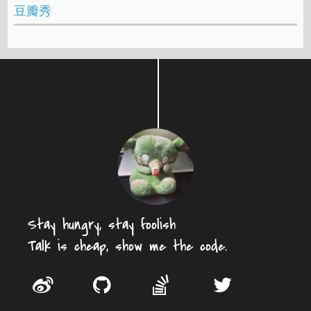
豆瓣秀
Stay hungry, stay foolish
Talk is cheap, show me the code.