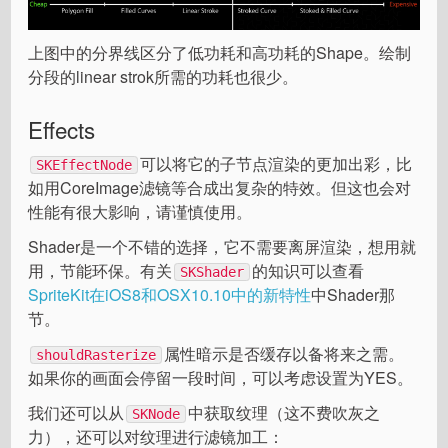
上图中的分界线区分了低功耗和高功耗的Shape。绘制
分段的linear strok所需的功耗也很少。
Effects
可以将它的子节点渲染的更加出彩，比
SKEffectNode
如用CoreImage滤镜等合成出复杂的特效。但这也会对
性能有很大影响，请谨慎使用。
Shader是一个不错的选择，它不需要离屏渲染，想用就
用，节能环保。有关
的知识可以查看
SKShader
SpriteKit在iOS8和OSX10.10中的新特性
中Shader那
节。
属性暗示是否缓存以备将来之需。
shouldRasterize
如果你的画面会停留一段时间，可以考虑设置为YES。
我们还可以从
中获取纹理（这不费吹灰之
SKNode
力），还可以对纹理进行滤镜加工：