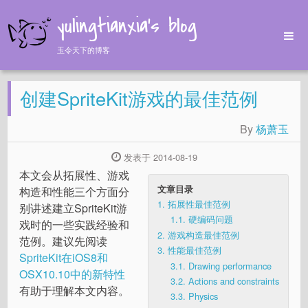
yulingtianxia's blog
玉令天下的博客
Home
创建SpriteKit游戏的最佳范例
Archives
Tags
By
杨萧玉
About
发表于 2014-08-19
本文会从拓展性、游戏
文章目录
构造和性能三个方面分
1.
拓展性最佳范例
别讲述建立SpriteKit游
1.1.
硬编码问题
戏时的一些实践经验和
2.
游戏构造最佳范例
范例。建议先阅读
3.
性能最佳范例
SpriteKit在iOS8和
3.1.
Drawing performance
OSX10.10中的新特性
3.2.
Actions and constraints
有助于理解本文内容。
3.3.
Physics