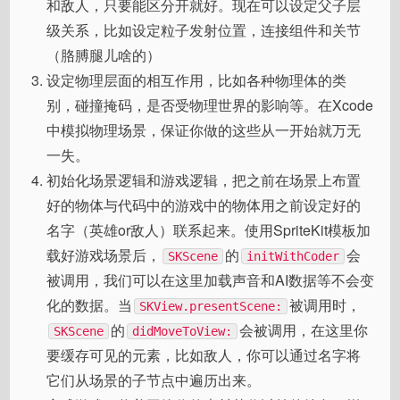
和敌人，只要能区分开就好。现在可以设定父子层
级关系，比如设定粒子发射位置，连接组件和关节
（胳膊腿儿啥的）
设定物理层面的相互作用，比如各种物理体的类
别，碰撞掩码，是否受物理世界的影响等。在Xcode
中模拟物理场景，保证你做的这些从一开始就万无
一失。
初始化场景逻辑和游戏逻辑，把之前在场景上布置
好的物体与代码中的游戏中的物体用之前设定好的
名字（英雄or敌人）联系起来。使用SpriteKit模板加
载好游戏场景后，
的
会
SKScene
initWithCoder
被调用，我们可以在这里加载声音和AI数据等不会变
化的数据。当
被调用时，
SKView.presentScene:
的
会被调用，在这里你
SKScene
didMoveToView:
要缓存可见的元素，比如敌人，你可以通过名字将
它们从场景的子节点中遍历出来。