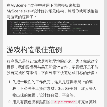
在MyScene.m文件中使用下面的模板来加载
MyScene.sks中设计好的场景结构，然后你就可以接着
写游戏的逻辑了：
1
let
 path = NSBundle.mainBundle().pathForResource(file, 
ofType
: 
"sks"
)       
2
var
 sceneData = NSData.dataWithContentsOfFile(path, 
options
: .DataReadingMappedIfSafe, 
error
: nil)
3
var
 archiver = NSKeyedUnarchiver(forReadingWithData: sceneData)
4
archiver.setClass(self.classForKeyedUnarchiver(), 
forClassName
: 
"SKScene"
)
5
let
 scene = archiver.decodeObjectForKey(NSKeyedArchiveRootObjectKey) 
as
 GameScene
6
archiver.finishDecoding()
游戏构造最佳范例
程序员总是想让游戏尽可能早地跑起来。为了完成这个
目标，我们要懂得与美工和设计合作，毕竟程序员不能
独自完成所有事情，下面列举下快速达成目标的步骤：
先把一般性的工作做完，这只是逻辑布局上的编
程，不必等美工提供素材。标记好英雄、敌人等人
物出现的位置，设计好背景、平台等。
用只有颜色没有贴图的
来充当英雄
SKSpriteNode