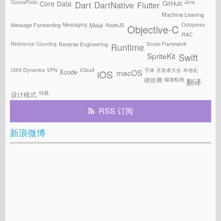
CocoaPods
Java
GitHub
Core Data
Flutter
Dart
DartNative
Machine Leaning
Messaging
Octopress
Message Forwarding
NodeJS
Metal
Objective-C
RAC
Reference Counting
Social Framework
Reverse Engineering
Runtime
SpriteKit
Swift
UIKit Dynamics
VPN
iCloud
字体
开发者大会
本地化
Xcode
macOS
iOS
碰撞检测
瞎折腾
翻译
转载
设计模式
RSS 订阅
新浪微博