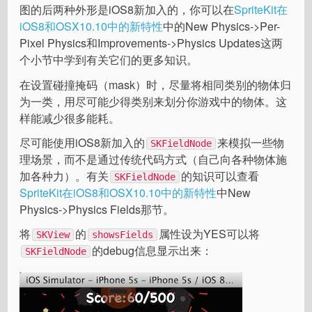
图的后两种外形是iOS8新加入的，你可以在
SpriteKit在
iOS8和OSX10.10中的新特性
中的New Physics->Per-
Pixel Physics和Improvements->Physics Updates这两
个小节中学到有关它们的更多知识。
在设置碰撞掩码（mask）时，尽量将相同类别的物体归
为一类，用尽可能少得类别来划分你游戏中的物体。这
样能减少很多能耗。
尽可能使用iOS8新加入的
来模拟一些物
SKFieldNode
理场景，而不是通过传统代码方式（自己向各种物体施
加各种力）。有关
的知识可以查看
SKFieldNode
SpriteKit在iOS8和OSX10.10中的新特性
中New
Physics->Physics Fields那节。
将
的
属性设为YES可以将
SKView
showsFields
的debug信息显示出来：
SKFieldNode