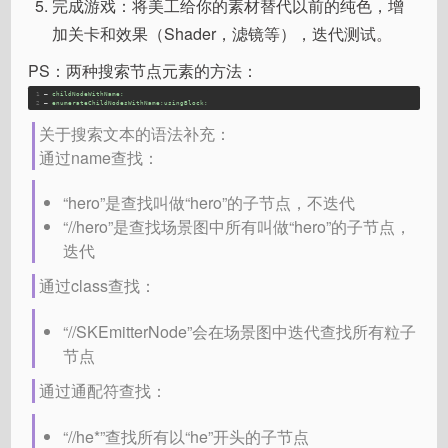
完成游戏：将美工给你的素材替代以前的纯色，增
加关卡和效果（Shader，滤镜等），迭代测试。
PS：两种搜索节点元素的方法：
1
– 
childNodeWithName:
2
– 
enumerateChildNodesWithName:
usingBlock:
关于搜索文本的语法补充：
通过name查找：
“hero”是查找叫做“hero”的子节点，不迭代
“//hero”是查找场景图中所有叫做“hero”的子节点，
迭代
通过class查找：
“//SKEmitterNode”会在场景图中迭代查找所有粒子
节点
通过通配符查找：
“//he*”查找所有以“he”开头的子节点