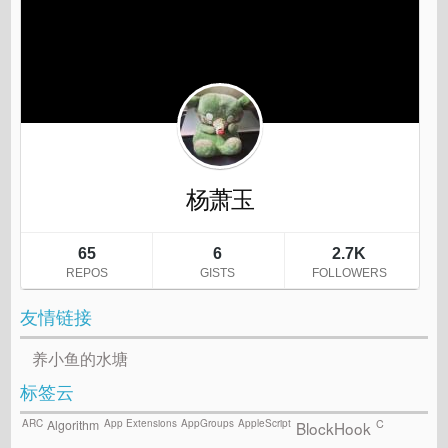
友情链接
养小鱼的水塘
标签云
ARC
App Extensions
AppGroups
AppleScript
C
Algorithm
BlockHook