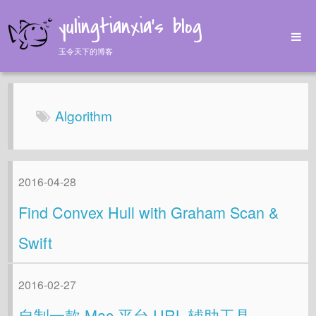
yulingtianxia's blog
玉令天下的博客
Home
Archives
Algorithm
Tags
About
2016-04-28
Find Convex Hull with Graham Scan &
Swift
2016-02-27
自制一款 Mac 平台 URL 辅助工具