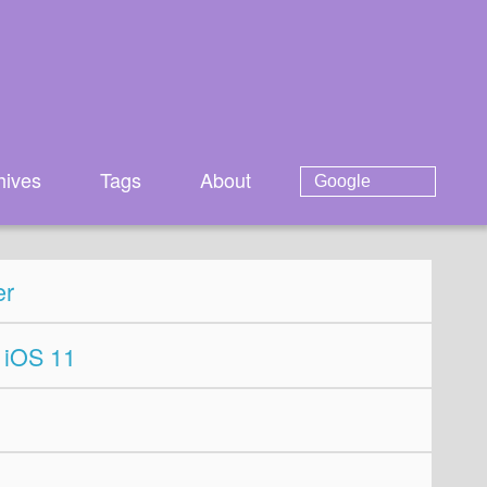
hives
Tags
About
er
 iOS 11