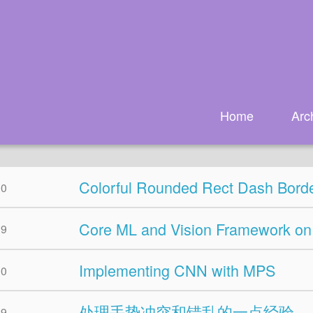
Home
Arc
Colorful Rounded Rect Dash Bord
30
Core ML and Vision Framework on
19
Implementing CNN with MPS
30
处理手势冲突和错乱的一点经验
29