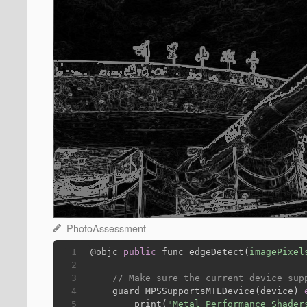
PhotoAssessment
1
@objc
public
 func edgeDetect(
imagePixel
2
3
// Make sure the current device sup
4
    guard MPSSupportsMTLDevice(device) 
5
        print(
"Metal Performance Shader