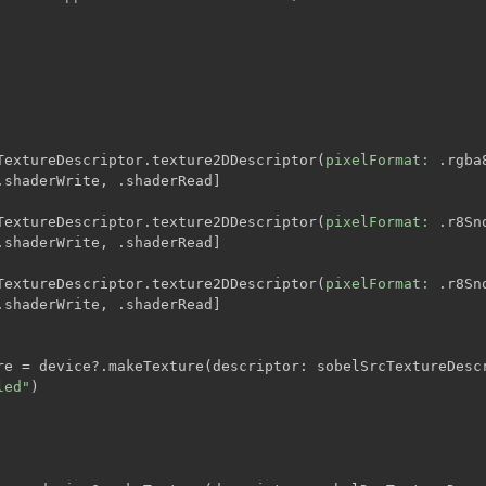
TextureDescriptor.texture2DDescriptor(
pixelFormat:
 .rgba
.shaderWrite, .shaderRead]
TextureDescriptor.texture2DDescriptor(
pixelFormat:
 .r8Sn
.shaderWrite, .shaderRead]
TextureDescriptor.texture2DDescriptor(
pixelFormat:
 .r8Sn
.shaderWrite, .shaderRead]
re = device?.makeTexture(descriptor: sobelSrcTextureDesc
led"
)