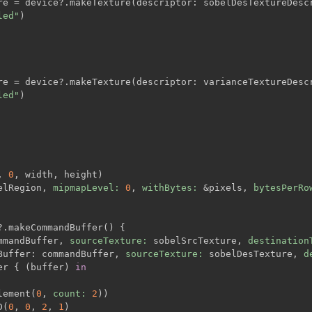
re = device?.makeTexture(descriptor: sobelDesTextureDesc
led"
)
re = device?.makeTexture(descriptor: varianceTextureDesc
led"
)
, 
0
, width, height)
elRegion, 
mipmapLevel:
0
, 
withBytes:
 &pixels, 
bytesPerRo
?.makeCommandBuffer() {
mmandBuffer, 
sourceTexture:
 sobelSrcTexture, 
destination
Buffer: commandBuffer, 
sourceTexture:
 sobelDesTexture, 
d
er { (buffer) 
in
lement(
0
, 
count:
2
))
D(
0
, 
0
, 
2
, 
1
)