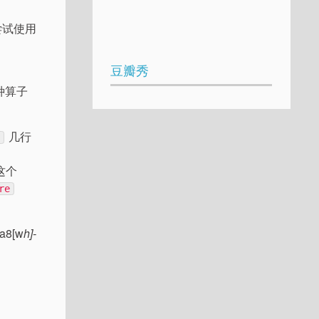
尝试使用
豆瓣秀
种算子
几行
r
这个
re
8[w
h]-