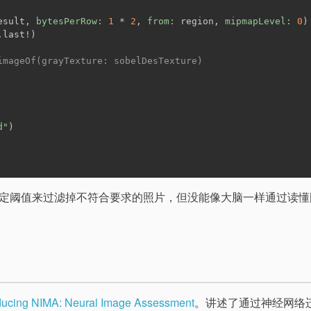
esult, 
bytesPerRow:
1
 * 
2
, 
from:
 region, 
mipmapLevel:
0
)
.last!)
imageOf(grayTexture: sobelDesTexture)
d"
)
定阈值来过滤掉不符合要求的照片，但没能像大脑一样通过读懂
oducing NIMA: Neural Image Assessment
。讲述了通过神经网络