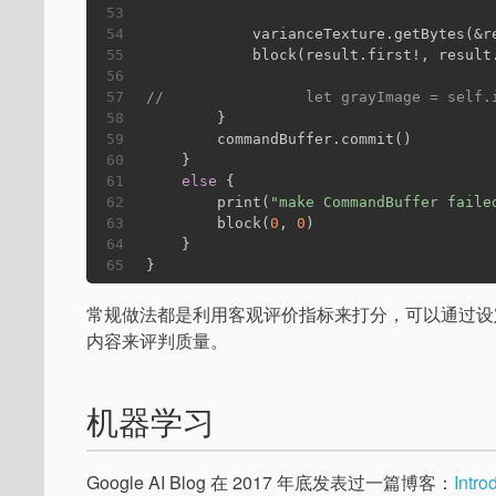
53
54
            varianceTexture.getBytes(&r
55
            block(result.first!, result
56
57
//                let grayImage = self.
58
        }
59
        commandBuffer.commit()
60
    }
61
else
 {
62
        print(
"make CommandBuffer faile
63
        block(
0
, 
0
)
64
    }
65
}
常规做法都是利用客观评价指标来打分，可以通过设
内容来评判质量。
机器学习
Google AI Blog 在 2017 年底发表过一篇博客：
Intr