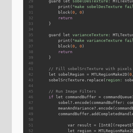
29
    guard let 
sobelDesTexture:
 MTLTextu
30
        print(
"make sobelDesTexture fai
31
        block(
0
, 
0
)
32
return
33
    }
34
35
    guard let 
varianceTexture:
 MTLTextu
36
        print(
"make varianceTexture fai
37
        block(
0
, 
0
)
38
return
39
    }
40
41
// Fill sobelSrcTexture with pixels
42
    let sobelRegion = MTLRegionMake2D(
0
43
    sobelSrcTexture.replace(
region:
 sob
44
45
// Run Image Filters
46
if
 let commandBuffer = commandQueue
47
        sobel?.encode(commandBuffer: co
48
        meanAndVariance?.encode(command
49
        commandBuffer.addCompletedHandl
50
51
            var result = [Int8](repeatE
52
            let region = MTLRegionMake2