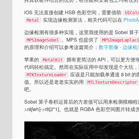
iOS 无法直接创建 HSB 色彩空间，需要借助
UICol
实现边缘检测算法，相关代码可以在
PhotoM
Metal
边缘检测有很多种实现，这里我使用的是 Sobel 算子。
。MPS 也提供了
MPSImageSobel
MPSImageLaplac
的原理和介绍可以参考这篇简介：
数字图像 - 边缘检测原理
苹果的
拥有更简洁的 API，可以更方便
MetalKit
代码轻松搞定。然而在实际应用中却发现是个大坑，比如 rgba
应该是只能加载单通道 8 bi
MTKTextureLoader
值。所以还是老老实实的用
MTLTextureDescriptor
吧。
Sobel 算子卷积运算后的方差值可以用来检测模糊程度。
>r8[w
h]->r8[2*1]。也就是 RGBA 色彩空