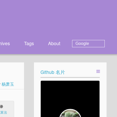
hives
Tags
About
Github 名片
y
杨萧玉
录
规算法