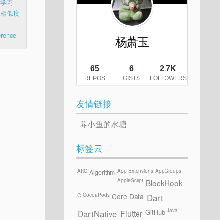
器学习
片相似度
结
erence
友情链接
养小鱼的水塘
标签云
ARC
App Extensions
AppGroups
Algorithm
AppleScript
BlockHook
CocoaPods
C
Core Data
Dart
Java
GitHub
Flutter
DartNative