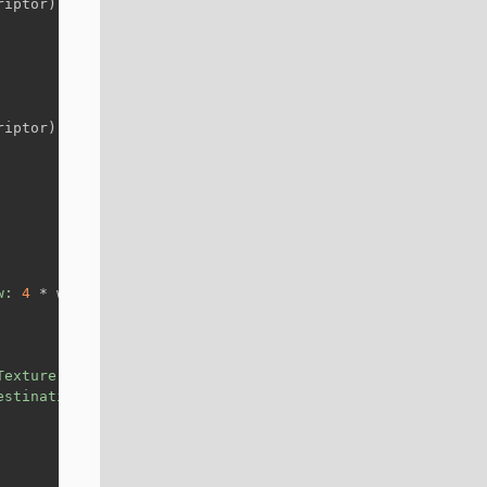
riptor) 
else
 {
riptor) 
else
 {
w:
4
 * width)
Texture:
 sobelDesTexture)
estinationTexture:
 varianceTexture)