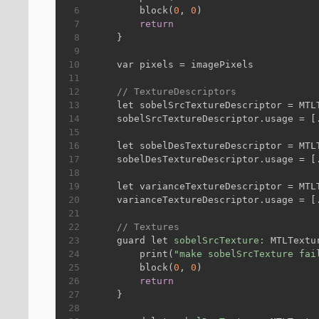
6
        block(
0
, 
0
)
7
return
8
    }
9
10
    var pixels = imagePixels
11
12
// TextureDescriptors
13
    let sobelSrcTextureDescriptor = MTL
14
    sobelSrcTextureDescriptor.usage = [
15
16
    let sobelDesTextureDescriptor = MTL
17
    sobelDesTextureDescriptor.usage = [
18
19
    let varianceTextureDescriptor = MTL
20
    varianceTextureDescriptor.usage = [
21
22
// Textures
23
    guard let 
sobelSrcTexture:
 MTLTextu
24
        print(
"make sobelSrcTexture fai
25
        block(
0
, 
0
)
26
return
27
    }
28