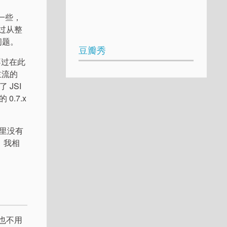
谨一些，
不过从整
问题。
豆瓣秀
不过在此
主流的
 JSI
 0.7.x
这里没有
注，我相
e，也不用