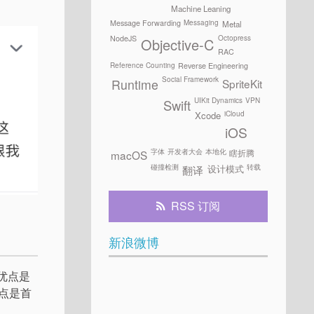
Machine Leaning
Messaging
Message Forwarding
Metal
Octopress
NodeJS
Objective-C
RAC
Reference Counting
Reverse Engineering
Social Framework
SpriteKit
Runtime
UIKit Dynamics
VPN
Swift
iCloud
Xcode
iOS
字体
开发者大会
本地化
瞎折腾
macOS
碰撞检测
转载
设计模式
翻译
RSS 订阅
新浪微博
，优点是
，缺点是首