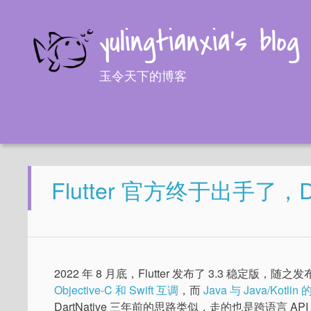
yulingtianxia's blog
玉令天下的博客
Flutter 官方终于出手了，D
2022 年 8 月底，Flutter 发布了 3.3 稳定版，随之发布的
Objective-C 和 Swift 互调
，而
Java 与 Java/Kot
DartNative 三年前的思路类似，走的也是跨语言 A