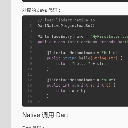
对应的 Java 代码：
1
// load libdart_native.so
2
DartNativePlugin.loadSo();
3
4
@InterfaceEntry
(name = 
"MyFirstInterfac
5
public
class
InterfaceDemo
extends
Dart
6
7
@InterfaceMethod
(name = 
"hello"
)
8
public
 String 
hello
(String str)
{
9
return
"hello "
 + str;
10
    }
11
12
@InterfaceMethod
(name = 
"sum"
)
13
public
int
sum
(
int
 a, 
int
 b)
{
14
return
 a + b;
15
    }
16
}
Native 调用 Dart
Dart 代码：