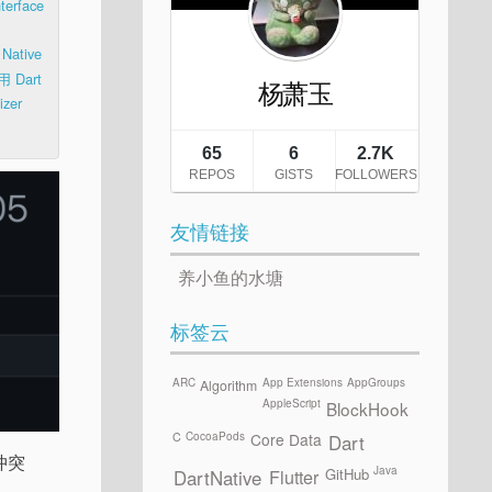
terface
Native
用 Dart
izer
友情链接
养小鱼的水塘
标签云
ARC
App Extensions
AppGroups
Algorithm
AppleScript
BlockHook
CocoaPods
C
Core Data
Dart
 冲突
Java
GitHub
Flutter
DartNative