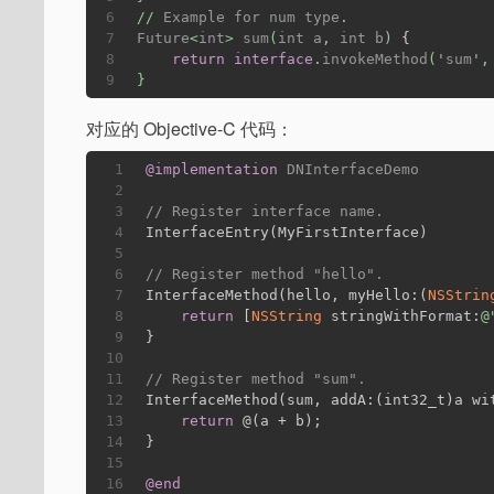
6
// 
Example
for
num
type
.
7
Future
<
int
> 
sum
(
int
a
, 
int
b
) 
{
8
return
interface
.
invokeMethod
('
sum
',
9
}
对应的 Objective-C 代码：
1
@implementation
DNInterfaceDemo
2
3
// Register interface name.
4
InterfaceEntry(MyFirstInterface)
5
6
// Register method "hello".
7
InterfaceMethod(hello, myHello:(
NSStrin
8
return
 [
NSString
 stringWithFormat:
@
9
}
10
11
// Register method "sum".
12
InterfaceMethod(sum, addA:(int32_t)a wi
13
return
 @(a + b);
14
}
15
16
@end