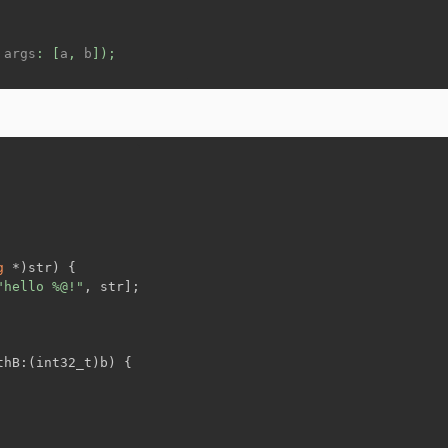
 
args
: [
a
, 
b
]);
g
 *)str) {
"hello %@!"
, str];
thB:(int32_t)b) {