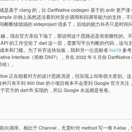
ng 的，比 DartNative codegen 基于的 antlr 更严
 Sample 示例上虽然还没看到对异步调用和回调等能力的支持，
续续搞的 sideproject 强多了，后续的能力补齐只是时间
路线是否正确，现在官方亲自下场了，那说明这个思路还是有前瞻性的。
I 的工作交给了 dart 这一层，需要写平台判断的代码，这与
了理解成本和门槛。为了补齐这块短板，我和另一位贡献者
hui19
参考了
Interface（简称 DNI?），并在 2022 年 5 月份 DartNative 的
早哈哈）。
DartNative 正在朝着对方的设计思路演进，但实现上却有很大差别。
，毕竟这种只有不到 900 Star 的小项目根本不会受到 Google 官方关
基于官方的 dart:ffi 实现的，所以 Google 永远都是爸爸。
定和双向调用。相比于 Channel，无需针对 method 写一堆 if-els