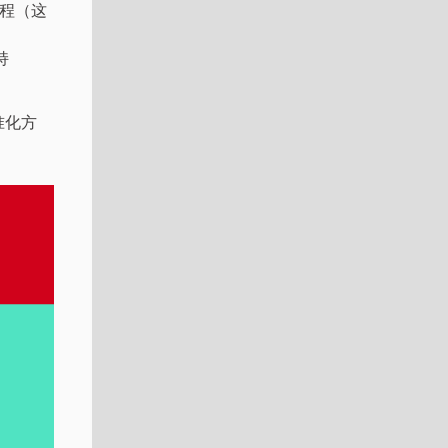
协程（这
支持
准化方