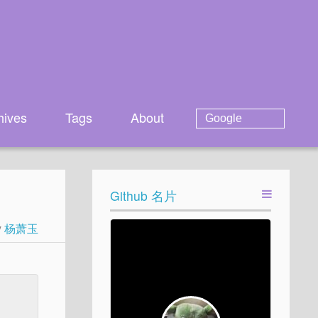
hives
Tags
About
Github 名片
y
杨萧玉