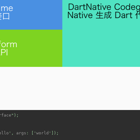
rface
");
ello
', 
args
: ['
world
']);