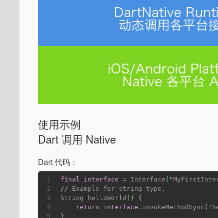
使用示例
Dart 调用 Native
Dart 代码：
1
final
interface
 = 
Interface
("
MyFirstInte
2
// 
Example
for
string
type
.
3
String
helloWorld
() 
{
4
return
interface
.
invokeMethodSync
('
h
5
}