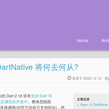
Home
Arc
artNative 将何去何从?
B
发表于 2022-12-12
 Dart 2.18 宣布
支持 Dart 与
文章目录
lin 的互调也在开发中
。整体思路跟
1.
ffigen 与 DartNative
PI 直接调用(但官方目前只支持同步)，然