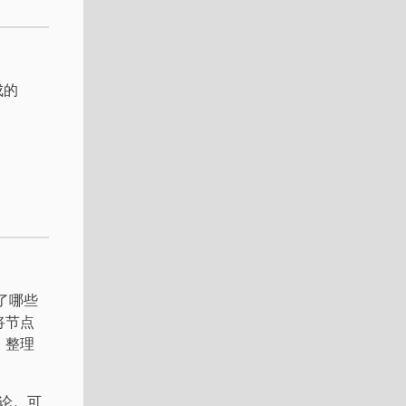
成的
 了哪些
将节点
。整理
论。可