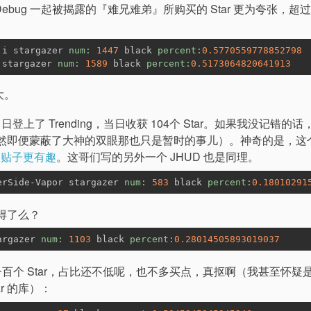
aDebug 一起被揭露的『难兄难弟』所购买的 Star 更为夸张，超
ji stargazer 
num:
1447
 black 
percent:
0.5770559778852798
 stargazer 
num:
1589
 black 
percent:
0.5173064820641913
大。
在 8 月 5 日登上了 Trending，当日收获 104个 Star。如果我没记错的话，
关了，果然即便蒙蔽了大神的双眼那也只是暂时的事儿）。神奇的是，这个 
的贴子更有趣
。这哥们写的另外一个 JHUD 也是同理。
erSide-Vapor stargazer 
num:
583
 black 
percent:
0.18010291
能逃得了么？
argazer 
num:
1103
 black 
percent:
0.28014505893019037
还不到一百个 Star，占比还不低呢，也不多买点，真抠啊（我甚至怀疑
ar 的库）：