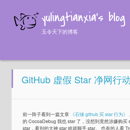
yulingtianxia's blog
玉令天下的博客
GitHub 虚假 Star 净网行
前一阵子看到一篇文章
《石锤 github 买 star 行为》
的 CocoaDebug 我也 star 了，没想到竟然涉
star，看别的大神 star 啥就顺手 star。 也有的人看 T