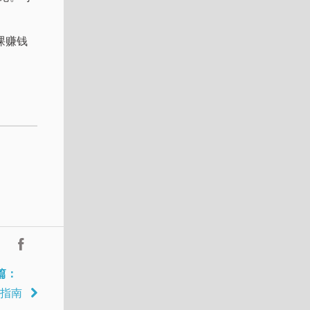
课赚钱
篇：
入指南