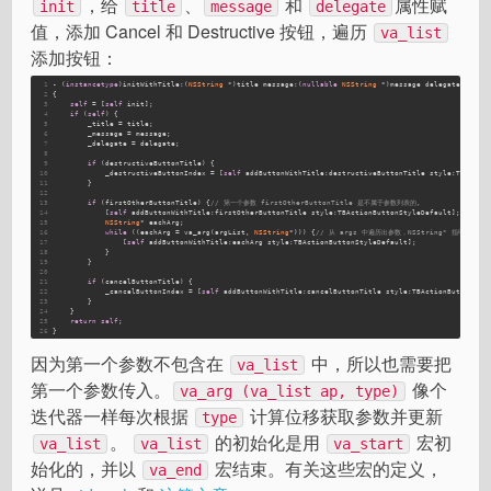
，给
、
和
属性赋
init
title
message
delegate
值，添加 Cancel 和 Destructive 按钮，遍历
va_list
添加按钮：
1
- (
instancetype
)initWithTitle:(
NSString
 *)title message:(
nullable
NSString
 *)message delegate:(
id
<T
2
{
3
self
 = [
self
 init];
4
if
 (
self
) {
5
        _title = title;
6
        _message = message;
7
        _delegate = delegate;
8
9
if
 (destructiveButtonTitle) {
10
            _destructiveButtonIndex = [
self
 addButtonWithTitle:destructiveButtonTitle style:TBActio
11
        }
12
13
if
 (firstOtherButtonTitle) {
// 第一个参数 firstOtherButtonTitle 是不属于参数列表的,
14
            [
self
 addButtonWithTitle:firstOtherButtonTitle style:TBActionButtonStyleDefault];
15
NSString
* eachArg;
16
while
 ((eachArg = va_arg(argList, 
NSString
*))) {
// 从 args 中遍历出参数，NSString* 指明类型
17
                [
self
 addButtonWithTitle:eachArg style:TBActionButtonStyleDefault];
18
            }
19
        }
20
21
if
 (cancelButtonTitle) {
22
            _cancelButtonIndex = [
self
 addButtonWithTitle:cancelButtonTitle style:TBActionButtonSty
23
        }
24
    }
25
return
self
;
26
}
因为第一个参数不包含在
中，所以也需要把
va_list
第一个参数传入。
像个
va_arg (va_list ap, type)
迭代器一样每次根据
计算位移获取参数并更新
type
。
的初始化是用
宏初
va_list
va_list
va_start
始化的，并以
宏结束。有关这些宏的定义，
va_end