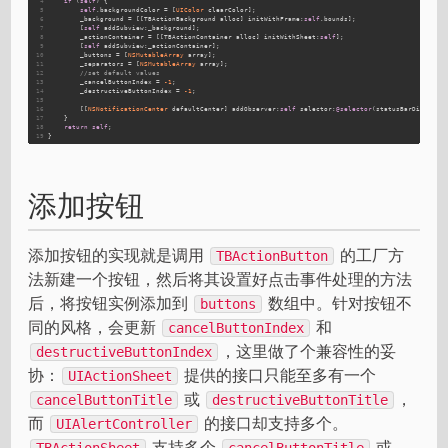
4
if
 (
self
) {
5
self
.backgroundColor = [
UIColor
 clearColor];
6
        _background = [[TBActionBackground alloc] initWithFrame:
self
.bounds];
7
        [
self
 addSubview:_background];
8
        _actionContainer = [[TBActionContainer alloc] initWithSheet:
self
];
9
        [
self
 addSubview:_actionContainer];
10
        _buttons = [
NSMutableArray
 array];
11
        _separators = [
NSMutableArray
 array];
12
//set default values
13
        _cancelButtonIndex = 
-1
;
14
        _destructiveButtonIndex = 
-1
;
15
16
        [[
NSNotificationCenter
 defaultCenter] addObserver:
self
 selector:
@selector
(statusBarDidChang
17
    }
18
return
self
;
19
}
添加按钮
添加按钮的实现就是调用
的工厂方
TBActionButton
法新建一个按钮，然后将其设置好点击事件处理的方法
后，将按钮实例添加到
数组中。针对按钮不
buttons
同的风格，会更新
和
cancelButtonIndex
，这里做了个兼容性的妥
destructiveButtonIndex
协：
提供的接口只能至多有一个
UIActionSheet
或
，
cancelButtonTitle
destructiveButtonTitle
而
的接口却支持多个。
UIAlertController
支持多个
或
TBActionSheet
cancelButtonTitle