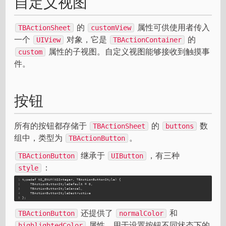
自定义视图
的
属性可供使用者传入
TBActionSheet
customView
一个
对象，它是
的
UIView
TBActionContainer
属性的子视图。自定义视图能够接收到触摸事
custom
件。
按钮
所有的按钮都存储于
的
数
TBActionSheet
buttons
组中，类型为
。
TBActionButton
继承于
，有三种
TBActionButton
UIButton
：
style
1
typedef 
NS_ENUM
(
NSInteger
, 
TBActionButtonStyle
) {
2
TBActionButtonStyleDefault
 = 0,
3
TBActionButtonStyleCancel
,
4
TBActionButtonStyleDestructive
5
};
还提供了
和
TBActionButton
normalColor
属性，用于设置按钮不同状态下的
highlightedColor