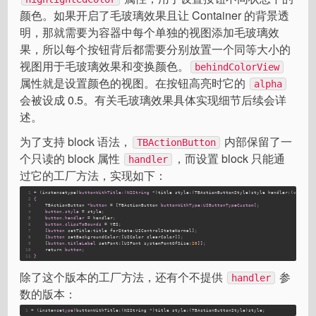
颜色。如果开启了毛玻璃效果且让 Container 的背景透
明，那就需要为容器中每个单独的视图添加毛玻璃效
果，所以每个按钮背后都需要分别放置一个同等大小的
视图用于毛玻璃效果和变换颜色。
behindColorView
属性就是设置颜色的视图。在按钮高亮时它的
alpha
会被设成 0.5。有关毛玻璃效果具体实现细节后续会详
述。
为了支持 block 语法，
内部保留了一
TBActionButton
个只读的 block 属性
，而设置 block 只能通
handler
过它的工厂方法，实现如下：
1
+ (instancetype)
buttonWithTitle:(NSString 
*)title style:(TBActionButtonStyle)style handler:(void (^
2
{
3
   TBActionButton *
button 
= [TBActionButton 
buttonWithType:UIButtonTypeCustom];
4
button.style 
= style
;
5
button.handler 
= handler
;
6
button.clipsToBounds 
= YES
;
7
    [
button 
setTitle:title forState:UIControlStateNormal]
;
8
    [
button 
setBackgroundColor:[UIColor clearColor]]
;
9
    [
button.titleLabel 
setFont:[UIFont systemFontOfSize:
20
]]
;
10
    return 
button;
11
}
除了这个版本的工厂方法，还有个不提供
参
handler
数的版本：
1
+ (instance
type
)buttonWithTitle:(
NSString
 *)title style:(
TBActionButtonStyle
)style;