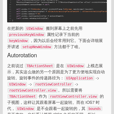
9
    TBActionSheetController *actionSheetVC = [[TBActionSheetController alloc] initWithNibName:
nil
 b
10
    actionSheetVC.actionSheet = 
self
;
11
12
self
.window = [[
UIWindow
 alloc] initWithFrame:[
UIScreen
 mainScreen].bounds];
13
self
.window.autoresizingMask = 
UIViewAutoresizingFlexibleWidth
 | 
UIViewAutoresizingFlexibleHeig
14
self
.window.opaque = 
NO
;
15
self
.window.rootViewController = actionSheetVC;
16
    [
self
.window makeKeyAndVisible];
17
}
在把新的
搬到屏幕上之前先用
UIWindow
属性记录下当前的
previousKeyWindow
，因为以后会经常用到它。下面会详细展
keyWindow
开讲述
方法都干了啥。
setupNewWindow
Autorotation
之前说过
是在
上模态展
TBActionSheet
UIWindow
示，其实这么做的另一个原因是为了更方便地实现自动
旋转。旋转事件的传递路径为：
->
UIApplication
->
->
UIWindow
rootViewController
。所以需要将
rootViewController.view
作为
的
TBActionSheet
rootViewController.view
子视图，这样让其跟着屏幕一起旋转。而在 iOS7 时
代，
是不会跟着一起旋转的，其
UIWindow
bounds