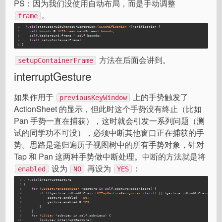
PS：因为我们没使用自动布局，而是手动调整
。
frame
1
- (
void
)statusBarDidChangeOrientation:(
NSNotification
 *)notification {
2
self
.bounds = [
UIScreen
 mainScreen].bounds;
3
self
.background.frame = 
self
.bounds;
4
    [
self
 setupContainerFrame];
5
}
方法在后面会讲到。
setupContainerFrame
interruptGesture
如果作用于
上的手势触发了
previousKeyWindow
ActionSheet 的显示，但此时这个手势没有终止（比如
Pan 手势一直在捕获），这时就会引发一系列问题（测
试的同学功不可没），必须中断其他窗口正在捕获的手
势。思路是递归遍历子视图树中的所有手势对象，针对
Tap 和 Pan 这两种手势做中断处理。中断的方法就是将
设为
再设为
：
enabled
NO
YES
1
- (
void
)interruptGesture
2
{
3
for
 (
UIGestureRecognizer
 *gesture 
in
self
.gestureRecognizers) {
4
if
 (([gesture isKindOfClass:[
UITapGestureRecognizer
class
]] || [gesture isKindOfClass:[
UIPa
5
            gesture.enabled = 
NO
;
6
            gesture.enabled = 
YES
;
7
        }
8
    }
9
for
 (
UIView
 *subview 
in
self
.subviews) {
10
        [subview interruptGesture];