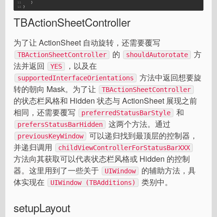
11
    }
12
}
TBActionSheetController
为了让 ActionSheet 自动旋转，还需要覆写
的
方
TBActionSheetController
shouldAutorotate
法并返回
，以及在
YES
方法中返回想要旋
supportedInterfaceOrientations
转的朝向 Mask。为了让
TBActionSheetController
的状态栏风格和 Hidden 状态与 ActionSheet 展现之前
相同，还需要覆写
和
preferredStatusBarStyle
这两个方法。通过
prefersStatusBarHidden
可以递归找到最顶层的控制器，
previousKeyWindow
并递归调用
childViewControllerForStatusBarXXX
方法向其获取可以代表状态栏风格或 Hidden 的控制
器。这里用到了一些关于
的辅助方法，具
UIWindow
体实现在
类别中。
UIWindow (TBAdditions)
setupLayout