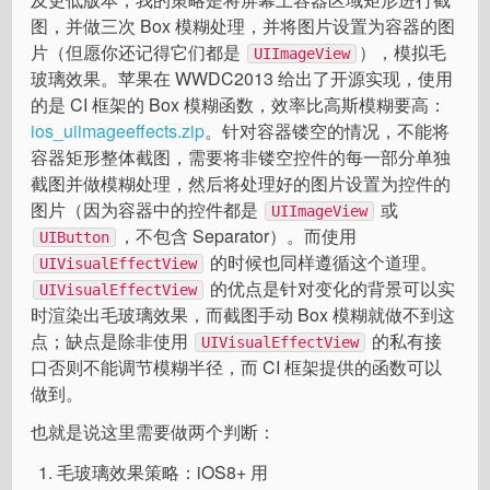
图，并做三次 Box 模糊处理，并将图片设置为容器的图
片（但愿你还记得它们都是
），模拟毛
UIImageView
玻璃效果。苹果在 WWDC2013 给出了开源实现，使用
的是 CI 框架的 Box 模糊函数，效率比高斯模糊要高：
ios_uiimageeffects.zip
。针对容器镂空的情况，不能将
容器矩形整体截图，需要将非镂空控件的每一部分单独
截图并做模糊处理，然后将处理好的图片设置为控件的
图片（因为容器中的控件都是
或
UIImageView
，不包含 Separator）。而使用
UIButton
的时候也同样遵循这个道理。
UIVisualEffectView
的优点是针对变化的背景可以实
UIVisualEffectView
时渲染出毛玻璃效果，而截图手动 Box 模糊就做不到这
点；缺点是除非使用
的私有接
UIVisualEffectView
口否则不能调节模糊半径，而 CI 框架提供的函数可以
做到。
也就是说这里需要做两个判断：
毛玻璃效果策略：iOS8+ 用