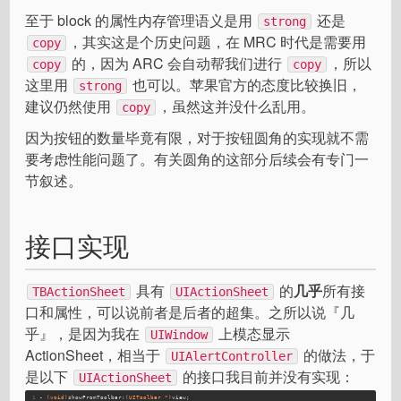
至于 block 的属性内存管理语义是用
还是
strong
，其实这是个历史问题，在 MRC 时代是需要用
copy
的，因为 ARC 会自动帮我们进行
，所以
copy
copy
这里用
也可以。苹果官方的态度比较换旧，
strong
建议仍然使用
，虽然这并没什么乱用。
copy
因为按钮的数量毕竟有限，对于按钮圆角的实现就不需
要考虑性能问题了。有关圆角的这部分后续会有专门一
节叙述。
接口实现
具有
的
几乎
所有接
TBActionSheet
UIActionSheet
口和属性，可以说前者是后者的超集。之所以说『几
乎』，是因为我在
上模态显示
UIWindow
ActionSheet，相当于
的做法，于
UIAlertController
是以下
的接口我目前并没有实现：
UIActionSheet
1
- 
(void)
showFromToolbar:
(UIToolbar *)
view;