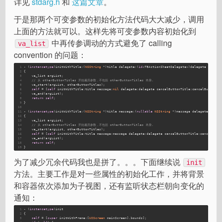
详见
stdarg.h
和
这篇文章
。
于是那两个可变参数的初始化方法代码大大减少，调用
上面的方法就可以。这样先将可变参数内容初始化到
中再传参调动的方式避免了 calling
va_list
convention 的问题：
1
- (
instancetype
)initWithTitle:(
NSString
 *)title delegate:(
id
<TBActionSheetDelegate>)delegate cancel
2
{
3
    va_list argList;
4
// 从 otherButtonTitles 开始遍历参数，不包括 otherButtonTitles 本身.
5
    va_start(argList, otherButtonTitles);
6
self
 = [
self
 initWithTitle:title message:
nil
 delegate:delegate cancelButtonTitle:cancelButtonTi
7
    va_end(argList);
8
return
self
;
9
}
10
11
- (
instancetype
)initWithTitle:(
NSString
 *)title message:(
nullable
NSString
 *)message delegate:(
id
<T
12
{
13
    va_list argList;
14
// 从 otherButtonTitles 开始遍历参数，不包括 otherButtonTitles 本身.
15
    va_start(argList, otherButtonTitles);
16
self
 = [
self
 initWithTitle:title message:message delegate:delegate cancelButtonTitle:cancelButt
17
    va_end(argList);
18
return
self
;
19
}
为了减少冗余代码我也是拼了。。。下面继续说
init
方法。主要工作是对一些属性的初始化工作，并将背景
和容器依次添加为子视图，还有监听状态栏朝向变化的
通知：
1
- (
instancetype
)init
2
{
3
self
 = [
super
 initWithFrame:[
UIScreen
 mainScreen].bounds];