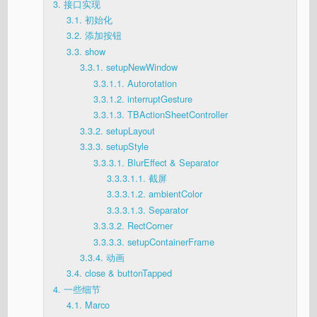
3.
接口实现
3.1.
初始化
3.2.
添加按钮
3.3.
show
3.3.1.
setupNewWindow
3.3.1.1.
Autorotation
3.3.1.2.
interruptGesture
3.3.1.3.
TBActionSheetController
3.3.2.
setupLayout
3.3.3.
setupStyle
3.3.3.1.
BlurEffect & Separator
3.3.3.1.1.
截屏
3.3.3.1.2.
ambientColor
3.3.3.1.3.
Separator
3.3.3.2.
RectCorner
3.3.3.3.
setupContainerFrame
3.3.4.
动画
3.4.
close & buttonTapped
4.
一些细节
4.1.
Marco