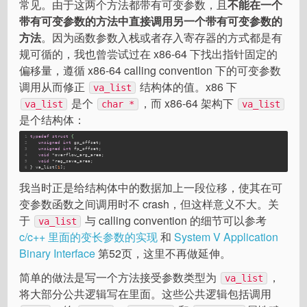
常见。由于这两个方法都带有可变参数，且
不能在一个
带有可变参数的方法中直接调用另一个带有可变参数的
方法
。因为函数参数入栈或者存入寄存器的方式都是有
规可循的，我也曾尝试过在 x86-64 下找出指针固定的
偏移量，遵循 x86-64 calling convention 下的可变参数
调用从而修正
结构体的值。x86 下
va_list
是个
，而 x86-64 架构下
va_list
char *
va_list
是个结构体：
1
typedef
struct
 {
2
unsigned
int
 gp_offset;
3
unsigned
int
 fp_offset;
4
void
 *overflow_arg_area;
5
void
 *reg_save_area;
6
} va_list[
1
];
我当时正是给结构体中的数据加上一段位移，使其在可
变参数函数之间调用时不 crash，但这样意义不大。关
于
与 calling convention 的细节可以参考
va_list
c/c++ 里面的变长参数的实现
和
System V Application
Binary Interface
第52页，这里不再做延伸。
简单的做法是写一个方法接受参数类型为
，
va_list
将大部分公共逻辑写在里面。这些公共逻辑包括调用