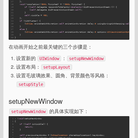
17
    };
18
void
(^completion)(
BOOL
 finished) = ^(
BOOL
 finished) {
19
if
 ([
self
.delegate respondsToSelector:
@selector
(didPresentActionSheet:)]) {
20
            [
self
.delegate didPresentActionSheet:
self
];
21
        }
22
self
.visible = 
YES
;
23
    };
24
if
 (kiOS7Later) {
25
        [
UIView
 animateWithDuration:
self
.animationDuration delay:
0
 usingSpringWithDamping:
self
.anim
26
    }
27
else
 {
28
        [
UIView
 animateWithDuration:
self
.animationDuration delay:
0
 options:
UIViewAnimationOptionCur
29
    }
30
}
在动画开始之前最关键的三个步骤是：
设置新的
：
UIWindow
setupNewWindow
设置布局：
setupLayout
设置毛玻璃效果、圆角、背景颜色等风格：
setupStyle
setupNewWindow
的具体实现如下：
setupNewWindow
1
- (
void
)setupNewWindow
2
{
3
if
 ([
self
 isVisible]) {
4
return
;
5
    }
6
7
self
.previousKeyWindow = [
UIApplication
 sharedApplication].keyWindow;
8
    [
self
.previousKeyWindow interruptGesture];