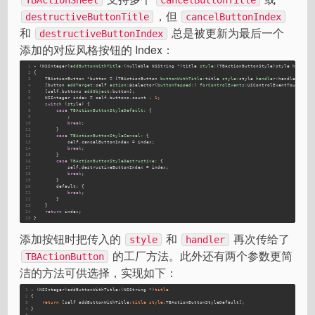
，但
destructiveButtonTitle
cancelButtonIndex
和
总是被更新为最后一个
destructiveButtonIndex
添加的对应风格按钮的 Index：
1
- (NSInteger)
addButtonWithTitle:
(nullable NSString *)title 
style:
(TBActionButtonStyle)style 
handler
2
{
3
    TBActionButton *button = [TBActionButton 
buttonWithTitle:
title 
style:
style 
handler:
handler];
4
    [button 
addTarget:
self 
action:
@selector
(
buttonTapped:
) 
forControlEvents:
UIControlEventTouchUpIn
5
    [self.buttons 
addObject:
button];
6
    NSInteger index = self.buttons.count - 
1
;
7
switch
 (style) {
8
case
TBActionButtonStyleDefault:
 {
9
            ;
10
break
;
11
        }
12
case
TBActionButtonStyleCancel:
 {
13
            self.cancelButtonIndex = index;
14
break
;
15
        }
16
case
TBActionButtonStyleDestructive:
 {
17
            self.destructiveButtonIndex = index;
18
break
;
19
        }
20
        default:
 {
21
break
;
22
        }
23
    }
24
return
 index;
25
}
添加按钮时把传入的
和
再次传给了
style
handler
的工厂方法。此外还有两个参数更简
TBActionButton
洁的方法可供选择，实现如下：
1
- (NSInteger)addButtonWithTitle:(NSString *)
title
2
{
3
return
 [self addButtonWithTitle:
title
style
:TBActionButtonStyleDefault];
4
}
5