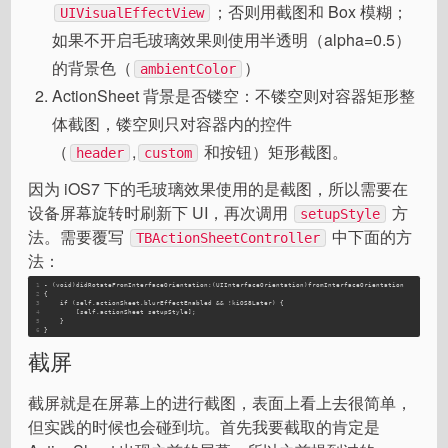
；否则用截图和 Box 模糊；
UIVisualEffectView
如果不开启毛玻璃效果则使用半透明（alpha=0.5）
的背景色（
）
ambientColor
ActionSheet 背景是否镂空：不镂空则对容器矩形整
体截图，镂空则只对容器内的控件
（
,
和按钮）矩形截图。
header
custom
因为 iOS7 下的毛玻璃效果使用的是截图，所以需要在
设备屏幕旋转时刷新下 UI，再次调用
方
setupStyle
法。需要覆写
中下面的方
TBActionSheetController
法：
1
-
 (void)
didRotateFromInterfaceOrientation
:(UIInterfaceOrientation)fromInterfaceOrientation
2
{
3
if
 (self.actionSheet.blurEffectEnabled && !kiOS8Later) {
4
[self.actionSheet setupStyle]
;
5
    }
6
}
截屏
截屏就是在屏幕上的进行截图，表面上看上去很简单，
但实践的时候也会碰到坑。首先我要截取的肯定是