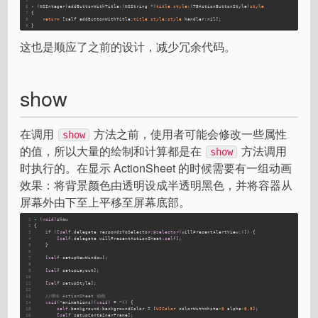
6
- (NSInteger)addButtonWithTitle:(NSString *)
title
style
:(TBActionButtonStyle)
style
7
{
8
return
 [self addButtonWithTitle:
title
style
:
style
 handler:nil];
9
}
这也是顺应了之前的设计，减少冗余代码。
show
在调用
方法之前，使用者可能会修改一些属性
show
的值，所以大量的绘制和计算都是在
方法调用
show
时执行的。在显示 ActionSheet 的时候需要有一组动画
效果：将背景颜色由透明设成半透明黑色，并将容器从
屏幕外由下至上平移至屏幕底部。
1
- (
void
)show
2
{
3
if
 ([
self
.delegate respondsToSelector:
@selector
(willPresentAlertView:)]) {
4
        [
self
.delegate willPresentActionSheet:
self
];
5
    }
6
7
    [
self
 setupNewWindow];
8
9
    [
self
 setupLayout];
10
11
    [
self
 setupStyle];
12
13
//弹出 ActionSheet 动画
14
void
(^animations)(
void
) = ^() {
15
self
.background.backgroundColor = [
UIColor
 colorWithWhite:
0
 alpha:
0.5
];
16
        [
self
 setupContainerFrame];