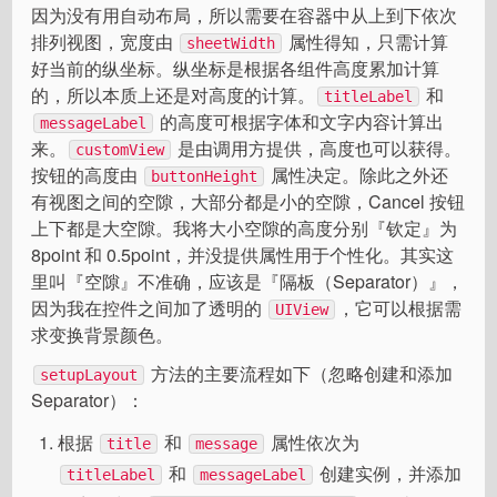
因为没有用自动布局，所以需要在容器中从上到下依次
排列视图，宽度由
属性得知，只需计算
sheetWidth
好当前的纵坐标。纵坐标是根据各组件高度累加计算
的，所以本质上还是对高度的计算。
和
titleLabel
的高度可根据字体和文字内容计算出
messageLabel
来。
是由调用方提供，高度也可以获得。
customView
按钮的高度由
属性决定。除此之外还
buttonHeight
有视图之间的空隙，大部分都是小的空隙，Cancel 按钮
上下都是大空隙。我将大小空隙的高度分别『钦定』为
8point 和 0.5point，并没提供属性用于个性化。其实这
里叫『空隙』不准确，应该是『隔板（Separator）』，
因为我在控件之间加了透明的
，它可以根据需
UIView
求变换背景颜色。
方法的主要流程如下（忽略创建和添加
setupLayout
Separator）：
根据
和
属性依次为
title
message
和
创建实例，并添加
titleLabel
messageLabel