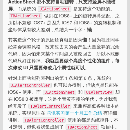
ActionSheet 都不支持自动旋转，只支持竖屏不能横
屏
。而系统的
是支持这个功能的。
UIActionSheet
做到在 iOS8+ 上的旋转屏幕适配，之
TBActionSheet
所以不兼容 iOS7+ 是因为 iOS7 和 iOS8+ 的旋转机制和
坐标体系有较大差别，总结为一个字：
懒
！
其实造这个轮子的原因还真就是因为
懒
！因为视觉同学
经常会调整风格，改来改去真的会产生大量废弃的冗余
代码，因为怕未来某个时间点又被改回去，所以不敢删
代码只好注释掉。
我就是要做个高度个性化的组件，每
次修改 UI 只需要修改几个属性就可以
。
针对上面功能列表列出的第 1 条和第 6 条，系统的
也可以办得到，但缺点是只能在
UIAlertController
iOS8+ 使用。而
和
却
UIActionSheet
UIAlertView
在 iOS8.3 被废弃，这是个青黄不接的年代，为此我曾
经开发了
来兼容高低各种版本的
TBAlertController
系统，实现原理在
腾讯实习第一个月工作总结
有详细
讲解。
使用的都是系统控件，不
TBAlertController
可定制，但也被我集成到了
项目中。
TBActionSheet