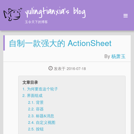
yulingtianxia's blog
玉令天下的博客
Home
自制一款强大的 ActionSheet
Archives
Tags
By
杨萧玉
About
发表于 2016-07-18
文章目录
1.
为何要造这个轮子
2.
界面组成
2.1.
背景
2.2.
容器
2.3.
标题&消息
2.4.
自定义视图
2.5.
按钮