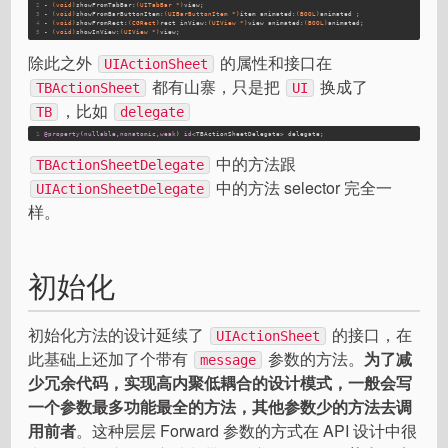
2
- 
(void)
showFromTabBar:
(UITabBar *)
view;
3
- 
(void)
showFromBarButtonItem:
(UIBarButtonItem *)
item animated:
(BOOL)
animated ;
4
- 
(void)
showFromRect:
(CGRect)
rect inView:
(UIView *)
view animated:
(BOOL)
animated;
5
- 
(void)
showInView:
(UIView *)
view;
除此之外
的属性和接口在
UIActionSheet
都有山寨，只是把
换成了
TBActionSheet
UI
，比如
TB
delegate
1
@property
(
nullable
,
nonatomic
,
weak
) 
id
<TBActionSheetDelegate> delegate;
中的方法跟
TBActionSheetDelegate
中的方法 selector 完全一
UIActionSheetDelegate
样。
初始化
初始化方法的设计延续了
的接口，在
UIActionSheet
此基础上还加了个带有
参数的方法。
为了减
message
少冗余代码，实现高内聚低耦合的设计模式，一般会写
一个参数最多功能最全的方法，其他参数少的方法去调
用前者
。这种层层 Forward 参数的方式在 API 设计中很