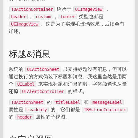
继承于
，
TBActionContainer
UIImageView
，
，
类型也都是
header
custom
footer
。这是为了实现毛玻璃效果，后续会有
UIImageView
详述。
标题&消息
系统的
只支持标题没有消息，但可以
UIActionSheet
通过换行的方式伪装下标题和消息。我这里当然是用两
个
来实现标题和消息的啦，字体颜色也尽量
UILabel
还原
的样式。
UIAlertController
的
和
TBActionSheet
titleLabel
messageLabel
属性是
的，它们都是
readonly
TBActionContainer
的
属性的子视图。
header