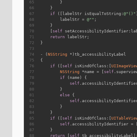
65
        }
66
    }
67
if
 ([labelStr isEqualToString:
@"()"
68
        labelStr = 
@""
;
69
    }
70
    [
self
 setAccessibilityIdentifier:la
71
return
 labelStr;
72
}
73
74
- (
NSString
 *)tb_accessibilityLabel
75
{
76
if
 ([
self
 isKindOfClass:[
UIImageVie
77
NSString
 *name = [
self
.supervie
78
if
 (name) {
79
self
.accessibilityIdentifie
80
        }
81
else
 {
82
self
.accessibilityIdentifie
83
        }
84
    }
85
if
 ([
self
 isKindOfClass:[
UITableVie
86
self
.accessibilityIdentifier = 
87
    }
88
return
 [
self
 tb_accessibilityLabel]