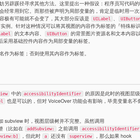
妨另辟蹊径寻求其他方法。这里提出一种假设：程序员写代码的
会经常用到它。而那些被声明为局部变量的，肯定是临时用一次
内容极有可能就不会变了，其大部分应该是
、
UILabel
UIButto
实例。针对这种情况可以将其视图的内容作为标签的『特殊标
的文本内容、
的背景图片资源名和文本内容
Label
UIButton
后采用基础控件内容作为局部变量的标签。
名作为标签；否则使用其内容作为标签。
中的
的原因是此时的视图层级
View
accessibilityIdentifier
也是可以的，但对 VoiceOver 功能会有影响，毕竟变量名不
el
 subview 时，视图层级树并不完整。虽然调用
整（比如在
之前调用
addSubview:
accessibilityIdentifier
，但此时
还没有
，那么如果 hook
bview:b]
a
superview