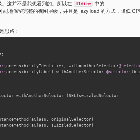
级。这并不是我想看到的。所以在
中的
UIView
地保留完整的视图层级，并且是 lazy load 的方式，降低 CP
是思路：
n;
or
(accessibilityIdentifier) withAnotherSelector:
@selecto
or
(accessibilityLabel) withAnotherSelector:
@selector
(tb_
lector withAnotherSelector:(SEL)swizzledSelector
stanceMethod(aClass, originalSelector);
stanceMethod(aClass, swizzledSelector);