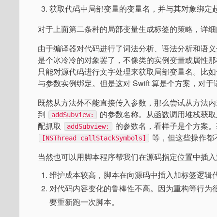
获取代码中局部变量的变量名，并与其对象绑定
对于上面第二条种的局部变量生成标签的策略，详细
由于编译器对代码进行了词法分析、语法分析和语义
是个冰冷冷的对象罢了，不像类的实例变量或属性那
只能对源代码进行文字处理来获取局部变量名。比
与参数实例绑定。但是这对 Swift 算是个方案，对于语法
既然从方法外不能直接传入参数，那么尝试从方法内
到
的参数名称。从函数调用堆栈获取
addSubview:
配抓取
的参数名，看样子是个方案。
addSubview:
等，但这些操作都不
[NSThread callStackSymbols]
当然也可以用脚本程序帮我们在源码指定位置中插入
维护成本较高，脚本在向源码中插入加标签逻辑
对代码内容变化的鲁棒性不高。因为重构等行为
要重新跑一次脚本。