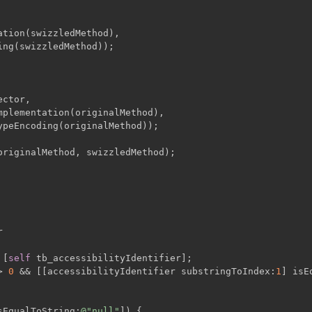
ation(swizzledMethod),
ing(swizzledMethod));
ector,
mplementation(originalMethod),
ypeEncoding(originalMethod));
originalMethod, swizzledMethod);
r
 [
self
 tb_accessibilityIdentifier];
> 
0
 && [[accessibilityIdentifier substringToIndex:
1
] isE
sEqualToString:
@"null"
]) {