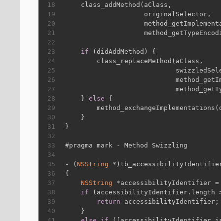
18
    class_addMethod(aClass,
19
                    originalSelector,
20
                    method_getImplement
21
                    method_getTypeEncod
22
23
if
 (didAddMethod) {
24
        class_replaceMethod(aClass,
25
                            swizzledSel
26
                            method_getI
27
                            method_getT
28
    } 
else
 {
29
        method_exchangeImplementations(
30
    }
31
}
32
33
#
pragma
 mark - Method Swizzling
34
35
- (
NSString
 *)tb_accessibilityIdentifie
36
{
37
NSString
 *accessibilityIdentifier =
38
if
 (accessibilityIdentifier.length 
39
return
 accessibilityIdentifier;
40
    }
41
else
if
 ([accessibilityIdentifier i