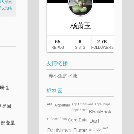
践&探索
受&总结
友情链接
养小鱼的水塘
属性
标签云
ARC
App Extensions
AppGroups
定是因
Algorithm
AppleScript
BlockHook
CocoaPods
C
Core Data
Dart
局部变量
Java
GitHub
Flutter
DartNative