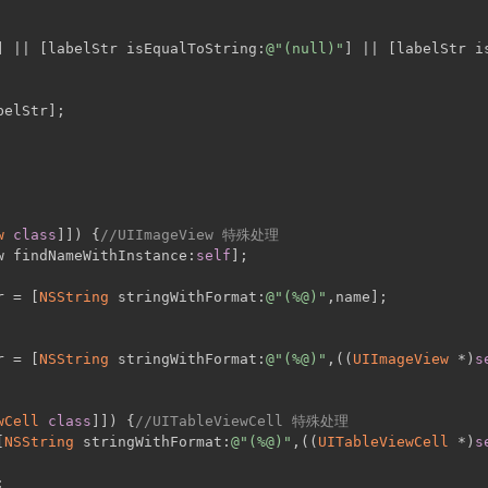
] || [labelStr isEqualToString:
@"(null)"
] || [labelStr i
belStr];
w
class
]]) {
//UIImageView 特殊处理
w findNameWithInstance:
self
];
r = [
NSString
 stringWithFormat:
@"(%@)"
,name];
r = [
NSString
 stringWithFormat:
@"(%@)"
,((
UIImageView
 *)
s
wCell
class
]]) {
//UITableViewCell 特殊处理
[
NSString
 stringWithFormat:
@"(%@)"
,((
UITableViewCell
 *)
s
;