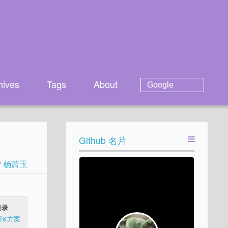
hives
Tags
About
Github 名片
y
杨萧玉
目录
析&方案