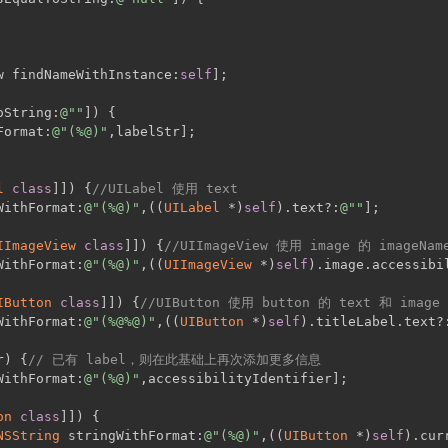
w findNameWithInstance:
self
];
oString:
@""
]) {
Format:
@"(%@)"
,labelStr];
l
class
]]) {
//UILabel 使用 text
WithFormat:
@"(%@)"
,((
UILabel
 *)
self
).text?:
@""
];
IImageView
class
]]) {
//UIImageView 使用 image 的 imageNam
WithFormat:
@"(%@)"
,((
UIImageView
 *)
self
).image.accessibi
IButton
class
]]) {
//UIButton 使用 button 的 text 和 image
WithFormat:
@"(%@%@)"
,((
UIButton
 *)
self
).titleLabel.text?
r) {
// 已有 label，则在此基础上再次添加更多信息
WithFormat:
@"(%@)"
,accessibilityIdentifier];
on
class
]]) {
NSString
 stringWithFormat:
@"(%@)"
,((
UIButton
 *)
self
).cur