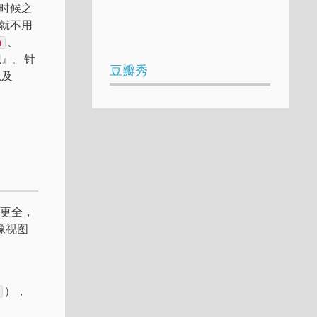
时候之
就不用
、
n
识』。针
豆瓣秀
以及
更全，
像视图
），