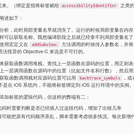
起来。（绑定是指将标签赋给
之类
accessibilityIdentifier
阐述如下：
分析，此时局部变量名早就消失了。运行的时候局部变量在内存
样可以获取名称。既然编译阶段之后就已经拿不到局部变量名了
如使用宏定义在
方法调用的时候传入参数名，并将
addSubview:
怪异的 Objective-C 来说是不可行的。
来获取函数调用堆栈。查找上一层函数在源码的位置，用正则表
上一层调用函数在源码中的位置（比如文件名和行数），然后用
获取函数调用栈对应源码位置可以用
，或
backtrace_symbols
是在 iOS 系统内，不能将标签绑定到 iOS 运行环境中的实例
添加标签的逻辑代码，但这样的弊端有二：
代码时需要判断是否已经插入过这段代码，增加了出错几率
很可能把原有代码顺序弄乱，脚本需要考虑很多情况。每次新增