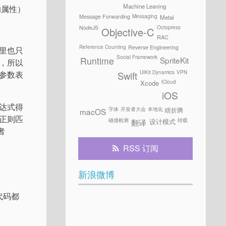
Machine Leaning
的属性）
Messaging
Message Forwarding
Metal
Octopress
NodeJS
Objective-C
RAC
Reference Counting
Reverse Engineering
里也只
Social Framework
SpriteKit
Runtime
，所以
UIKit Dynamics
VPN
参数表
Swift
iCloud
Xcode
iOS
达式得
字体
开发者大会
本地化
瞎折腾
macOS
正则匹
碰撞检测
转载
设计模式
翻译
者
。
RSS 订阅
新浪微博
代码都