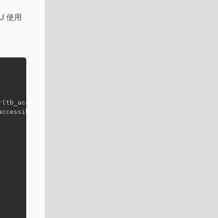
U 使用
r
(tb_accessibilityIdentifier)];
accessibilityLabel)];