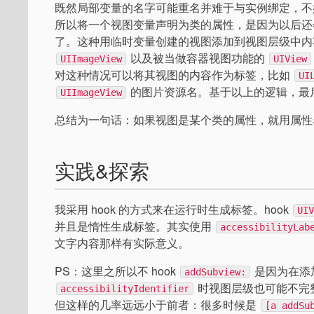
既然局部变量的名字可能重名并难于与实例绑定，不
所以将一个视图变量声明为类的属性，是因为以后还
了。这种用临时变量创建的视图添加到视图层级中
以及被当做容器视图功能的
UIImageView
UIView
对这种情况可以将其视图的内容作为标签，比如
UI
的图片资源名。基于以上的逻辑，最
UIImageView
总结为一句话：如果视图是某个类的属性，就用属性
实践&探索
我采用 hook 的方式来在运行时生成标签。hook
UI
并且是惰性生成标签。其实使用
accessibilityLab
文字内容那样有实际意义。
PS：这里之所以不 hook
是因为在添加
addSubview:
时视图层级也可能不完
accessibilityIdentifier
但这样的几率远远小于前者：很多时候是
[a addSu