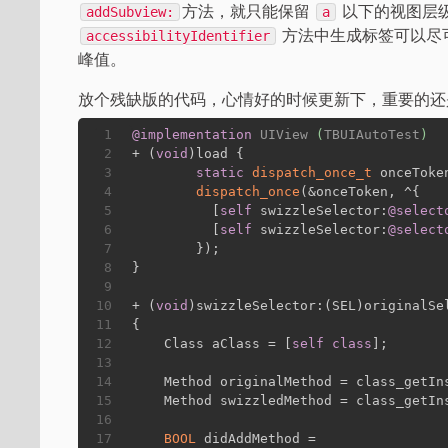
方法，就只能保留
以下的视图层
addSubview:
a
方法中生成标签可以尽可能
accessibilityIdentifier
峰值。
放个残缺版的代码，心情好的时候更新下，重要的还
1
@implementation
UIView
 (
TBUIAutoTest
)
2
+ (
void
)load {
3
static
dispatch_once_t
 onceToke
4
dispatch_once
(&onceToken, ^{
5
	  [
self
 swizzleSelector:
@select
6
	  [
self
 swizzleSelector:
@select
7
	});
8
}
9
10
+ (
void
)swizzleSelector:(SEL)originalSe
11
{
12
    Class aClass = [
self
class
];
13
14
    Method originalMethod = class_getIn
15
    Method swizzledMethod = class_getIn
16
17
BOOL
 didAddMethod =