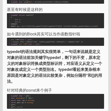
2
typedef
char
 Line[
81
];
//表示使用Line代表具有81个元素的char类型数组。
甚至有时候是这样的
1
typedef
struct
tagPOINT
2
{
3
int
 x;
4
int
 y;
5
}POINT;
6
POINT p1;
//在C++中即使不用typedef也可直接中tagPOINT声明变量，但在旧的C中就需要typedef来省略struct关键字
如今遇到的Block其实可以当作函数指针啦
1
int
 (*PF)(
int
 *, 
int
);
2
//也就是说，PF是一个函数指针“变量”。当使用typedef声明后，则PF就成为了一个函数指针“类型”，即：
3
typedef
int
(*PF)
(
int
 *, 
int
)
;
typedef的语法规则其实很简单，一句话来说就是定义
对象的语法前加关键字typedef，剩下的不变，原本定
义的对象标识符换成类型标识符，对应语义从定义一个
对象改成定义一个类型别名。typedef看起来复杂根本
原因是对象定义的语法比较复杂，例如分隔符*和[]的用
法。
针对经典的const来个例子
1
typedef
char
 * pStr;
2
char
string
[
4
] = 
"abc"
;
3
const
char
 *p1 = 
string
;
4
const
 pStr p2 = 
string
;
5
p1++;
6
p2++;
//error