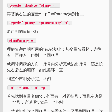
typedef double(*pFuny)();
再替换右边的变量e，pFunParamy为别名二
typedef pFuny (*pFunParamy)[9];
原声明的最简化版：
pFunParamy e;
理解复杂声明可用的“右左法则”：从变量名看起，先往
右，再往左，碰到一个圆括号
就调转阅读的方向；括号内分析完就跳出括号，还是按
先右后左的顺序，如此循环，直
到整个声明分析完。举例：
int (*func)(int *p);
首先找到变量名func，外面有一对圆括号，而且左边是
一个*号，这说明func是一个指针
；然后跳出这个圆括号，先看右边，又遇到圆括号，这