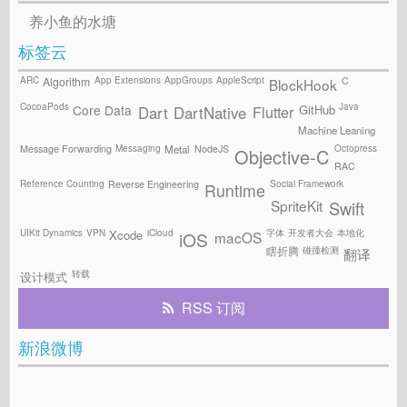
养小鱼的水塘
标签云
ARC
App Extensions
AppGroups
AppleScript
C
Algorithm
BlockHook
CocoaPods
Java
GitHub
Core Data
Flutter
Dart
DartNative
Machine Leaning
Messaging
Octopress
Message Forwarding
NodeJS
Metal
Objective-C
RAC
Reference Counting
Social Framework
Reverse Engineering
Runtime
SpriteKit
Swift
UIKit Dynamics
VPN
iCloud
字体
开发者大会
本地化
Xcode
macOS
iOS
碰撞检测
瞎折腾
翻译
转载
设计模式
RSS 订阅
新浪微博