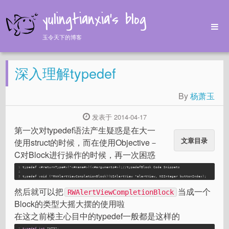
yulingtianxia's blog
玉令天下的博客
Home
深入理解typedef
Archives
Tags
By
杨萧玉
About
发表于 2014-04-17
第一次对typedef语法产生疑惑是在大一
文章目录
使用struct的时候，而在使用Objective－
C对Block进行操作的时候，再一次困惑
1
typedef <#returnType#>(^<#name#>)(<#arguments#>);//typedefBlock 
Code
Snippets
2
3
typedef void (^
RWAlertViewCompletionBlock
)(
UIAlertView
 *alertView, 
NSInteger
 buttonIndex);
然后就可以把
当成一个
RWAlertViewCompletionBlock
Block的类型大摇大摆的使用啦
在这之前楼主心目中的typedef一般都是这样的
1
typedef
int
 INT32;