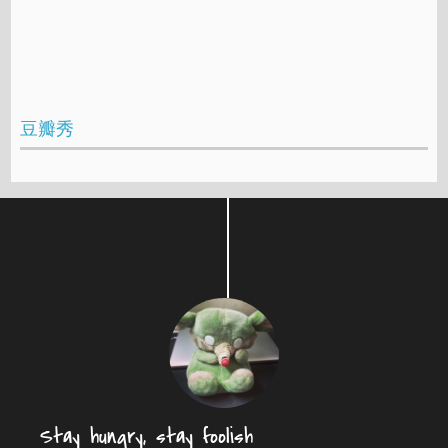
豆瓣秀
Stay hungry, stay foolish