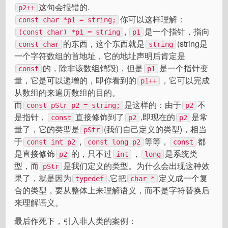
这句会报错的.
p2++
你可以这样理解：
const char *p1 = string;
,
是一个指针，指向
(const char) *p1 = string
p1
的东西，这个东西就是
(string是
const char
string
一个字符数组的首地址，它的地址声明后肯定是
的，除非该数组销毁)，但是
是一个指针变
const
p1
量，它是可以递增的，即你看到的
，它可以完成
p1++
从数组的来遍历数组的目的。
而
是这样的：由于
不
const pStr p2 = string;
p2
是指针，
直接修饰到了
,即现在的
是常
const
p2
p2
量了，它的类型是
(我们自己定义的类型)，相当
pStr
于
,
等等，
都
const int p2
const long p2
const
是直接修饰
的，只不过
，
是系统类
p2
int
long
型，而
是我们定义的类型。为什么会出现这种效
pStr
果了，就是因为
,它把
定义成一个复
typedef
char *
合的类型，要从整体上来理解语义，而不是字符替换后
来理解语义。
最后作死下，引入非人类的案例：