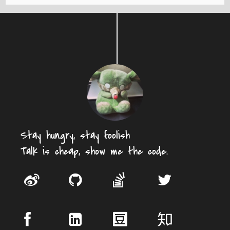
Stay hungry, stay foolish
Talk is cheap, show me the code.