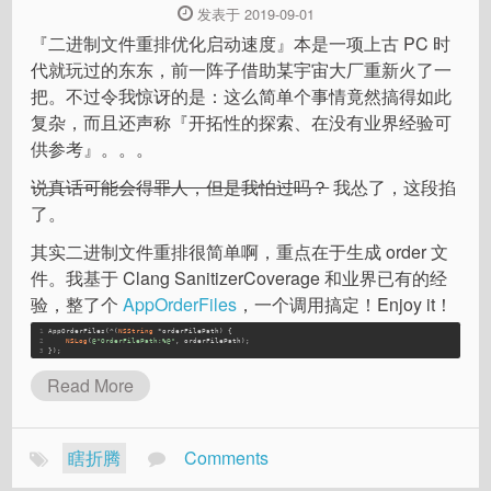
发表于 2019-09-01
『二进制文件重排优化启动速度』本是一项上古 PC 时
代就玩过的东东，前一阵子借助某宇宙大厂重新火了一
把。不过令我惊讶的是：这么简单个事情竟然搞得如此
复杂，而且还声称『开拓性的探索、在没有业界经验可
供参考』。。。
说真话可能会得罪人，但是我怕过吗？
我怂了，这段掐
了。
其实二进制文件重排很简单啊，重点在于生成 order 文
件。我基于 Clang SanitizerCoverage 和业界已有的经
验，整了个
AppOrderFiles
，一个调用搞定！Enjoy it！
1
AppOrderFiles(^(
NSString
 *orderFilePath) {
2
NSLog
(
@"OrderFilePath:%@"
, orderFilePath);
3
});
Read More
瞎折腾
Comments