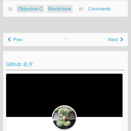
Objective-C
BlockHook
Comments
…
Prev
Next
Github 名片