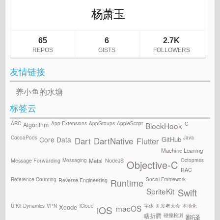
友情链接
养小鱼的水塘
标签云
ARC
App Extensions
AppGroups
AppleScript
C
Algorithm
BlockHook
CocoaPods
Java
GitHub
Core Data
Flutter
Dart
DartNative
Machine Leaning
Messaging
Octopress
Message Forwarding
NodeJS
Metal
Objective-C
RAC
Reference Counting
Social Framework
Reverse Engineering
Runtime
SpriteKit
Swift
UIKit Dynamics
VPN
iCloud
字体
开发者大会
本地化
Xcode
macOS
iOS
碰撞检测
瞎折腾
翻译