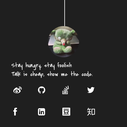
Stay hungry, stay foolish
Talk is cheap, show me the code.