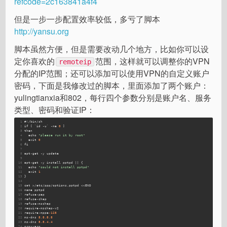
refcode=2c163841a4f4
但是一步一步配置效率较低，多亏了脚本
http://yansu.org
脚本虽然方便，但是需要改动几个地方，比如你可以设
定你喜欢的
范围，这样就可以调整你的VPN
remoteip
分配的IP范围；还可以添加可以使用VPN的自定义账户
密码，下面是我修改过的脚本，里面添加了两个账户：
yulingtianxia和802，每行四个参数分别是账户名、服务
类型、密码和验证IP：
1
#!/bin/sh
2
if [ `id -u` -ne 
0
 ] 
3
then
4
  echo 
"please run it by root"
5
  exit 
0
6
fi
7
8
apt-get -y update
9
10
apt-get -y install pptpd || {
11
  echo 
"could not install pptpd"
12
  exit 
1
13
}
14
15
cat >/etc/ppp/options.pptpd <<END
16
name pptpd
17
refuse-pap
18
refuse-chap
19
refuse-mschap
20
require-mschap-v2
21
require-mppe
-128
22
ms-dns 
8.8
.8
.8
23
ms-dns 
8.8
.4
.4
24
proxyarp