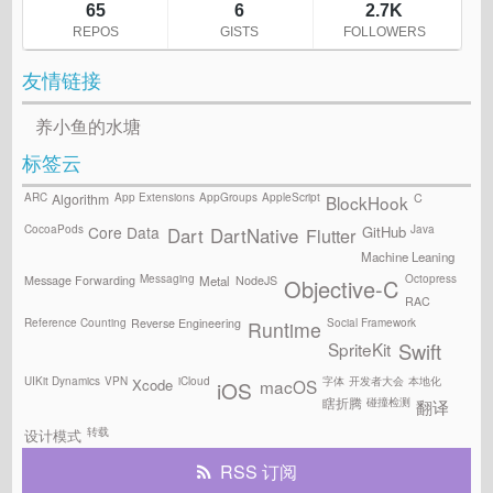
友情链接
养小鱼的水塘
标签云
ARC
App Extensions
AppGroups
AppleScript
C
Algorithm
BlockHook
CocoaPods
Java
GitHub
Core Data
Flutter
Dart
DartNative
Machine Leaning
Messaging
Octopress
Message Forwarding
NodeJS
Metal
Objective-C
RAC
Reference Counting
Social Framework
Reverse Engineering
Runtime
SpriteKit
Swift
UIKit Dynamics
VPN
iCloud
字体
开发者大会
本地化
Xcode
macOS
iOS
碰撞检测
瞎折腾
翻译
转载
设计模式
RSS 订阅