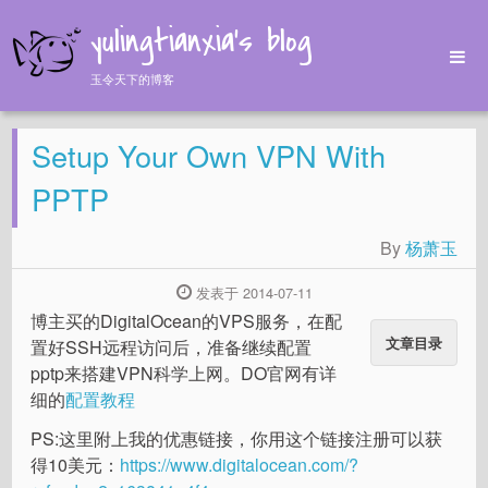
yulingtianxia's blog
玉令天下的博客
Home
Setup Your Own VPN With
Archives
Tags
PPTP
About
By
杨萧玉
发表于 2014-07-11
博主买的DigitalOcean的VPS服务，在配
文章目录
置好SSH远程访问后，准备继续配置
pptp来搭建VPN科学上网。DO官网有详
细的
配置教程
PS:这里附上我的优惠链接，你用这个链接注册可以获
得10美元：
https://www.digitalocean.com/?