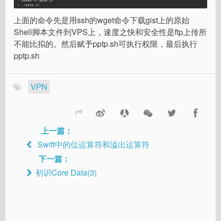
2
chmod +
x
 pptp.
sh
3
./pptp.
sh
上面的命令先是用ssh的wget命令下载gist上的原始
Shell脚本文件到VPS上，速度之快和安全性是ftp上传所
不能比拟的。然后赋予pptp.sh可执行权限，最后执行
pptp.sh
VPN
上一篇：
Swift中的位运算符和溢出运算符
下一篇：
初识Core Data(3)