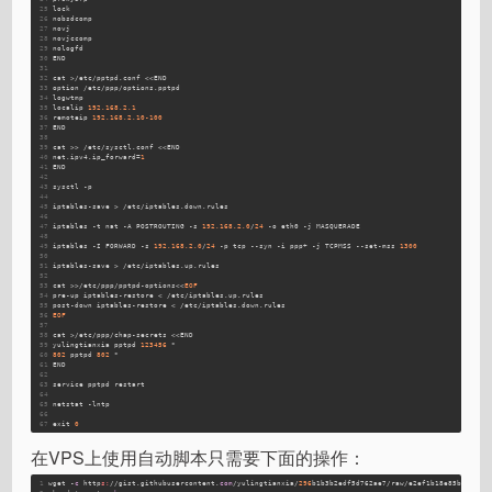
25
lock
26
nobsdcomp 
27
novj
28
novjccomp
29
nologfd
30
END
31
32
cat >/etc/pptpd.conf <<END
33
option /etc/ppp/options.pptpd
34
logwtmp
35
localip 
192.168
.2
.1
36
remoteip 
192.168
.2
.10
-100
37
END
38
39
cat >> /etc/sysctl.conf <<END
40
net.ipv4.ip_forward=
1
41
END
42
43
sysctl -p
44
45
iptables-save > /etc/iptables.down.rules
46
47
iptables -t nat -A POSTROUTING -s 
192.168
.2
.0
/
24
 -o eth0 -j MASQUERADE
48
49
iptables -I FORWARD -s 
192.168
.2
.0
/
24
 -p tcp --syn -i ppp+ -j TCPMSS --set-mss 
1300
50
51
iptables-save > /etc/iptables.up.rules
52
53
cat >>/etc/ppp/pptpd-options<<
EOF
54
pre-up iptables-restore < /etc/iptables.up.rules
55
post-down iptables-restore < /etc/iptables.down.rules
56
EOF
57
58
cat >/etc/ppp/chap-secrets <<END
59
yulingtianxia pptpd 
123456
 *
60
802
 pptpd 
802
 *
61
END
62
63
service pptpd restart
64
65
netstat -lntp
66
67
exit 
0
在VPS上使用自动脚本只需要下面的操作：
1
wget -
c
 http
s:
//gist.githubusercontent.
com
/yulingtianxia/
296
b1b3b2edf5d762ae7/raw/e2ef1b18e85b393d22