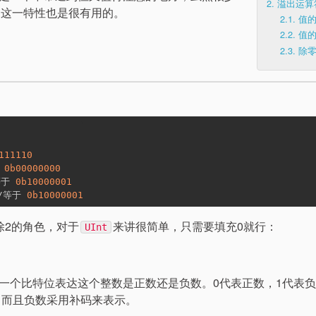
2.
溢出运算
出的这一特性也是很有用的。
2.1.
值
2.2.
值
2.3.
除
111110
 
0b00000000
等于 
0b10000001
//等于 
0b10000001
除2的角色，对于
来讲很简单，只需要填充0就行：
UInt
一个比特位表达这个整数是正数还是负数。0代表正数，1代表
，而且负数采用补码来表示。