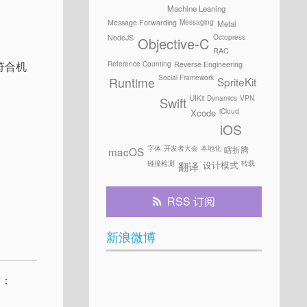
Machine Leaning
Messaging
Message Forwarding
Metal
Octopress
NodeJS
Objective-C
RAC
符合机
Reference Counting
Reverse Engineering
Social Framework
SpriteKit
Runtime
UIKit Dynamics
VPN
Swift
iCloud
Xcode
iOS
字体
开发者大会
本地化
瞎折腾
macOS
碰撞检测
转载
设计模式
翻译
RSS 订阅
新浪微博
作：