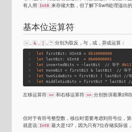
有人用
来存储大数，但了解下Swift处理溢
Int8
基本位运算符
,
,
,
分别为取反，与，或，异或运算：
~
&
|
^
1
let
 firstBit: UInt8 = 
0b10000000
2
let
 lastBit: UInt8  = 
0b00000001
3
let
 invertedBits = ~lastBit  // 等于 
0b11
4
let
 noneBit = firstBit & lastBit  // 等于
5
let
 twoSideBits = firstBit | lastBit //
6
let
 middleSixBits = firstBit ^ lastBit 
左移运算符
和右移运算符
分别扮演着乘2和
<<
>>
但对于有符号整型数，移位时需要考虑到符号位，第
就是说
最大是127，因为只有7位存储实际值
Int8