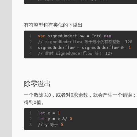
有符整型也有类似的下溢出
1
var
 signedUnderflow = Int8.
min
2
// signedUnderflow 等于最小的有符整数 -128
3
signedUnderflow = signedUnderflow &- 
1
4
// 此时 signedUnderflow 等于 127
除零溢出
一个数除以0，或者对0求余数，就会产生一个错误
得到0值。
1
let
x
 = 
1
2
let
y
 = x &/ 
0
3
// y 等于 
0