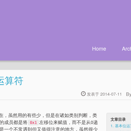
Home
Arc
运算符
B
发表于 2014-07-11
语言中都存在，虽然用的有些少，但是在诸如类别判断，类
文章目录
的成员都是将
左移位来赋值，而不是从0递
0x1
1.
基本位运
是一个不常遇到但又值得注意的地方，虽然很少