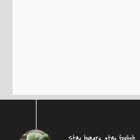
Stay hungry, stay foolish