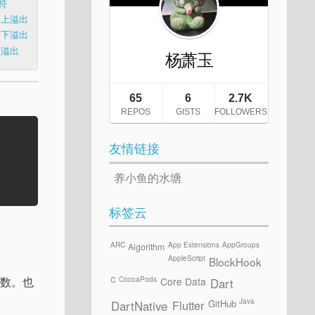
符
的上溢出
的下溢出
零溢出
友情链接
养小鱼的水塘
标签云
ARC
App Extensions
AppGroups
Algorithm
AppleScript
BlockHook
负数。也
CocoaPods
C
Core Data
Dart
Java
GitHub
Flutter
DartNative