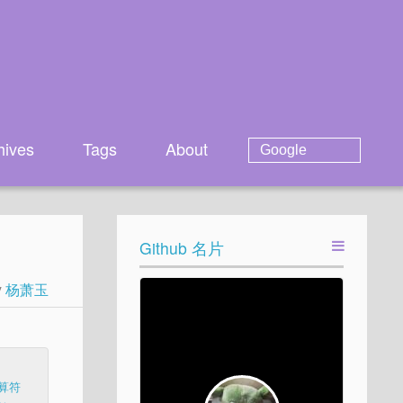
hives
Tags
About
Github 名片
y
杨萧玉
算符