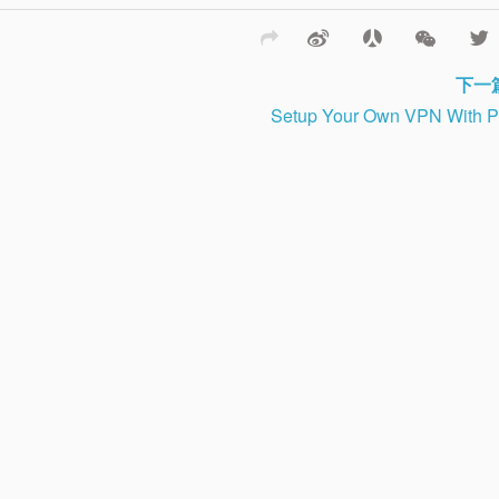
下一
Setup Your Own VPN With