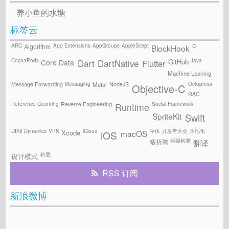
养小鱼的水塘
标签云
ARC
App Extensions
AppGroups
AppleScript
C
Algorithm
BlockHook
CocoaPods
Java
GitHub
Core Data
Flutter
Dart
DartNative
Machine Leaning
Messaging
Octopress
Message Forwarding
NodeJS
Metal
Objective-C
RAC
Reference Counting
Social Framework
Reverse Engineering
Runtime
SpriteKit
Swift
UIKit Dynamics
VPN
iCloud
字体
开发者大会
本地化
Xcode
macOS
iOS
碰撞检测
瞎折腾
翻译
转载
设计模式
RSS 订阅
新浪微博