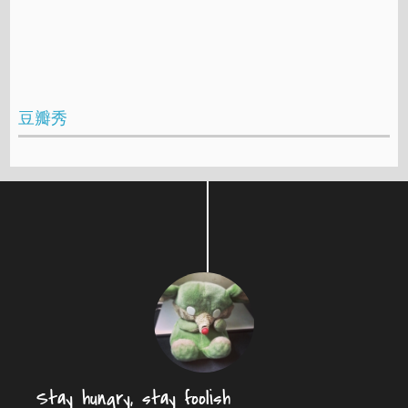
豆瓣秀
Stay hungry, stay foolish