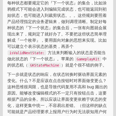
每种状态都要规定它的『下一个状态』的集合，比如涂
鸦模式下可能会进入到编辑完成状态，也可能返回到初
始状态，也可能进入到裁剪状态。。。这些规则要照着
产品经理指定的业务逻辑来，做到调理清晰。制定好每
种状态的『下一个状态』的集合后，一张有向图就会展
现出来了，规则定了就好办了。不要把这些状态简单理
解成『一个枚举』，要用面向对象的思想来实现。比如
可以建立个表示状态的基类，再弄个
方法来判断输入的状态是否能当
isValidNextState:
做此状态的『下一个状态』。苹果的
中
GameplayKit
的状态机（
）就是个很不错的例子。
GKStateMachine
下一步就是状态的响应，在状态转换时驱动界面元素的
变化。什么？不是应该在点击按钮时对界面做变更么？
这种思维很局限，也是导致代码复用不高和 bug 频出的
原因。能够改变编辑模式的不一定只有按钮点击，这要
根据产品的业务。所以应该让界面变更依赖于状态的变
化，这样更集中统一，不容易出差错。（但这样的缺点
可能就是产品经理要求上报用户行为时无法获知用户何