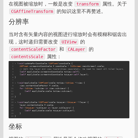
在视图被缩放时，一般是改变
属性。关于
transform
的知识这里不再赘述。
CGAffineTransform
分辨率
当对含有矢量内容的视图进行缩放时会有模糊和锯齿出
现，这时递归需要改变
的
UIView
和
的
contentScaleFactor
CALayer
属性：
contentsScale
1
- (
void
)updateForZoomScale:(
CGFloat
)zoomScale {
2
CGFloat
 screenAndZoomScale = zoomScale * [
UIScreen
 mainScreen].scale;
3
// Walk the layer and view hierarchies separately. We need to reach all tiled layers.
4
    [
self
 applyScale:screenAndZoomScale toView:
self
];
5
    [
self
 applyScale:screenAndZoomScale toLayer:
self
.layer];
6
}
7
8
- (
void
)applyScale:(
CGFloat
)scale toView:(
UIView
 *)view {
9
    view.contentScaleFactor = scale;
10
for
 (
UIView
 *subview 
in
 view.subviews) {
11
        [
self
 applyScale:scale toView:subview];
12
    }
13
}
14
15
- (
void
)applyScale:(
CGFloat
)scale toLayer:(
CALayer
 *)layer {
16
    layer.contentsScale = scale;
17
for
 (
CALayer
 *sublayer 
in
 layer.sublayers) {
18
        [
self
 applyScale:scale toLayer:sublayer];
19
    }
20
}
坐标