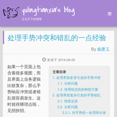
yulingtianxia's blog
玉令天下的博客
Home
处理手势冲突和错乱的一点经验
Archives
Tags
By
杨萧玉
About
发表于 2016-08-29
如果一个页面上包
文章目录
含着很多视图，而
1.
处理界面多变引发的手势冲突
且界面上业务逻辑
1.1.
分析问题
比较复杂，那么手
1.2.
使用状态机的构想方案
势响应冲突或者错
2.
处理界面复杂引发的手势错乱
乱很容易发生。这
2.1.
情景还原
时就得猥琐点啦，
2.2.
分析问题
见招拆招。
2.2.1.
对手势统一处理和分发