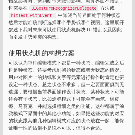
错乱必将对手势判断带来致命影响。就算界面不错乱，
也需要在
方法或
UIGestureRecognizerDelegate
中知晓当前界面处于何种状态，
hitTest:withEvent:
然后才能准确判断选择哪个手势或哪个视图。这里展开
叙述下我对未来可以使用状态机解决 UI 错乱以及因此
而引发手势冲突的构想。
使用状态机的构想方案
可以认为每种编辑模式下都是一种状态，编辑完成之后
也是种状态。还要考虑到初始状态或者无状态的情况。
用户对图片上的贴纸和文字等元素进行操作时肯定也要
设定一种状态。总之状态不求多，但一定要面面俱到无
遗漏，要根据当前界面操作设计状态。某种状态下可能
还会有子状态，比如涂鸦模式下可能会有画笔、橡皮
擦、马赛克，并能选择粗细之类的功能。这些都属于涂
鸦模式下界面中的其他小功能，如果把这些功能的对应
的状态跟其他几种编辑模式对应的状态放在一起，能保
证唯一性的话倒不是说不可以，但很不合适。