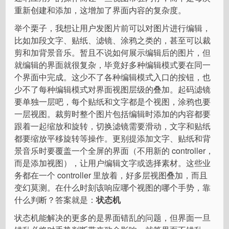
重新创建和添加，这增加了界面内容的复杂度。
举个栗子，我想让用户发图片前可以对图片进行编辑，
比如加段文字、贴纸、滤镜、涂鸦之类的，甚至可以裁
剪和加背景音乐。暂且不说如何展示编辑后的图片，但
就编辑的界面就很复杂，毕竟好多种编辑模式要在同一
个界面中完成。这少不了各种编辑模式入口的按钮，也
少不了每种编辑模式对界面视图层级的叠加。起码滤镜
要单独一层吧，每个贴纸和文字都是个视图，涂鸦也要
一层视图。裁剪时整个图片包括编辑时添加的内容都要
跟着一起缩放和旋转，切换滤镜需要滑动，文字和贴纸
都要缩放平移旋转等操作。更别提添加文字、贴纸和背
景音乐时要覆盖一个全屏的界面（不用新的 controller，
而是添加视图），让用户编辑文字或选择素材。这些业
务都在一个 controller 里放着，好多层视图叠加，而且
变幻莫测。在什么时刻该响应哪个视图的哪个手势，靠
什么判断？答案就是：
状态机
状态机能解决的更多的是界面错乱的问题，但界面一旦