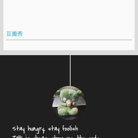
豆瓣秀
Stay hungry, stay foolish