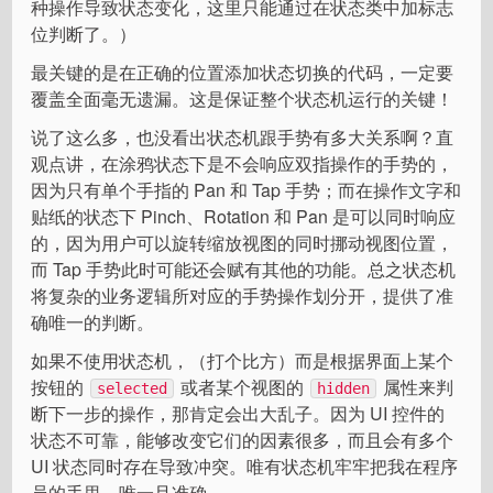
种操作导致状态变化，这里只能通过在状态类中加标志
位判断了。）
最关键的是在正确的位置添加状态切换的代码，一定要
覆盖全面毫无遗漏。这是保证整个状态机运行的关键！
说了这么多，也没看出状态机跟手势有多大关系啊？直
观点讲，在涂鸦状态下是不会响应双指操作的手势的，
因为只有单个手指的 Pan 和 Tap 手势；而在操作文字和
贴纸的状态下 Pinch、Rotation 和 Pan 是可以同时响应
的，因为用户可以旋转缩放视图的同时挪动视图位置，
而 Tap 手势此时可能还会赋有其他的功能。总之状态机
将复杂的业务逻辑所对应的手势操作划分开，提供了准
确唯一的判断。
如果不使用状态机，（打个比方）而是根据界面上某个
按钮的
或者某个视图的
属性来判
selected
hidden
断下一步的操作，那肯定会出大乱子。因为 UI 控件的
状态不可靠，能够改变它们的因素很多，而且会有多个
UI 状态同时存在导致冲突。唯有状态机牢牢把我在程序
员的手里，唯一且准确。