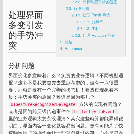
2.2.2.
计算响应手势的视图
2.3.
解决问题
处理界面
2.3.1.
处理 Pinch 手势
多变引发
2.3.1.1.
分辨率
2.3.1.2.
坐标
的手势冲
2.3.2.
处理 Rotation 手势
突
3.
总结
4.
Reference
分析问题
界面变化多意味着什么？负责的业务逻辑？不同机型适
配？这都不是我要首先去重点考虑的，但有一点很重
要，那就是要有一个完善的状态机！要透过现象看本
质：手势冲突的原因？难道是因为那几个
方法的实现有问题？
UIGestureRecognizerDelegate
或者是因为跨层级传递事件在
hitTest:withEvent:
里的业务逻辑太复杂没理清？其实这些就算都能弄得很
明白，界面内容一变化就容易出问题。更有可能为了快
速响应用户的操作而让一些视图常驻内存，而不是每次