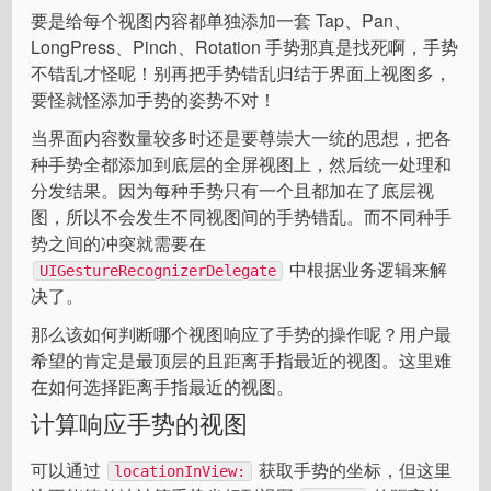
要是给每个视图内容都单独添加一套 Tap、Pan、
LongPress、Pinch、Rotation 手势那真是找死啊，手势
不错乱才怪呢！别再把手势错乱归结于界面上视图多，
要怪就怪添加手势的姿势不对！
当界面内容数量较多时还是要尊崇大一统的思想，把各
种手势全都添加到底层的全屏视图上，然后统一处理和
分发结果。因为每种手势只有一个且都加在了底层视
图，所以不会发生不同视图间的手势错乱。而不同种手
势之间的冲突就需要在
中根据业务逻辑来解
UIGestureRecognizerDelegate
决了。
那么该如何判断哪个视图响应了手势的操作呢？用户最
希望的肯定是最顶层的且距离手指最近的视图。这里难
在如何选择距离手指最近的视图。
计算响应手势的视图
可以通过
获取手势的坐标，但这里
locationInView: