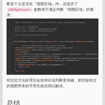
断某个点是否在『视图区域』内，还提供了
参数用于满足判断『周围区域』的要
UIEdgeInsets
求：
1
/**
2
 *  判断某个点是否在视图区域内，针对 transform 做了转换计算，并提供 UIEdgeInsets 缩放区域的参数
3
 *
4
 *  @param point  要判断的点坐标
5
 *  @param view   传入的视图，一定要与本视图处于同一视图树中
6
 *  @param insets UIEdgeInsets参数可以调整判断的边界
7
 *
8
 *  @return BOOL类型，返回点坐标是否位于视图内
9
 */
10
11
- (
BOOL
)checkPoint:(
CGPoint
) point inView:(
UIView
 *)view withInsets:(
UIEdgeInsets
)insets
12
{
13
// 将点坐标转化为视图内坐标系的点，消除 transform 带来的影响
14
CGPoint
 convertedPoint = [
self
 convertPoint:point toView:view];
15
CGAffineTransform
 viewTransform = view.transform;
16
// 计算视图缩放比例
17
CGFloat
 scale = sqrt(viewTransform.a * viewTransform.a + viewTransform.c * viewTransform.c);
18
// 将 UIEdgeInsets 除以缩放比例，以便得到真实的『周围区域』
19
UIEdgeInsets
 scaledInsets = (
UIEdgeInsets
){insets.top/scale,insets.left/scale,insets.bottom/sca
20
CGRect
 resultRect = 
UIEdgeInsetsInsetRect
(view.bounds, scaledInsets);
21
// 判断给定坐标点是否在区域内
22
if
 (
CGRectContainsPoint
(resultRect, convertedPoint)) {
23
return
YES
;
24
    }
25
return
NO
;
26
}
经过此方法处理后会使得区域判断更准确，那些旋转过
的视图带来的手势失效也得以解决。
总结