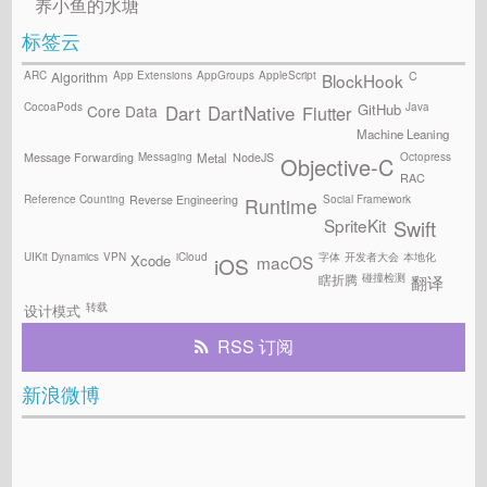
养小鱼的水塘
标签云
ARC
App Extensions
AppGroups
AppleScript
C
Algorithm
BlockHook
CocoaPods
Java
GitHub
Core Data
Flutter
Dart
DartNative
Machine Leaning
Messaging
Octopress
Message Forwarding
NodeJS
Metal
Objective-C
RAC
Reference Counting
Social Framework
Reverse Engineering
Runtime
SpriteKit
Swift
UIKit Dynamics
VPN
iCloud
字体
开发者大会
本地化
Xcode
macOS
iOS
碰撞检测
瞎折腾
翻译
转载
设计模式
RSS 订阅
新浪微博