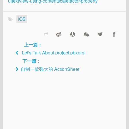
uitextview-using-contentscalefactor-property
iOS
上一篇：
Let's Talk About project.pbxproj
下一篇：
自制一款强大的 ActionSheet