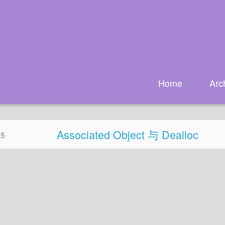
Home
Arc
Associated Object 与 Dealloc
15