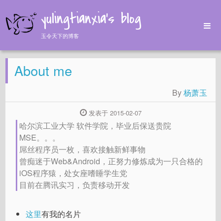
yulingtianxia's blog
玉令天下的博客
Home
About me
Archives
Tags
By
杨萧玉
About
发表于 2015-02-07
哈尔滨工业大学 软件学院，毕业后保送贵院
MSE。。。
屌丝程序员一枚，喜欢接触新鲜事物
曾痴迷于Web&Android，正努力修炼成为一只合格的
iOS程序猿，处女座嗜睡学生党
目前在腾讯实习，负责移动开发
这里
有我的名片