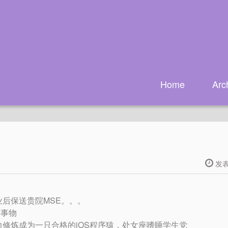
Home
Arc
发表
业后保送贵院MSE。。。
鲜事物
正努力修炼成为一只合格的iOS程序猿，处女座嗜睡学生党