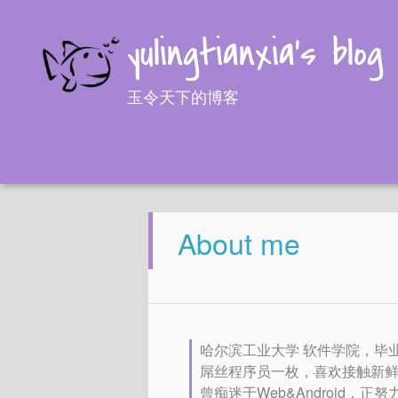
yulingtianxia's blog
玉令天下的博客
About me
哈尔滨工业大学 软件学院，毕
屌丝程序员一枚，喜欢接触新
曾痴迷于Web&Android，