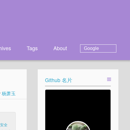
hives
Tags
About
Github 名片
y
杨萧玉
与安全