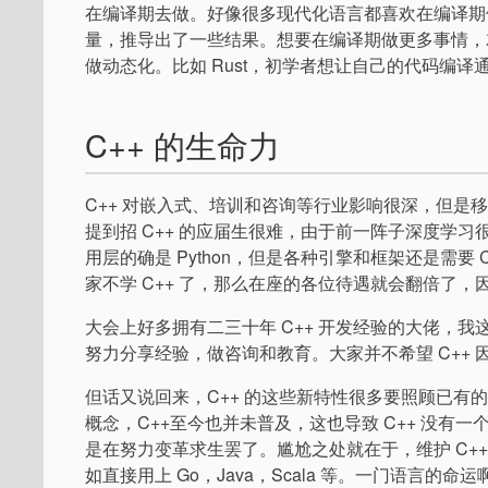
在编译期去做。好像很多现代化语言都喜欢在编译期
量，推导出了一些结果。想要在编译期做更多事情，
做动态化。比如 Rust，初学者想让自己的代码编译
C++ 的生命力
C++ 对嵌入式、培训和咨询等行业影响很深，但是移动
提到招 C++ 的应届生很难，由于前一阵子深度学习很
用层的确是 Python，但是各种引擎和框架还是需要
家不学 C++ 了，那么在座的各位待遇就会翻倍了，
大会上好多拥有二三十年 C++ 开发经验的大佬，我
努力分享经验，做咨询和教育。大家并不希望 C++ 
但话又说回来，C++ 的这些新特性很多要照顾已有的
概念，C++至今也并未普及，这也导致 C++ 没有
是在努力变革求生罢了。尴尬之处就在于，维护 C+
如直接用上 Go，Java，Scala 等。一门语言