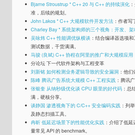
Bjarne Stroustrup * C++ 20 与 C++ 的持续演化
：
准，后续的规划。
John Lakos * C++ 大规模软件开发方法
：作者写
Charley Bay * 系统架构师的三个视角：开发
吴咏炜 C++ 性能调优纵横谈
：结合编译器选项和
测试数据，干货满满。
马骏 (良斌) C++ 协程在阿里的推广和大规模应用
分论坛 下一代软件架构与工程变革
刘新铭 如何检测业务逻辑导致的安全漏洞
：他们做
陈峰 腾讯广告系统大规模 C++ 工程实践
：腾讯
张银奎 从纳秒级优化谈 CPU 眼里的好代码
：总
满，硬核分享。
谈静国 渗透视角下的 C/C++ 安全编码实践
：列
及静态扫描工具。
冉昕 低延迟场景下的性能优化实践
：介绍了低延
量常见 API 的 benchmark。