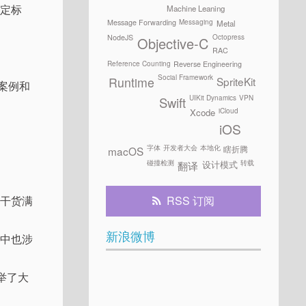
制定标
Machine Leaning
Messaging
Message Forwarding
Metal
Octopress
NodeJS
Objective-C
RAC
Reference Counting
Reverse Engineering
Social Framework
SpriteKit
Runtime
案例和
UIKit Dynamics
VPN
Swift
iCloud
Xcode
iOS
字体
开发者大会
本地化
瞎折腾
macOS
碰撞检测
转载
设计模式
翻译
RSS 订阅
，干货满
新浪微博
其中也涉
举了大