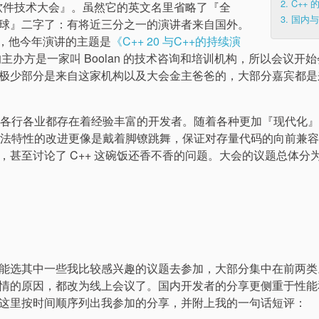
2.
C++
统软件技术大会』。虽然它的英文名里省略了『全
3.
国内
球』二字了：有将近三分之一的演讲者来自国外。
trup，他今年演讲的主题是
《C++ 20 与C++的持续演
办方是一家叫 Boolan 的技术咨询和培训机构，所以会议开
极少部分是来自这家机构以及大会金主爸爸的，大部分嘉宾都是
，在各行各业都存在着经验丰富的开发者。随着各种更加『现代化
增语法特性的改进更像是戴着脚镣跳舞，保证对存量代码的向前兼
甚至讨论了 C++ 这碗饭还香不香的问题。大会的议题总体分
能选其中一些我比较感兴趣的议题去参加，大部分集中在前两类
情的原因，都改为线上会议了。国内开发者的分享更侧重于性能
这里按时间顺序列出我参加的分享，并附上我的一句话短评：