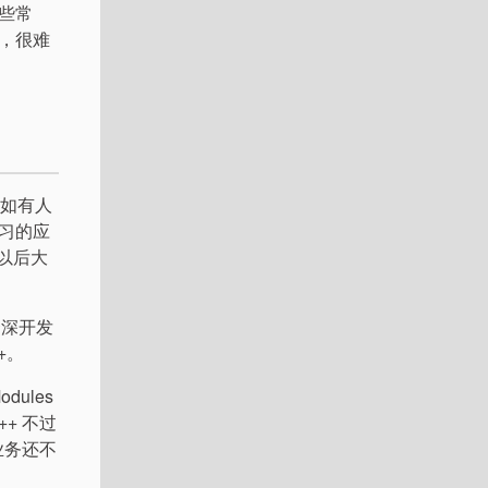
些常
，很难
比如有人
学习的应
是以后大
资深开发
+。
ules
+ 不过
业务还不