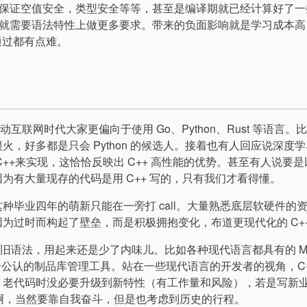
保证空值安全，类型安全等等，甚至是编译期就已经计算好了一
就需要语法特性上做更多要求。带来的负面影响就是学习成本高
通过都有点难。
互联网时代大家更偏向于使用 Go、Python、Rust 等语言。
火，好多都是只会 Python 的候选人。接着也有人回应说深度
 C++来实现，这恰恰反映出 C++ 高性能的优势。甚至有人说要
因为有大量现存的代码是用 C++ 写的，只有我们才看得懂。
这种毕业四年的萌新只能在一旁打 call。大量熟悉底层软硬件的
因为过时而构起了壁垒，而是积极拥抱变化，布道更现代化的 C+
旧语法，用起来还是少了内味儿。比如各种现代语言都具有的 Mod
一个公认的制品库管理工具。站在一些现代语言的开发者的视角，C+
+ 老代码时没必要升级到新特性（有工作量和风险），若是写新
的命运啊，当然要靠自我奋斗，但是也考虑到历史的行程。