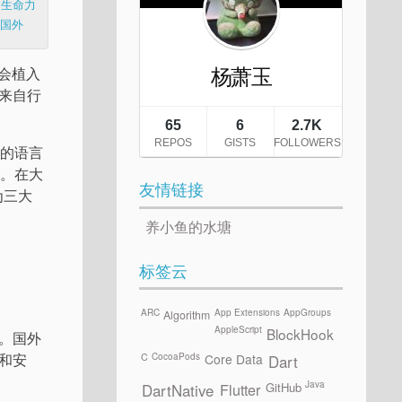
 的生命力
与国外
始会植入
来自行
』的语言
容。在大
友情链接
为三大
养小鱼的水塘
标签云
ARC
App Extensions
AppGroups
Algorithm
AppleScript
BlockHook
。国外
和安
CocoaPods
C
Core Data
Dart
Java
GitHub
Flutter
DartNative