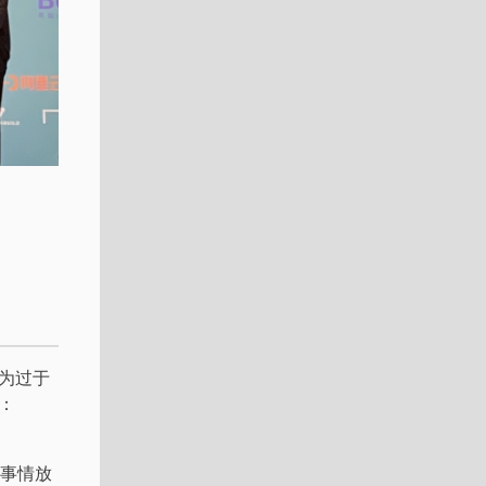
为过于
：
些事情放