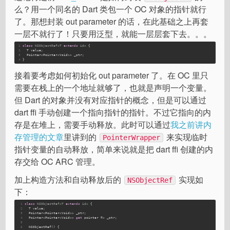
么？用一个同名的 Dart 类包一个 OC 对象的指针就行
了。那想封装 out parameter 的话，在此基础之上再套
一层不就行了！只要用泛型，就能一层层套下去。。。
1
class
NSObjectRef
<
T
extends
id
> 
{
2
  T value;
3
  Pointer<Pointer<Void>> _ptr;
4
}
接着要考虑如何初始化 out parameter 了。在 OC 里只
需要在栈上的一个地址就够了，也就是声明一个变量。
但 Dart 的对象并没有对应指针的概念，但是可以通过
dart ffi 手动创建一个指向指针的指针。不过它指向的内
存是在堆上，需要手动释放。此时可以通过
我之前讲内
存管理的文章
里讲到的
来实现临时
PointerWrapper
指针变量的自动释放，简单来说就是把 dart ffi 创建的内
存交给 OC ARC 管理。
加上构造方法和自动释放后的
实现如
NSObjectRef
下：
1
class
NSObjectRef
<
T
extends
id
> 
{
2
  T value;
3
  Pointer<Pointer<Void>> _ptr;
4
  Pointer<Pointer<Void>> 
get
 pointer => _ptr;
5
6
  NSObjectRef() {