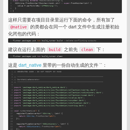
2
class
NSString
extends
NSSubclass
<
String
> 
{
3
  NSString.fromPointer(Pointer<Void> ptr) : 
super
.fromPointer(ptr) {
4
    value = perform(SEL(
'UTF8String'
));
5
  }
6
}
这样只需要在项目目录里运行下面的命令，所有加了
的类都会在同一个 dart 文件中生成注册初始
@native
化闭包的代码：
1
flutter packages pub 
run
 build_runner build 
--delete-conflicting-outputs
建议在运行上面的
之前先
下：
build
clean
1
flutter packages pub 
run
 build_runner clean
这是
dart_native
里带的一份自动生成的文件 ``：
1
// GENERATED CODE - DO NOT MODIFY BY HAND
2
3
// **************************************************************************
4
// DartNativeGenerator
5
// **************************************************************************
6
7
import
'package:dart_native/dart_native.dart'
;
8
import
'package:dart_native/src/ios/foundation/collection/nsarray.dart'
;
9
import
'package:dart_native/src/ios/foundation/collection/nsdictionary.dart'
;
10
import
'package:dart_native/src/ios/foundation/collection/nsset.dart'
;
11
import
'package:dart_native/src/ios/foundation/nsvalue.dart'
;
12
import
'package:dart_native/src/ios/foundation/nsnumber.dart'
;
13
import
'package:dart_native/src/ios/foundation/notification.dart'
;
14
import
'package:dart_native/src/ios/foundation/nsstring.dart'
;
15
16
void
runDartNative
()
{
17
  registerTypeConvertor(
'NSArray'
, (ptr) {
18
return
 NSArray.
fromPointer
(ptr)
;
19
  });
20
21
  registerTypeConvertor(
'NSDictionary'
, (ptr) {
22
return
 NSDictionary.
fromPointer
(ptr)
;
23
  });