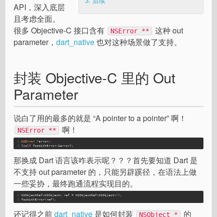
3.
后续
API，深入底层
且考虑全面。
很多 Objective-C 接口含有
这种 out
NSError **
parameter，
dart_native
也对这种场景做了支持。
封装 Objective-C 里的 Out
Parameter
说白了用的最多的就是 “A pointer to a pointer” 啊！
啊！
NSError **
1
NSError
 *error;
2
[
self
 fooWithError:&error];
那换成 Dart 语言该咋表示呢？？？首先要知道 Dart 是
不支持 out parameter 的，只能另辟蹊径，在语法上做
一些妥协，最终跑通流程实现目的。
1
NSObjectRef<NSObject> ref = NSObjectRef<NSObject>();
2
fooWithError(ref);
还记得之前
dart_native
是如何封装
的
NSObject *