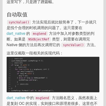
这里写下，只是蹭了蹭篇幅。
自动取值
方法实现后就比较简单了，下一步就只
syncValue()
是找个合理的时机调用的问题了。这只需要在
dart_native
的
方法中加入对参数类型的判
msgSend
断。如果是
类型，则需要在调用完
NSObjectRef
Native 侧的方法后再次调用它的
方法。
syncValue()
这里仅截取一段相关的实现代码：
1
// 省略部分逻辑
2
List<NSObjectRef> outRefArgs = [];
3
// 省略部分逻辑
4
if
 (args != 
null
) {
5
// 省略部分逻辑
6
for
 (
var
 i = 
0
; i < argCount; i++) {
7
var
 arg = args[i];
8
if
 (arg == 
null
) {
9
        arg = nil;
10
      } 
else
if
 (arg 
is
 NSObjectRef) {
11
        outRefArgs.
add
(arg);
12
      }
13
// 省略部分逻辑
14
    }
15
}
16
outRefArgs.forEach((
ref
) => 
ref
.syncValue());
dart_native
中的
方法顾名思义，虽然表面上
msgSend
是复刻 OC 的实现，实则接口和原理差很多。这里也不