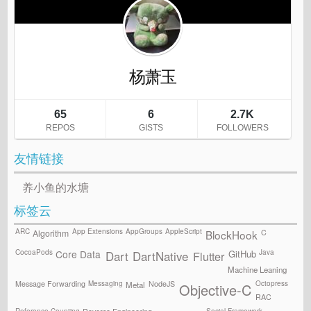
友情链接
养小鱼的水塘
标签云
ARC
App Extensions
AppGroups
AppleScript
C
Algorithm
BlockHook
CocoaPods
Java
GitHub
Core Data
Flutter
Dart
DartNative
Machine Leaning
Messaging
Octopress
Message Forwarding
NodeJS
Metal
Objective-C
RAC
Reference Counting
Social Framework