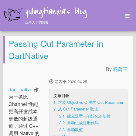
yulingtianxia's blog
玉令天下的博客
Home
Passing Out Parameter in
Archives
Tags
DartNative
About
By
杨萧玉
发表于 2020-04-25
dart_native
作
文章目录
为一条比
1.
封装 Objective-C 里的 Out Parameter
Channel 性能
2.
从 Out Parameter 取值
更高开发成本
2.1.
建立泛型与初始化的映射
更低的超级通
2.2.
自动生成注册代码
道，通过 C++
2.3.
自动取值
调用 Native 的