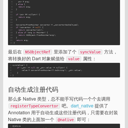
6
    ptr = arg;
7
  } 
else
 {
8
return
 arg;
9
  }
10
11
if
 (ptr == nullptr) {
12
return
 arg;
13
  }
14
15
  ConvertorFromPointer convertor = _convertorCache[type];
16
if
 (convertor != 
null
) {
17
return
 convertor(ptr);
18
  } 
else
if
 (arg 
is
 Pointer) {
19
return
 NSObject.fromPointer(arg);
20
  }
21
return
 arg;
22
}
最后在
里添加了个
方法，
NSObjectRef
syncValue
将转换好的 Dart 对象赋值给
属性：
value
1
syncValue() {
2
if
 (_ptr != 
null
 && _ptr.value != nullptr) {
3
        value = convertFromPointer(T.toString(), _ptr.value);
4
    }
5
}
自动生成注册代码
那么多 Native 类型，总不能手写代码一个个去调用
吧。
dart_native
提供了
registerTypeConvertor
Annotation 用于自动生成这些注册代码，只需要在封装
Native 类的上面加一个
即可：
@native
1
@native