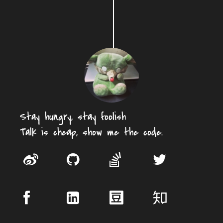
Stay hungry, stay foolish
Talk is cheap, show me the code.