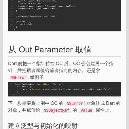
7
    _ptr = allocate<Pointer<Void>>();
8
    _ptr.value = nullptr;
9
    PointerWrapper wrapper = PointerWrapper(_dealloc);
10
    wrapper.value = _ptr.cast<Void>();
11
  }
12
13
  NSObjectRef.fromPointer(
this
._ptr);
14
15
  _dealloc() {
16
    _ptr = 
null
;
17
  }
18
}
从 Out Parameter 取值
Dart 侧把一个指针传给 OC 后，OC 会创建另一个指
针，并把后者赋值给前者指向的内存。还是拿
举例子：
NSError
1
- (
void
)fooWithError:(
out
NSError
 **)error {
2
if
 (error) {
3
        *error = [
NSError
 errorWithDomain:
@"com.dartnative.test"
 code:
-1
 userInfo:
nil
];
4
    }
5
}
下一步是要将上例中 OC 的
对象转成 Dart 的
NSError
对象，并赋值给
的
属性上。
NSObjectRef
value
建立泛型与初始化的映射