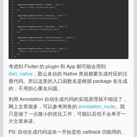
24
25
  registerTypeConvertor(
'NSSet'
, (ptr) {
26
return
 NSSet.
fromPointer
(ptr)
;
27
  });
28
29
  registerTypeConvertor(
'NSValue'
, (ptr) {
30
return
 NSValue.
fromPointer
(ptr)
;
31
  });
32
33
  registerTypeConvertor(
'NSNumber'
, (ptr) {
34
return
 NSNumber.
fromPointer
(ptr)
;
35
  });
36
37
  registerTypeConvertor(
'NSNotification'
, (ptr) {
38
return
 NSNotification.
fromPointer
(ptr)
;
39
  });
40
41
  registerTypeConvertor(
'NSString'
, (ptr) {
42
return
 NSString.
fromPointer
(ptr)
;
43
  });
44
}
考虑到 Flutter 的 plugin 和 App 都可能会用到
dart_native
，那么各自的 Native 类就都要生成对应的注
册代码。所以这里的入口函数名是根据 package 名生成
的，不用担心重名问题。
利用 Annotation 自动生成代码的实现原理就不细说了，
网上文章很多，可以参考闲鱼的
annotation_route
。我
只是做了一点微小的优化工作，可能以后也不会单开一
片文章来讲。
PS: 自动生成代码这块一开始是给 callback 功能用的，