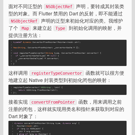
面对不同泛型的
声明，要转成其封装类
NSObjectRef
型的对象。而 Flutter 禁用的 Dart 的反射，即不能通过
声明的泛型来初始化对应的类。我维护
NSObjectRef
了个
来建立起
到初始化调用的映射，并
Map
Type
提供注册方法：
1
typedef
dynamic
 ConvertorFromPointer(Pointer<Void> ptr);
2
3
Map
<
String
, ConvertorFromPointer> _convertorCache = {};
4
5
void
 registerTypeConvertor(
String
 type, ConvertorFromPointer convertor) {
6
if
 (_convertorCache[type] == 
null
) {
7
    _convertorCache[type] = convertor;
8
  }
9
}
这样调用
函数就可以很方便
registerTypeConvertor
地建立起 Native 封装类型到初始化闭包的映射：
1
registerTypeConvertor(
'NSString'
, (ptr) {
2
return
 NSString.fromPointer(ptr);
3
});
接着实现
函数，用来调用之前
convertFromPointer
注册的闭包，这样就实现用类名和指针来获取到对应的
Dart 对象了：
1
dynamic
 convertFromPointer(String type, 
dynamic
 arg) {
2
  Pointer<
Void
> ptr;
3
if
 (arg 
is
 NSObject) {
4
    ptr = arg.pointer;
5
  } 
else
if
 (arg 
is
 Pointer) {