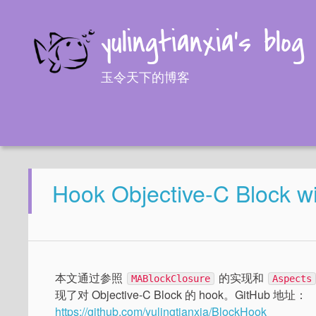
yulingtianxia's blog
玉令天下的博客
Hook Objective-C Block wit
本文通过参照
的实现和
MABlockClosure
Aspects
现了对 Objective-C Block 的 hook。GitHub 地址：
https://github.com/yulingtianxia/BlockHook