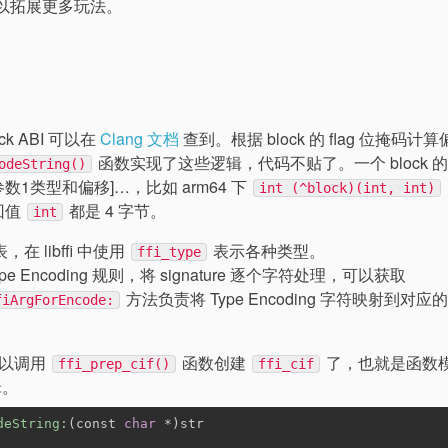
以拓展更多玩法。
ck ABI 可以在
Clang 文档
查到。根据 block 的 flag 位掩码计
函数实现了这些逻辑，代码不贴了。一个 block 
odeString()
参数1类型和偏移]…，比如 arm64 下
int (^block)(int, int)
返回值
都是 4 字节。
int
在 libffi 中使用
表示各种类型。
ffi_type
e Encoding 规则，将 signature 逐个字符处理，可以获取
方法负责将 Type Encoding 字符映射到对应
fiArgForEncode:
可以调用
函数创建
了，也就是函数
ffi_prep_cif()
ffi_cif
辑。
deString:
(const 
char
 *)str