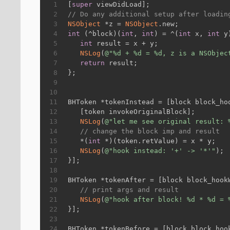
1
[
super
 viewDidLoad];
2
// Do any additional setup after loadin
3
NSObject
 *z = 
NSObject
.new;
4
int
 (^block)(
int
, 
int
) = ^(
int
 x, 
int
 y
5
int
 result = x + y;
6
NSLog
(
@"%d + %d = %d, z is a NSObjec
7
return
 result;
8
};
9
10
11
BHToken *tokenInstead = [block block_ho
12
   [token invokeOriginalBlock];
13
NSLog
(
@"let me see original result: 
14
// change the block imp and result
15
   *(
int
 *)(token.retValue) = x * y;
16
NSLog
(
@"hook instead: '+' -> '*'"
);
17
}];
18
19
BHToken *tokenAfter = [block block_hook
20
// print args and result
21
NSLog
(
@"hook after block! %d * %d = 
22
}];
23
24
BHToken *tokenBefore = [block block_hoo