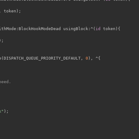
, token);
ithMode:BlockHookModeDead usingBlock:^(
id
 token){
);
e(DISPATCH_QUEUE_PRIORITY_DEFAULT, 
0
), ^{
need.
k"
);