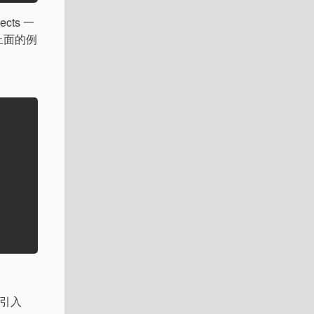
ts 一
看上面的例
中引入