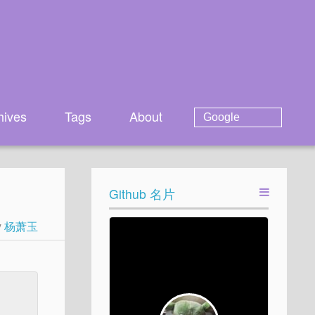
hives
Tags
About
Github 名片
y
杨萧玉