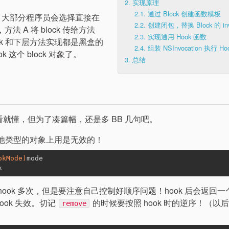
2.
实现原理
2.1.
通过 Block 创建函数模板
况下，大部分程序员会选择直接在
2.2.
创建闭包，替换 Block 的 inv
方法 A 将 block 传给方法
2.3.
实现通用 Hook 函数
ock 和下层方法实现都是黑盒的
2.4.
组装 NSInvocation 执行 H
k 这个 block 对象了。
3.
总结
的人一看就懂，但为了凑篇幅，还是多 BB 几句吧。
在其他类型的对象上用是无效的！
okMode)
mode
k
象 hook 多次，但是要注意自己控制好顺序问题！hook 后会返回一
ook 失效。切记
的时候要按照 hook 时的逆序！（以
remove