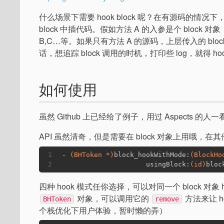
什么场景下需要 hook block 呢？在有源码的情
block 中插代码。假如方法 A 的入参是个 block 对象，
B,C…等。如果只有方法 A 的源码，上层传入的 bl
话，想追踪 block 调用的时机，打印些 log，就得 hoo
如何使用
虽然 Github 上已经给了例子，用过 Aspects 
API 虽然清奇，但是需要在 block 对象上用哦，
1
- 
(BHToken *)
block_hookWithMode:
(BlockHo
2
                     usingBlock:
(id)
bloc
四种 hook 模式任你选择，可以对同一个 block 对
对象，可以调用它的
方法来让 h
BHToken
remove
个栈优化下用户体验，暂时懒的弄）