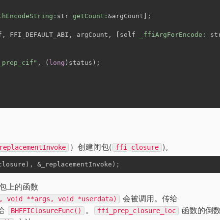
thEncodeString:
str 
getCount:
&argCount];
f, FFI_DEFAULT_ABI, argCount, [self 
_ffiArgForEncode:
 st
_prep_cif"
, (
long
)status);
）创建闭包(
)。
replacementInvoke
ffi_closure
closure
), 
&_replacementInvoke
)
;
包上的函数
会被调用。传给
, void **args, void *userdata)
给
。
函数的倒
BHFFIClosureFunc()
ffi_prep_closure_loc