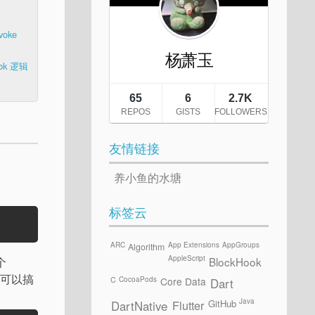
oke
ook 逻辑
友情链接
养小鱼的水塘
标签云
ARC
App Extensions
AppGroups
Algorithm
AppleScript
个
BlockHook
后可以搞
CocoaPods
C
Core Data
Dart
Java
GitHub
Flutter
DartNative