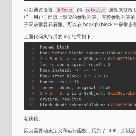
可以通过设置
的
属性来修改 b
BHToken
retValue
样，用户自己填上对应的参数列表。完整参数列表
子应该很容易看懂。可以在 hook 的 block 中获取参
上面代码执行后的 log 结果如下：
1
hooked block
2
hook before block! 
token:
<
BHToken:
0x1d
3
3
 + 
5
 = 
8
, z is a 
NSObject:
0x1d00172b0
4
let me see original 
result:
8
5
hook 
instead:
'+'
 -> 
'*'
6
hook after block! 
3
 * 
5
 = 
15
7
hooked 
result:
15
8
remove tokens, original block
9
3
 + 
5
 = 
8
, z is a 
NSObject:
0x1d00172b0
10
original 
result:
8
11
block dead! 
token:
<
BHToken:
0x1d00f9900
老铁稳。
因为需要动态定义和运行函数，用到了 libffi，