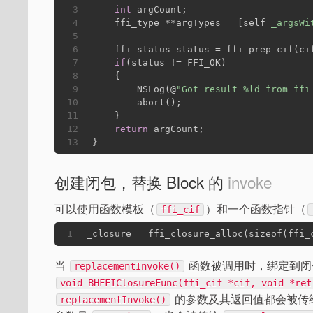
3
int
 argCount;
4
    ffi_type **argTypes = [self 
_argsWi
5
6
    ffi_status status = ffi_prep_cif(ci
7
if
(status != FFI_OK)
8
    {
9
        NSLog(@
"Got result %ld from ffi
10
        abort();
11
    }
12
return
 argCount;
13
}
创建闭包，替换 Block 的
invoke
可以使用函数模板（
）和一个函数指针（
ffi_cif
1
_closure = ffi_closure_alloc(
sizeof
(
ffi_
当
函数被调用时，绑定到闭
replacementInvoke()
void BHFFIClosureFunc(ffi_cif *cif, void *ret
的参数及其返回值都会被传
replacementInvoke()