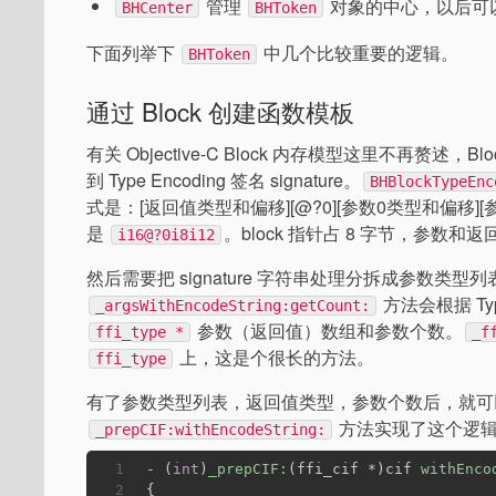
管理
对象的中心，以后可
BHCenter
BHToken
下面列举下
中几个比较重要的逻辑。
BHToken
通过 Block 创建函数模板
有关 Objective-C Block 内存模型这里不再赘述，Blo
到 Type Encoding 签名 signature。
BHBlockTypeEnc
式是：[返回值类型和偏移][@?0][参数0类型和偏移][
是
。block 指针占 8 字节，参数和
i16@?0i8i12
然后需要把 signature 字符串处理分拆成参数类型列表，
方法会根据 Typ
_argsWithEncodeString:getCount:
参数（返回值）数组和参数个数。
ffi_type *
_f
上，这是个很长的方法。
ffi_type
有了参数类型列表，返回值类型，参数个数后，就
方法实现了这个逻
_prepCIF:withEncodeString:
1
- (
int
)
_prepCIF:
(ffi_cif *)cif 
withEnco
2
{