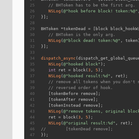
25
// BHToken has to be the first arg.
26
NSLog
(
@"hook before block! token:%@"
27
}];
28
29
BHToken *tokenDead = [block block_hookW
30
// BHToken is the only arg.
31
NSLog
(
@"block dead! token:%@"
, token
32
}];
33
34
dispatch_async
(dispatch_get_global_queu
35
NSLog
(
@"hooked block"
);
36
int
 ret = block(
3
, 
5
);
37
NSLog
(
@"hooked result:%d"
, ret);
38
// remove all tokens when you don't 
39
// reversed order of hook.
40
   [tokenBefore remove];
41
   [tokenAfter remove];
42
   [tokenInstead remove];
43
NSLog
(
@"remove tokens, original bloc
44
   ret = block(
3
, 
5
);
45
NSLog
(
@"original result:%d"
, ret);
46
//        [tokenDead remove];
47
});