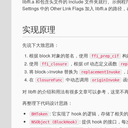
libffi.a 和包含头文件的 include 文件夹就行。示例程序
Settings 中的 Other Link Flags 加入 libffi.a 的
实现原理
先说下大致思路：
根据 block 对象的签名，使用
构建
ffi_prep_cif
使用
，根据 cif 动态定义函数
ffi_closure
rep
将 block->invoke 替换为
，
replacementInvoke
在
中动态调用
函
ClosureFunc
originInvoke
对 libffi 的介绍和用法有很多文章可以参考，这里不
再整理下代码设计思路：
: 它实现了 hook 的逻辑，存储了相
BHToken
: 提供 hook 的接口，每
NSObject (BlockHook)