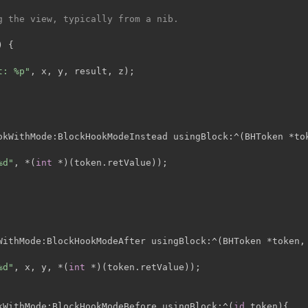
g the view, typically from a nib.
) {
t: %p"
, x, y, result, z);
okWithMode:BlockHookModeInstead usingBlock:^(BHToken *to
%d"
, *(
int
 *)(token.retValue));
WithMode:BlockHookModeAfter usingBlock:^(BHToken *token,
%d"
, x, y, *(
int
 *)(token.retValue));
kWithMode:BlockHookModeBefore usingBlock:^(
id
 token){