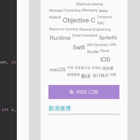
Machine Leaning
Messaging
Message Forwarding
Metal
Octopress
NodeJS
Objective-C
RAC
Reference Counting
Reverse Engineering
Social Framework
SpriteKit
Runtime
UIKit Dynamics
VPN
Swift
iCloud
Xcode
iOS
ken, 
int
 x, 
int
 y){
字体
开发者大会
本地化
瞎折腾
macOS
碰撞检测
转载
设计模式
翻译
RSS 订阅
新浪微博
 
int
 x, 
int
 y){