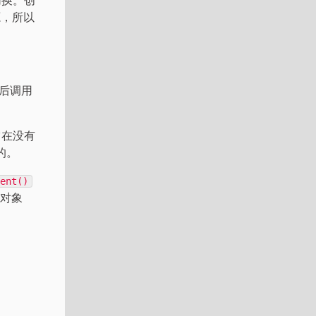
源，所以
然后调用
它在没有
的。
rent()
 对象