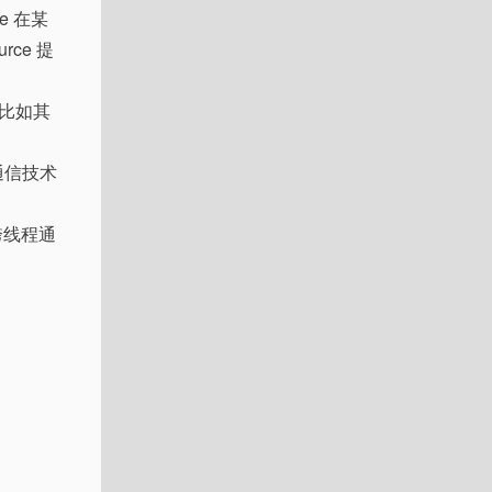
rce 在某
rce 提
比如其
程通信技术
于跨线程通