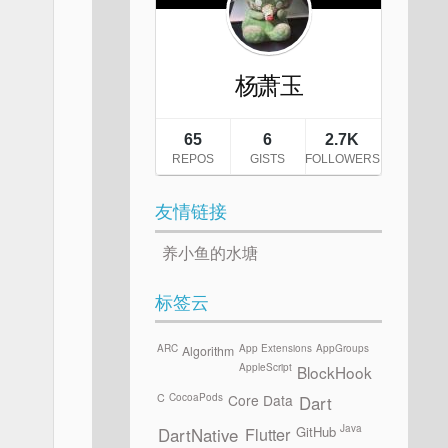
友情链接
养小鱼的水塘
标签云
ARC
App Extensions
AppGroups
Algorithm
AppleScript
BlockHook
CocoaPods
C
Core Data
Dart
Java
GitHub
Flutter
DartNative