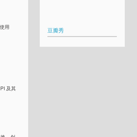
。使用
豆瓣秀
I 及其
切换。创