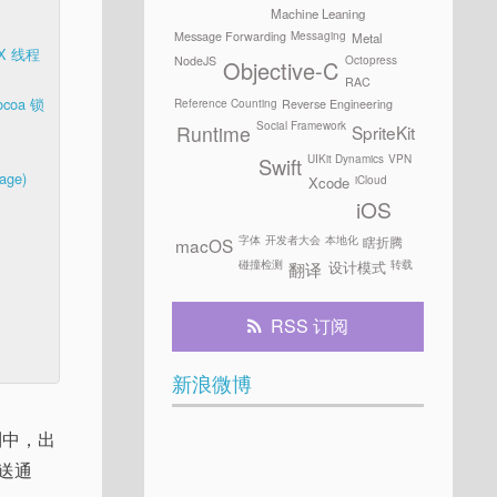
Machine Leaning
Messaging
Message Forwarding
Metal
IX 线程
Octopress
NodeJS
Objective-C
RAC
coa 锁
Reference Counting
Reverse Engineering
Social Framework
SpriteKit
Runtime
UIKit Dynamics
VPN
Swift
age)
iCloud
Xcode
iOS
字体
开发者大会
本地化
瞎折腾
macOS
碰撞检测
转载
设计模式
翻译
RSS 订阅
新浪微博
列中，出
送通