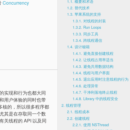
1.1.
概要和术语
考
Concurrency
1.2.
替代技术
1.3.
苹果系统的支持
1.3.1.
对线程的封装
1.3.2.
Run Loops
1.3.3.
同步工具
1.3.4.
跨线程通信
1.4.
设计秘籍
1.4.1.
避免直接创建线程
1.4.2.
让线程占用率适当
1.4.3.
避免共用数据结构
1.4.4.
线程与用户界面
1.4.5.
退出应用时注意线程的行为
1.4.6.
处理异常
的实现和行为也都大同
1.4.7.
干净利落地终止线程
1.4.8.
Library 中的线程安全
和用户体验的同时也带
2.
线程管理
是多核的，所以很多程序都
2.1.
线程成本
尤其是在存取同一个数
2.2.
创建线程
有关线程的 API 以及同
2.2.1.
使用 NSThread