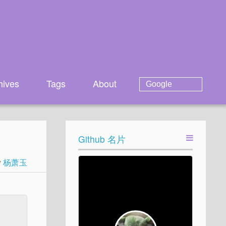
hives
Tags
About
Github 名片
y
杨萧玉