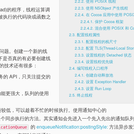
2.2.2.
使用 POSIX 线程
2.2.3.
使用 NSObject 产生线程
read)的程序，线程运算调
2.2.4.
在 Cocoa 应用中使用 POS
要被执行的代码块或函数之
2.2.4.1.
保护 Cocoa 框架
2.2.4.2.
混合使用 POSIX 和 Co
2.3.
配置线程属性
2.3.1.
配置线程的栈尺寸
2.3.2.
配置 TLS(Thread-Local Stor
问题。创建一个新的线
2.3.3.
设置线程的 Detached 状态
虑下是否真的有必要创建线
2.3.4.
设置线程优先级
的技术还有很多：
2.4.
编写线程入口程序
2.4.1.
创建自动释放池
行任务的 API，只关注提交的
2.4.2.
设置 Exception Handler
2.4.3.
设置 Run Loop
 API，功能更强大，队列的使用
2.5.
终止线程
任务较轻且优先级较低，可以趁着不忙的时候执行。使用通知中心的
个同步执行的方法。其实通知会先进入一个先入先出的通知队
的
enqueueNotification:postingStyle:
方法异步发
icationQueue