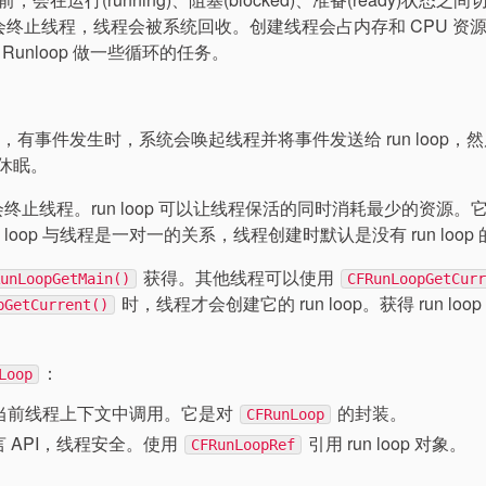
会终止线程，线程会被系统回收。创建线程会占内存和 CPU 资
nloop 做一些循环的任务。
rce，有事件发生时，系统会唤起线程并将事件发送给 run loop，
程休眠。
终止线程。run loop 可以让线程保活的同时消耗最少的资源。
loop 与线程是一对一的关系，线程创建时默认是没有 run loop 
获得。其他线程可以使用
RunLoopGetMain()
CFRunLoopGetCur
时，线程才会创建它的 run loop。获得 run loop
pGetCurrent()
：
Loop
必须在当前线程上下文中调用。它是对
的封装。
CFRunLoop
言 API，线程安全。使用
引用 run loop 对象。
CFRunLoopRef