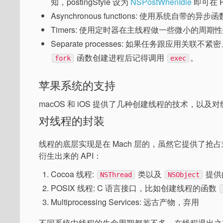
知，postingStyle 设为
NSPostWhenIdle
即可在 R
Asynchronous functions: 使用系统
Timers: 使用定时器在主线程做一些微小的周
Separate processes: 如果任务跟应用
函数创建进程后记得调用
。
fork
exec
苹果系统的支持
macOS 和 iOS 提供了几种创建线程的技术，以
对线程的封装
线程的底层实现是在 Mach 层的，虽然它提供了抢占
衍生出来的 API：
Cocoa 线程:
类以及
提供
NSThread
NSObject
POSIX 线程: C 语言接口，比如创建线程的函数
Multiprocessing Services: 远古产物，弃用
不同系统中线程的生命周期都差不多，在线程退出之前，会在运