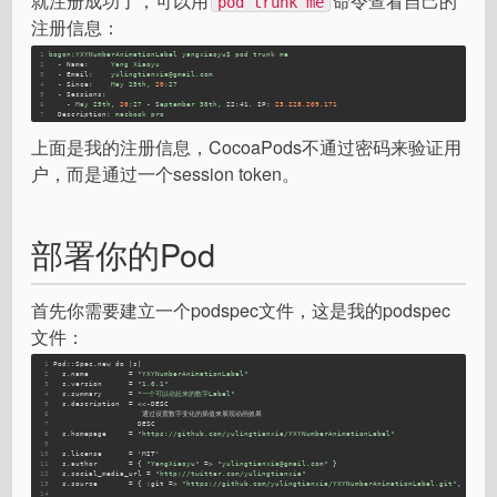
就注册成功了，可以用
命令查看自己的
pod trunk me
注册信息：
1
bogon:YXYNumberAnimationLabel
yangxiaoyu$
pod
trunk
me
2
-
Name:
Yang
Xiaoyu
3
-
Email:
yulingtianxia@gmail.com
4
-
Since:
May
25th,
20
:27
5
-
Sessions:
6
-
May
25th,
20
:27
-
September
30th,
22:41. IP:
23.228
.209
.171
7
Description:
macbook
pro
上面是我的注册信息，CocoaPods不通过密码来验证用
户，而是通过一个session token。
部署你的Pod
首先你需要建立一个podspec文件，这是我的podspec
文件：
1
Pod::Spec.new do |s|
2
  s.
name
         = 
"YXYNumberAnimationLabel"
3
  s.
version
      = 
"1.0.1"
4
  s.
summary
      = 
"一个可以动起来的数字Label"
5
  s.
description
  = <<-DESC
6
                    通过设置数字变化的插值来展现动画效果
7
                   DESC
8
  s.
homepage
     = 
"https://github.com/yulingtianxia/YXYNumberAnimationLabel"
9
10
  s.
license
      = 'MIT'
11
  s.
author
       = { 
"YangXiaoyu"
 => 
"yulingtianxia@gmail.com"
 }
12
  s.
social_media_url
 = 
"http://twitter.com/yulingtianxia"
13
  s.
source
       = { :
git
 => 
"https://github.com/yulingtianxia/YXYNumberAnimationLabel.git"
, :
tag
 =
14