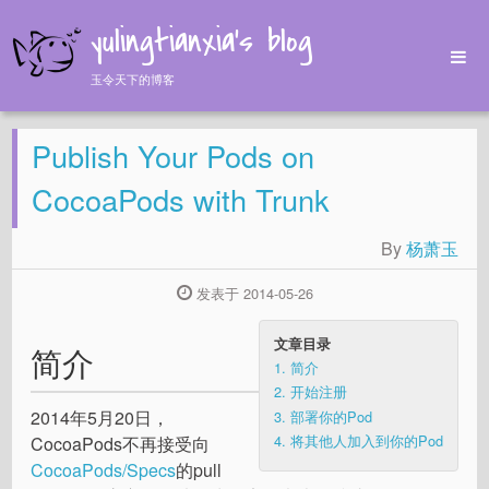
yulingtianxia's blog
玉令天下的博客
Home
Publish Your Pods on
Archives
Tags
CocoaPods with Trunk
About
By
杨萧玉
发表于 2014-05-26
文章目录
简介
1.
简介
2.
开始注册
2014年5月20日，
3.
部署你的Pod
4.
将其他人加入到你的Pod
CocoaPods不再接受向
CocoaPods/Specs
的pull