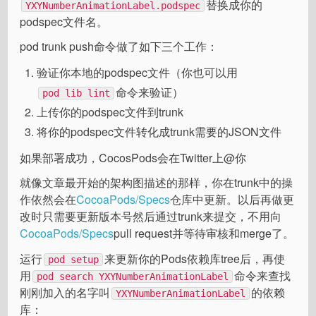
替换成你的
YXYNumberAnimationLabel.podspec
podspec文件名。
pod trunk push命令做了如下三个工作：
验证你本地的podspec文件（你也可以用
命令来验证）
pod lib lint
上传你的podspec文件到trunk
将你的podspec文件转化成trunk需要的JSON文件
如果部署成功，CocosPods会在Twitter上@你
就像文章最开始的架构图描述的那样，你在trunk中的操
作依然会在
CocoaPods/Specs
仓库中更新。以后再做更
改时只需要更新版本号然后通过trunk来提交，不用向
CocoaPods/Specs
pull request并等待审核和merge了。
运行
来更新你的Pods依赖库tree后，再使
pod setup
用
命令来查找
pod search YXYNumberAnimationLabel
刚刚加入的名字叫
的依赖
YXYNumberAnimationLabel
库：