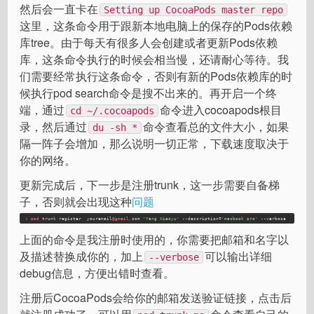
然后会一直卡在
Setting up CocoaPods master repo
这里，这条命令用于跟新本地电脑上的保存的Pods依赖
库tree。由于每天有很多人会创建或者更新Pods依赖
库，这条命令执行的时候会相当慢，还请耐心等待。我
们需要经常执行这条命令，否则有新的Pods依赖库的时
候执行pod search命令是搜不出来的。再开启一个终
端，通过
命令进入cocoapods根目
cd ~/.cocoapods
录，然后通过
命令查看总的文件大小，如果
du -sh *
隔一阵子会增加，那么说明一切正常，下载速度取决于
你的网络。
更新完成后，下一步是注册trunk，这一步需要自备梯
子，否则就会出现这种
问题
1
pod
 trunk register  youremail
@gmail
.com 
'Yang Xiaoyu'
 --description=
'macbook pro'
 --verbose
上面的命令是我注册时使用的，你需要把邮箱和名字以
及描述替换成你的，加上
可以输出详细
--verbose
debug信息，方便出错时查看。
注册后CocoaPods会给你的邮箱发送验证链接，点击后