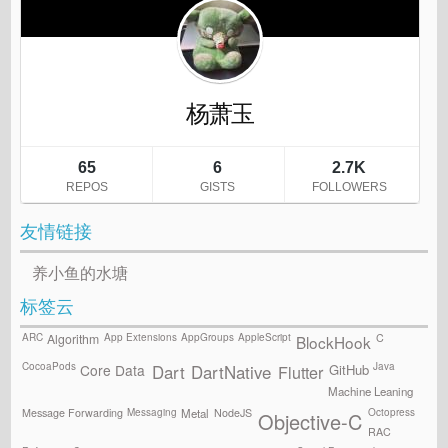
友情链接
养小鱼的水塘
标签云
ARC
App Extensions
AppGroups
AppleScript
C
Algorithm
BlockHook
CocoaPods
Java
GitHub
Core Data
Flutter
Dart
DartNative
Machine Leaning
Messaging
Octopress
Message Forwarding
NodeJS
Metal
Objective-C
RAC