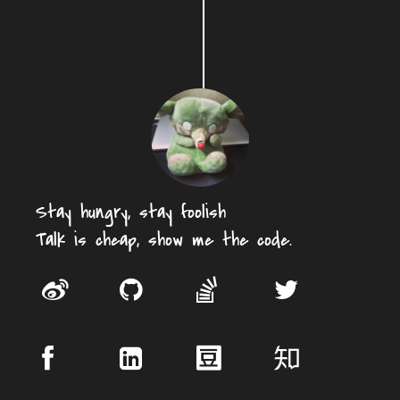
Stay hungry, stay foolish
Talk is cheap, show me the code.