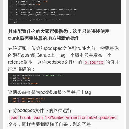
15
  s.
platform
     = :ios, '
6.0
'
16
  s.
requires_arc
 = 
true
17
18
  s.
source_files
 = 'YXYNumberAnimationLabel
/**/
*.{h,m}'
19
  s.
frameworks
 = 'Foundation', 'UIKit'
20
#s.private_header_files = 'Classes/ios/private/*.h'
21
22
#s.dependency 'FLKAutoLayout', '~> 0.1'
23
end
具体配置什么的大家都很熟悉，这里只是讲述使用
trunk后需要注意的地方和新的操作
在验证和上传你的podspec文件到trunk之前，需要将你
的源码push到Github上，tag一个版本号并发布一个
release版本，这样podspec文件中的
的值才
s.source
能是准确的：
1
git add -A && git commit -m 
"Release 1.0.1."
2
git 
tag
'1
.
0.1
'  
3
git push --tags  
4
git push origin 
master
这两条命令是为pod添加版本号并打上tag:
1
set
the
new
version
to
1.0
.1
2
set
the
new
 tag 
to
1.0
.1
在你podspec文件下的路径运行
pod trunk push YXYNumberAnimationLabel.podspec
命令，同样需要翻墙梯子自备，别忘了将