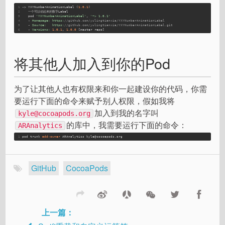
1
-> YXYNumberAnimationLabel (
1.0
.1
)
2
   一个可以动起来的数字Label
3
   pod 
'YXYNumberAnimationLabel'
, 
'~> 1.0.1'
4
   - 
Homepage:
https:
//github.com/yulingtianxia/YXYNumberAnimationLabel
5
   - 
Source:
https:
//github.com/yulingtianxia/YXYNumberAnimationLabel.git
6
   - 
Versions:
1.0
.1
, 
1.0
.0
 [master repo]
将其他人加入到你的Pod
为了让其他人也有权限来和你一起建设你的代码，你需
要运行下面的命令来赋予别人权限，假如我将
加入到我的名字叫
kyle@cocoapods.org
的库中，我需要运行下面的命令：
ARAnalytics
1
pod trunk
 add-owner 
ARAnalytics kyle@cocoapods.org
GitHub
CocoaPods
上一篇：