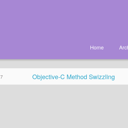
Home
Arc
Objective-C Method Swizzling
17